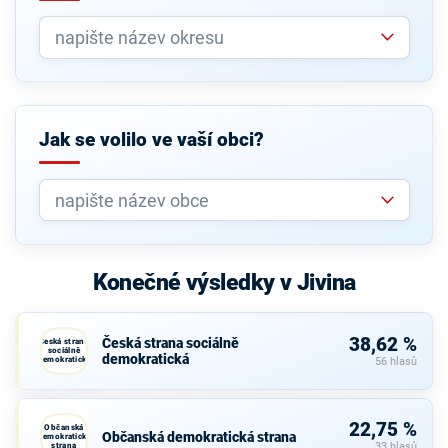
Jak se volilo ve vaší obci?
Konečné výsledky v Jivina
38,62 %
Česká strana sociálně
Česká strana
sociálně
demokratická
demokratická
56 hlasů
22,75 %
Občanská
Občanská demokratická strana
demokratická
strana
33 hlasů