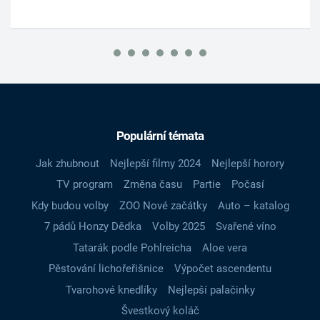
Populární témata
Jak zhubnout
Nejlepší filmy 2024
Nejlepší horory
TV program
Změna času
Partie
Počasí
Kdy budou volby
ZOO Nové začátky
Auto – katalog
7 pádů Honzy Dědka
Volby 2025
Svařené víno
Tatarák podle Pohlreicha
Aloe vera
Pěstování lichořeřišnice
Výpočet ascendentu
Tvarohové knedlíky
Nejlepší palačinky
Švestkový koláč