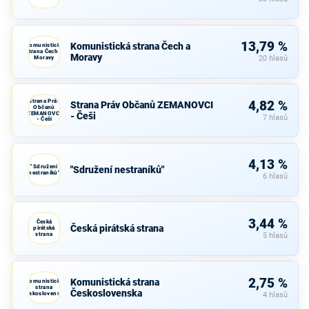
13,79 %
Komunistická strana Čech a
Komunistická
strana Čech a
Moravy
Moravy
20 hlasů
Strana Práv
4,82 %
Strana Práv Občanů ZEMANOVCI
Občanů
ZEMANOVCI
- Češi
7 hlasů
- Češi
4,13 %
"Sdružení
"Sdružení nestraníků"
nestraníků"
6 hlasů
3,44 %
Česká
Česká pirátská strana
pirátská
strana
5 hlasů
2,75 %
Komunistická strana
Komunistická
strana
Československa
Československa
4 hlasů