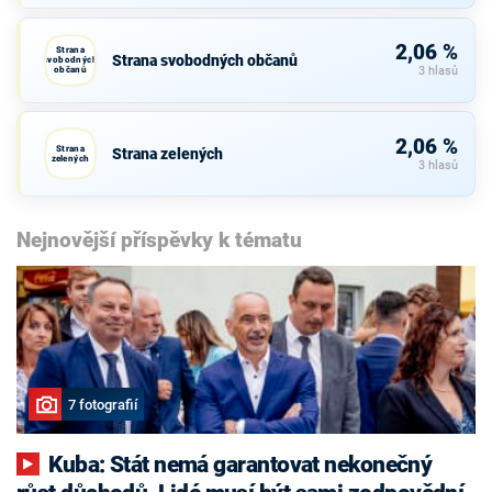
2,06 %
Strana
Strana svobodných občanů
svobodných
občanů
3 hlasů
2,06 %
Strana
Strana zelených
zelených
3 hlasů
Nejnovější příspěvky k tématu
7 fotografií
Kuba: Stát nemá garantovat nekonečný