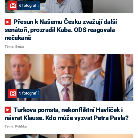
6 fotografií
Přesun k Našemu Česku zvažují další
senátoři, prozradil Kuba. ODS reagovala
nečekaně
Téma: Senát
9 fotografií
Turkova pomsta, nekonfliktní Havlíček i
návrat Klause. Kdo může vyzvat Petra Pavla?
Téma: Politika