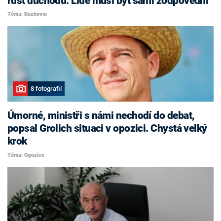
růst důchodů. Lidé musí být sami zodpovědní
Téma: Rozhovor
8 fotografií
Úmorné, ministři s námi nechodí do debat,
popsal Grolich situaci v opozici. Chystá velký
krok
Téma: Opozice