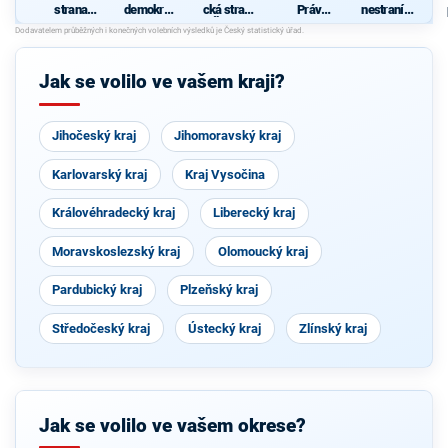
strana
demokrati
cká strana
Práv
nestraníků
sociálně
cká strana
Čech a
Občanů
"
demokrati
Moravy
ZEMANO
cká
VCI - Češi
Jak se volilo ve vašem kraji?
Jihočeský kraj
Jihomoravský kraj
Karlovarský kraj
Kraj Vysočina
Královéhradecký kraj
Liberecký kraj
Moravskoslezský kraj
Olomoucký kraj
Pardubický kraj
Plzeňský kraj
Středočeský kraj
Ústecký kraj
Zlínský kraj
Jak se volilo ve vašem okrese?