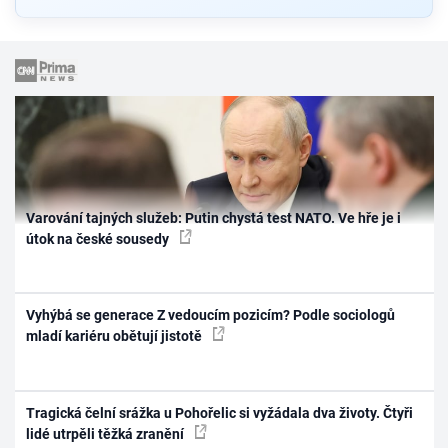
Varování tajných služeb: Putin chystá test NATO. Ve hře je i
útok na české sousedy
Vyhýbá se generace Z vedoucím pozicím? Podle sociologů
mladí kariéru obětují jistotě
Tragická čelní srážka u Pohořelic si vyžádala dva životy. Čtyři
lidé utrpěli těžká zranění