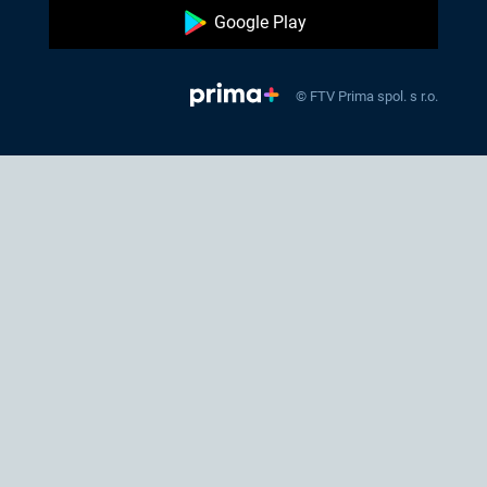
Google Play
© FTV Prima spol. s r.o.