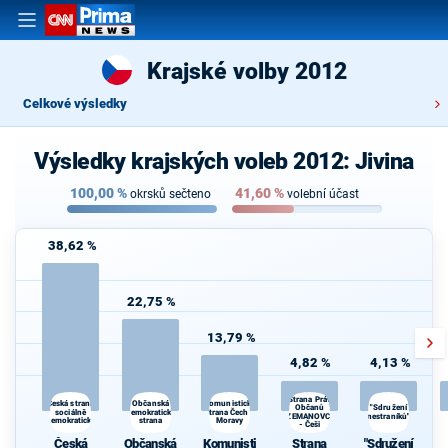
Krajské volby 2012
Celkové výsledky
Výsledky krajských voleb 2012: Jivina
100,00
%
41,60
%
okrsků sečteno
volební účast
38,62 %
22,75 %
13,79 %
4,82 %
4,13 %
Strana Práv
Občanská
Česká strana
Komunistická
"Sdružení
Občanů
sociálně
demokratická
strana Čech a
ZEMANOVCI
nestraníků"
demokratická
strana
Moravy
- Češi
Česká
Občanská
Komunisti
Strana
"Sdružení