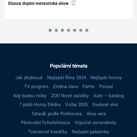
Slunce doplní meteorická show
Populární témata
Jak zhubnout
Nejlepší filmy 2024
Nejlepší horory
TV program
Změna času
Partie
Počasí
Kdy budou volby
ZOO Nové začátky
Auto – katalog
7 pádů Honzy Dědka
Volby 2025
Svařené víno
Tatarák podle Pohlreicha
Aloe vera
Pěstování lichořeřišnice
Výpočet ascendentu
Tvarohové knedlíky
Nejlepší palačinky