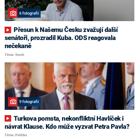
6 fotografií
Přesun k Našemu Česku zvažují další
senátoři, prozradil Kuba. ODS reagovala
nečekaně
Téma: Senát
9 fotografií
Turkova pomsta, nekonfliktní Havlíček i
návrat Klause. Kdo může vyzvat Petra Pavla?
Téma: Politika