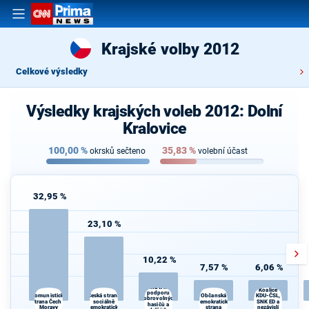
Krajské volby 2012
Celkové výsledky
Výsledky krajských voleb 2012: Dolní
Kralovice
100,00
%
35,83
%
okrsků sečteno
volební účast
32,95 %
23,10 %
10,22 %
7,57 %
6,06 %
Hnutí na
Koalice
podporu
Česká strana
Občanská
Komunistická
KDU-ČSL,
dobrovolných
strana Čech a
sociálně
demokratická
SNK ED a
hasičů a
Moravy
demokratická
strana
nezávislí