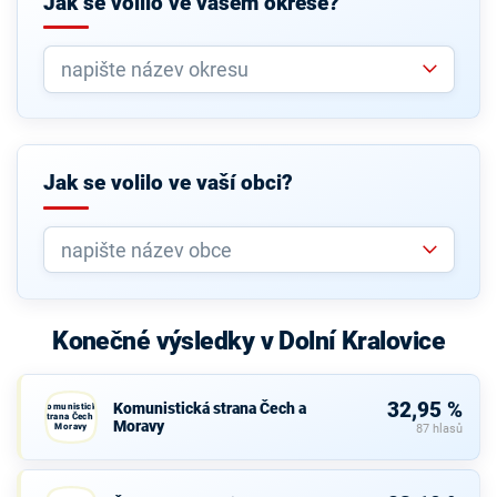
Jak se volilo ve vašem okrese?
Jak se volilo ve vaší obci?
Konečné výsledky v Dolní Kralovice
32,95 %
Komunistická strana Čech a
Komunistická
strana Čech a
Moravy
Moravy
87 hlasů