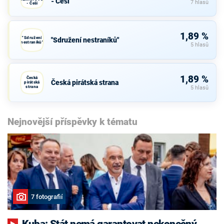
- Češi
7 hlasů
- Češi
1,89 %
"Sdružení
"Sdružení nestraníků"
nestraníků"
5 hlasů
1,89 %
Česká
Česká pirátská strana
pirátská
strana
5 hlasů
Nejnovější příspěvky k tématu
7 fotografií
Kuba: Stát nemá garantovat nekonečný