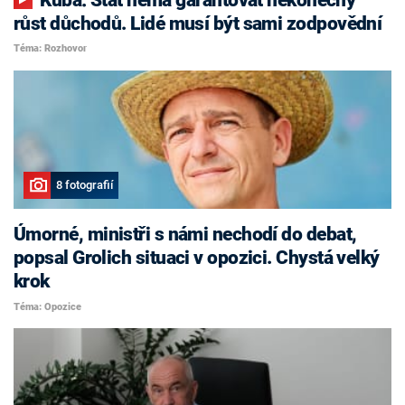
růst důchodů. Lidé musí být sami zodpovědní
Téma: Rozhovor
8 fotografií
Úmorné, ministři s námi nechodí do debat,
popsal Grolich situaci v opozici. Chystá velký
krok
Téma: Opozice