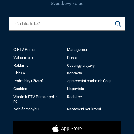
Švestkový koláč
O FTV Prima
Management
Volná místa
Press
Reklama
Castingy a výzvy
HbbTV
Kontakty
Podmínky užívání
Zpracování osobních údajů
Cookies
Nápověda
Vlastník FTV Prima spol. s
Redakce
r.o.
Nahlásit chybu
Nastavení soukromí
App Store