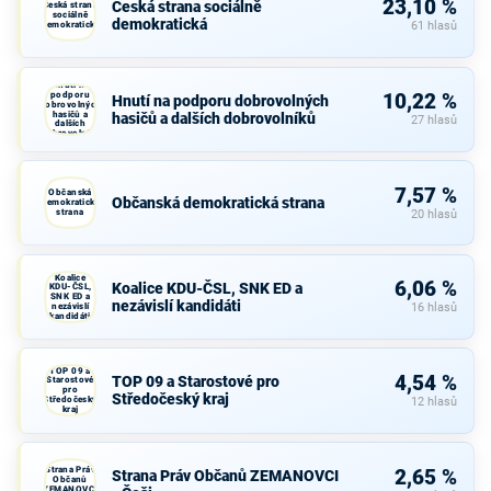
23,10 %
Česká strana sociálně
Česká strana
sociálně
demokratická
demokratická
61 hlasů
Hnutí na
podporu
10,22 %
Hnutí na podporu dobrovolných
dobrovolných
hasičů a
hasičů a dalších dobrovolníků
27 hlasů
dalších
dobrovolníků
7,57 %
Občanská
Občanská demokratická strana
demokratická
strana
20 hlasů
Koalice
6,06 %
Koalice KDU-ČSL, SNK ED a
KDU-ČSL,
SNK ED a
nezávislí kandidáti
nezávislí
16 hlasů
kandidáti
TOP 09 a
4,54 %
TOP 09 a Starostové pro
Starostové
pro
Středočeský kraj
Středočeský
12 hlasů
kraj
Strana Práv
2,65 %
Strana Práv Občanů ZEMANOVCI
Občanů
ZEMANOVCI