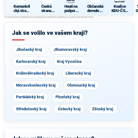
dalších
kandidáti
dobrovolníků
Komunisti
Česká
Hnutí na
Občanská
Koalice
cká strana
strana
podporu
demokrati
KDU-ČSL,
S
Čech a
sociálně
dobrovoln
cká strana
SNK ED a
Moravy
demokrati
ých hasičů
nezávislí
S
cká
a dalších
kandidáti
dobrovolní
Jak se volilo ve vašem kraji?
ků
Jihočeský kraj
Jihomoravský kraj
Karlovarský kraj
Kraj Vysočina
Královéhradecký kraj
Liberecký kraj
Moravskoslezský kraj
Olomoucký kraj
Pardubický kraj
Plzeňský kraj
Středočeský kraj
Ústecký kraj
Zlínský kraj