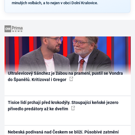
minulých volbách, a to nejen v obci Dolní Kralovice.
Ultralevicový Sánchez je žábou na prameni, pustil se Vondra
do Španělů. Kritizoval i Gregor
Tisíce lidí prchají před krokodýly. Stoupající keňské jezero
přivedlo predátory až ke dveřím
Nebeská podívaná nad Českem se blíží. Působivé zatmění