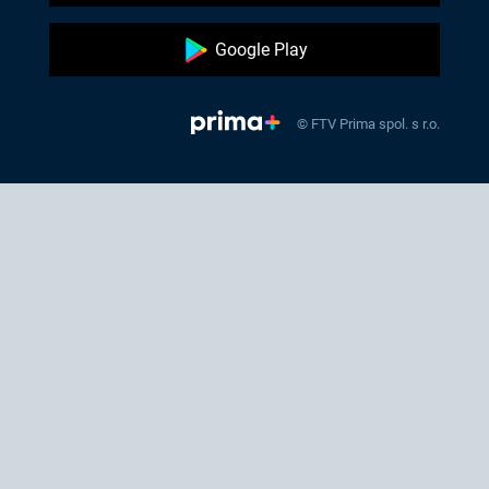
Google Play
© FTV Prima spol. s r.o.