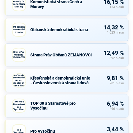
16,15 %
Komunistická strana Čech a
Komunistická
strana Čech a
Moravy
Moravy
1 153 hlasů
14,32 %
Občanská
Občanská demokratická strana
demokratická
strana
1 023 hlasů
12,49 %
Strana Práv
Strana Práv Občanů ZEMANOVCI
Občanů
ZEMANOVCI
892 hlasů
Křesťanská a
9,81 %
Křesťanská a demokratická unie
demokratická
unie -
- Československá strana lidová
Československá
701 hlasů
strana lidová
TOP 09 a
6,94 %
TOP 09 a Starostové pro
Starostové
pro
Vysočinu
496 hlasů
Vysočinu
3,44 %
Pro
Pro Vysočinu
Vysočinu