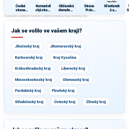
strana lidová
Česká
Komunisti
Občanská
Strana
Křesťansk
strana
cká strana
demokrati
Práv
á a
S
sociálně
Čech a
cká strana
Občanů
demokrati
demokrati
Moravy
ZEMANO
cká unie -
cká
VCI
Českoslov
enská
Jak se volilo ve vašem kraji?
strana
lidová
Jihočeský kraj
Jihomoravský kraj
Karlovarský kraj
Kraj Vysočina
Královéhradecký kraj
Liberecký kraj
Moravskoslezský kraj
Olomoucký kraj
Pardubický kraj
Plzeňský kraj
Středočeský kraj
Ústecký kraj
Zlínský kraj