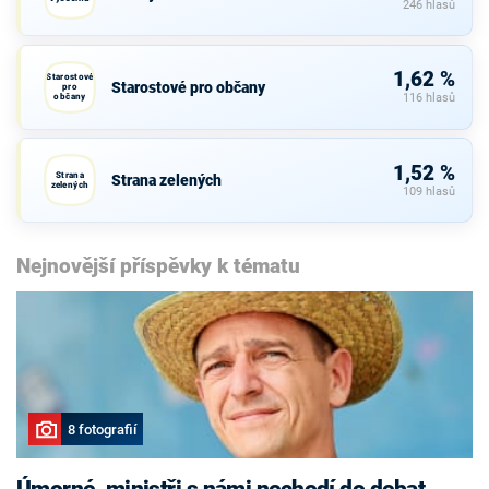
246 hlasů
1,62 %
Starostové
Starostové pro občany
pro
občany
116 hlasů
1,52 %
Strana
Strana zelených
zelených
109 hlasů
Nejnovější příspěvky k tématu
8 fotografií
Úmorné, ministři s námi nechodí do debat,