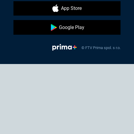
App Store
Google Play
© FTV Prima spol. s r.o.