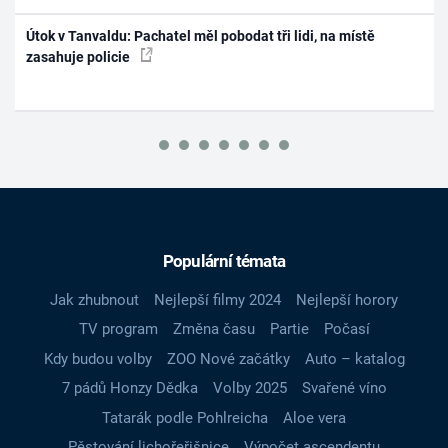
Útok v Tanvaldu: Pachatel měl pobodat tři lidi, na místě
zasahuje policie
Populární témata
Jak zhubnout
Nejlepší filmy 2024
Nejlepší horory
TV program
Změna času
Partie
Počasí
Kdy budou volby
ZOO Nové začátky
Auto – katalog
7 pádů Honzy Dědka
Volby 2025
Svařené víno
Tatarák podle Pohlreicha
Aloe vera
Pěstování lichořeřišnice
Výpočet ascendentu