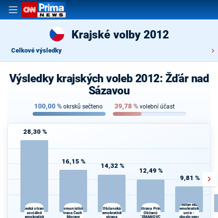
Krajské volby 2012
Celkové výsledky
Výsledky krajských voleb 2012: Žďár nad
Sázavou
100,00
%
39,78
%
okrsků sečteno
volební účast
28,30 %
16,15 %
14,32 %
12,49 %
9,81 %
Křesťanská a
Komunistická
Strana Práv
Česká strana
Občanská
demokratická
sociálně
strana Čech a
demokratická
Občanů
unie -
demokratická
Moravy
strana
ZEMANOVCI
Československá