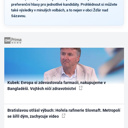
preferenční hlasy pro jednotlivé kandidáty. Prohlédnout si můžete
také výsledky v minulých volbách, a to nejen v obci Žďár nad
Sázavou.
Kubek: Evropa si zdevastovala farmacii, nakupujeme v
Bangladéši. Vojtěch ničí zdravotnictví
Bratislavou otřásl výbuch: Hořela rafinerie Slovnaft. Metropolí
se šířil dým, zachycuje video