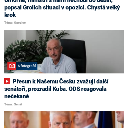
popsal Grolich situaci v opozici. Chystá velký
krok
Téma: Opozice
6 fotografií
Přesun k Našemu Česku zvažují další
senátoři, prozradil Kuba. ODS reagovala
nečekaně
Téma: Senát