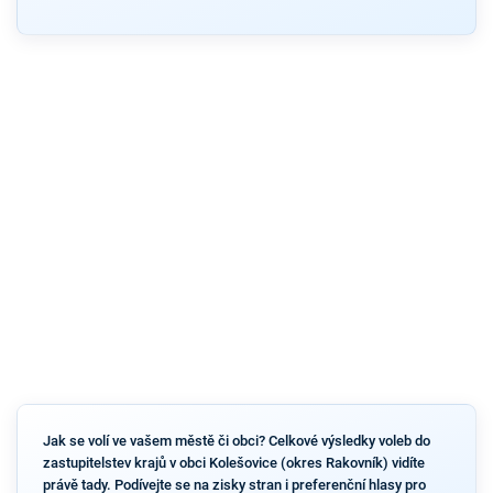
Jak se volí ve vašem městě či obci? Celkové výsledky voleb do
zastupitelstev krajů v obci Kolešovice (okres Rakovník) vidíte
právě tady. Podívejte se na zisky stran i preferenční hlasy pro