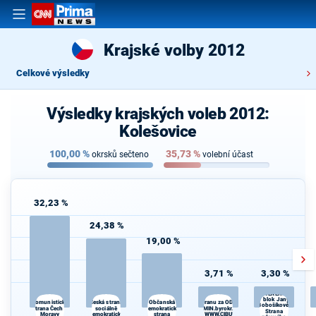
Krajské volby 2012
Celkové výsledky
Výsledky krajských voleb 2012:
Kolešovice
100,00
%
35,73
%
okrsků sečteno
volební účast
32,23 %
24,38 %
19,00 %
3,71 %
3,30 %
SUVERENITA
- blok Jany
Česká strana
Volte Pravý Blok-stranu za ODVOLAT.polit.,NÍZKÉ
Komunistická
Občanská
Bobošíkové,
strana Čech a
sociálně
demokratická
daně,VYROVN.rozp.,MIN.byrokr.,SPRAV.just.,PŘÍMOU
Strana
Moravy
demokratická
strana
demokr. WWW.CIBULKA.NET