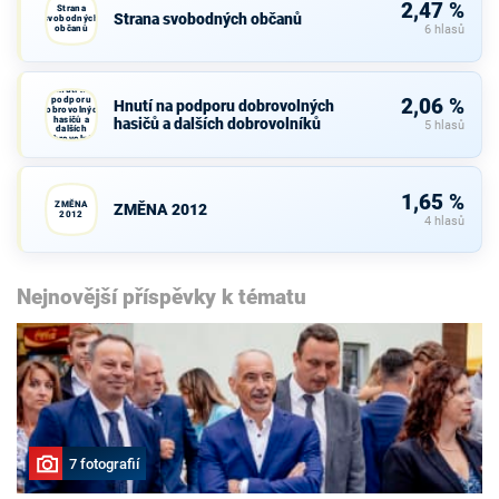
2,47 %
Strana
Strana svobodných občanů
svobodných
občanů
6 hlasů
Hnutí na
podporu
2,06 %
Hnutí na podporu dobrovolných
dobrovolných
hasičů a
hasičů a dalších dobrovolníků
5 hlasů
dalších
dobrovolníků
1,65 %
ZMĚNA
ZMĚNA 2012
2012
4 hlasů
Nejnovější příspěvky k tématu
7 fotografií