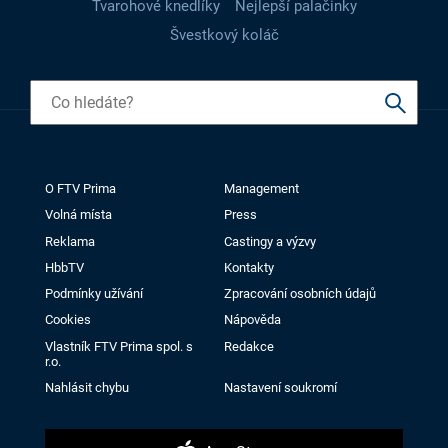
Tvarohové knedlíky
Nejlepší palačinky
Švestkový koláč
O FTV Prima
Management
Volná místa
Press
Reklama
Castingy a výzvy
HbbTV
Kontakty
Podmínky užívání
Zpracování osobních údajů
Cookies
Nápověda
Vlastník FTV Prima spol. s
Redakce
r.o.
Nahlásit chybu
Nastavení soukromí