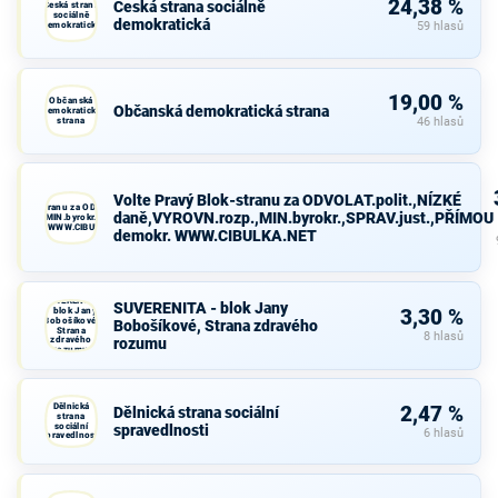
24,38 %
Česká strana sociálně
Česká strana
sociálně
demokratická
demokratická
59 hlasů
19,00 %
Občanská
Občanská demokratická strana
demokratická
strana
46 hlasů
Volte Pravý Blok-stranu za ODVOLAT.polit.,NÍZKÉ
avý Blok-stranu za ODVOLAT.polit.,NÍZKÉ
daně,VYROVN.rozp.,MIN.byrokr.,SPRAV.just.,PŘÍMOU
VN.rozp.,MIN.byrokr.,SPRAV.just.,PŘÍMOU
demokr. WWW.CIBULKA.NET
demokr. WWW.CIBULKA.NET
SUVERENITA
SUVERENITA - blok Jany
- blok Jany
3,30 %
Bobošíkové,
Bobošíkové, Strana zdravého
Strana
8 hlasů
zdravého
rozumu
rozumu
Dělnická
2,47 %
Dělnická strana sociální
strana
sociální
spravedlnosti
6 hlasů
spravedlnosti