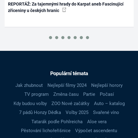
REPORTÁŽ: Za tajemnými hrady do Karpat aneb Fascinující
zříceniny u českých hranic
Populární témata
Jak zhubnout
Nejlepší filmy 2024
Nejlepší horory
TV program
Změna času
Partie
Počasí
Kdy budou volby
ZOO Nové začátky
Auto – katalog
7 pádů Honzy Dědka
Volby 2025
Svařené víno
Tatarák podle Pohlreicha
Aloe vera
Pěstování lichořeřišnice
Výpočet ascendentu