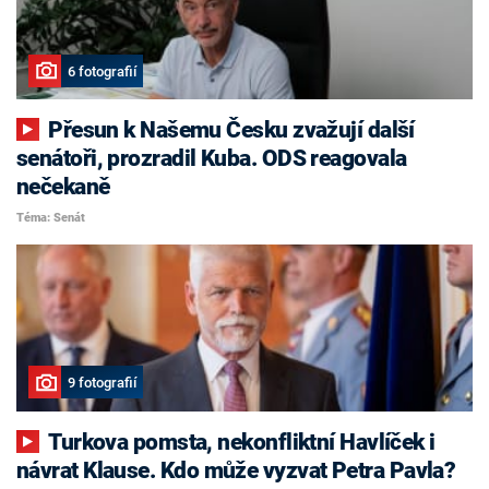
6 fotografií
Přesun k Našemu Česku zvažují další
senátoři, prozradil Kuba. ODS reagovala
nečekaně
Téma: Senát
9 fotografií
Turkova pomsta, nekonfliktní Havlíček i
návrat Klause. Kdo může vyzvat Petra Pavla?