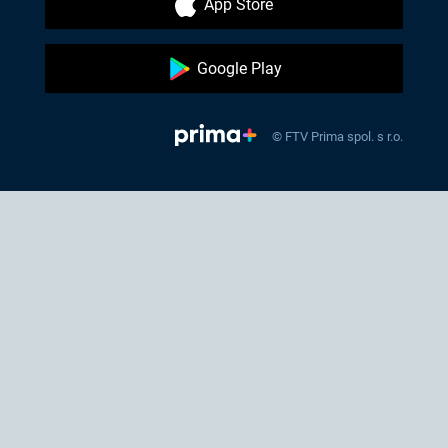
App Store
Google Play
© FTV Prima spol. s r.o.