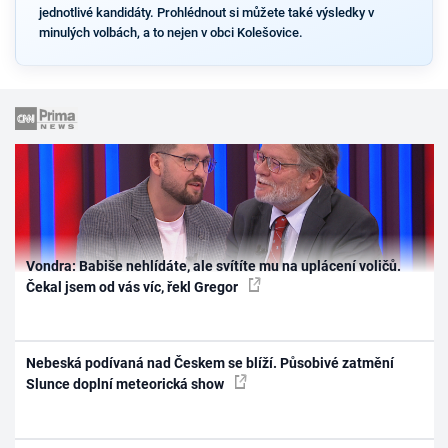
jednotlivé kandidáty. Prohlédnout si můžete také výsledky v
minulých volbách, a to nejen v obci Kolešovice.
Vondra: Babiše nehlídáte, ale svítíte mu na uplácení voličů.
Čekal jsem od vás víc, řekl Gregor
Nebeská podívaná nad Českem se blíží. Působivé zatmění
Slunce doplní meteorická show