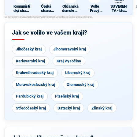
zdravého
s
rozumu
Komunisti
Česká
Občanská
Volte
SUVERENI
cká strana
strana
demokrati
Pravý
TA - blok
Čech a
sociálně
cká strana
Blok-
Jany
Moravy
demokrati
stranu za
Bobošíkov
cká
ODVOLAT.
é, Strana
polit.,NÍZK
zdravého
Jak se volilo ve vašem kraji?
É
rozumu
daně,VYR
OVN.rozp.
,MIN.byro
Jihočeský kraj
Jihomoravský kraj
kr.,SPRAV.
just.,PŘÍM
OU
Karlovarský kraj
Kraj Vysočina
demokr.
WWW.CIB
ULKA.NET
Královéhradecký kraj
Liberecký kraj
Moravskoslezský kraj
Olomoucký kraj
Pardubický kraj
Plzeňský kraj
Středočeský kraj
Ústecký kraj
Zlínský kraj