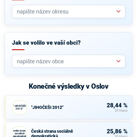
Jak se volilo ve vaší obci?
Konečné výsledky v Oslov
28,44 %
"JIHOČEŠI
"JIHOČEŠI 2012"
2012"
33 hlasů
25,86 %
Česká strana sociálně
Česká strana
sociálně
demokratická
demokratická
30 hlasů