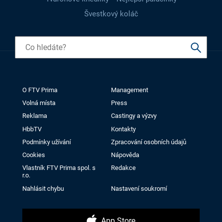
Švestkový koláč
O FTV Prima
Management
Volná místa
Press
Reklama
Castingy a výzvy
HbbTV
Kontakty
Podmínky užívání
Zpracování osobních údajů
Cookies
Nápověda
Vlastník FTV Prima spol. s
Redakce
r.o.
Nahlásit chybu
Nastavení soukromí
App Store