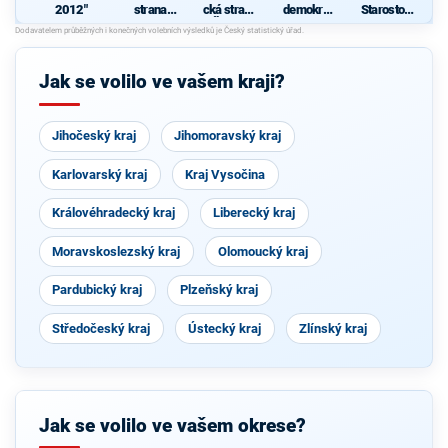
2012"
strana
cká strana
demokrati
Starostové
sociálně
Čech a
cká strana
pro
p
demokrati
Moravy
Jihočeský
cká
kraj
Jak se volilo ve vašem kraji?
d
s
Jihočeský kraj
Jihomoravský kraj
Karlovarský kraj
Kraj Vysočina
Královéhradecký kraj
Liberecký kraj
Moravskoslezský kraj
Olomoucký kraj
Pardubický kraj
Plzeňský kraj
Středočeský kraj
Ústecký kraj
Zlínský kraj
Jak se volilo ve vašem okrese?