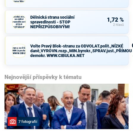
strana lidová
Dělnická strana sociální
Dělnická strana
1,72 %
sociální
spravedlnosti - STOP
spravedlnosti -
STOP
2 hlasů
NEPŘIZPŮSOBIVÝM!
NEPŘIZPŮSOBIVÝM!
Volte Pravý Blok-stranu za ODVOLAT.polit.,NÍZKÉ
avý Blok-stranu za ODVOLAT.polit.,NÍZKÉ
daně,VYROVN.rozp.,MIN.byrokr.,SPRAV.just.,PŘÍMOU
VN.rozp.,MIN.byrokr.,SPRAV.just.,PŘÍMOU
demokr. WWW.CIBULKA.NET
demokr. WWW.CIBULKA.NET
Nejnovější příspěvky k tématu
7 fotografií