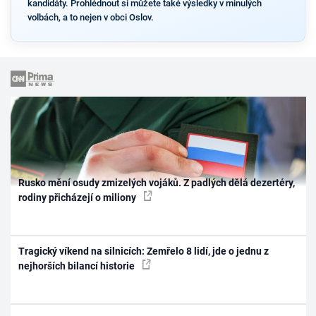
kandidáty. Prohlédnout si můžete také výsledky v minulých
volbách, a to nejen v obci Oslov.
Rusko mění osudy zmizelých vojáků. Z padlých dělá dezertéry,
rodiny přicházejí o miliony
Tragický víkend na silnicích: Zemřelo 8 lidí, jde o jednu z
nejhorších bilancí historie