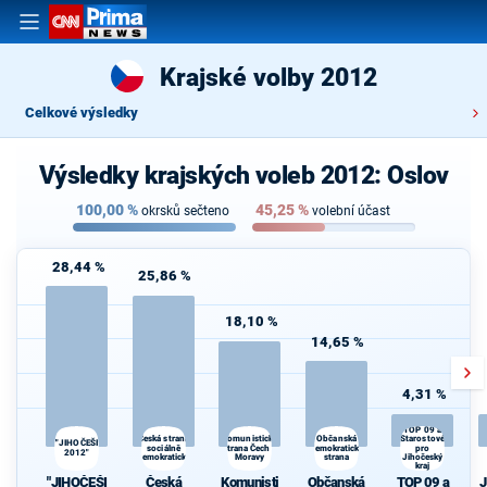
Krajské volby 2012
Celkové výsledky
Výsledky krajských voleb 2012: Oslov
100,00
%
45,25
%
okrsků sečteno
volební účast
28,44 %
25,86 %
18,10 %
14,65 %
4,31 %
TOP 09 a
Česká strana
Občanská
Komunistická
Starostové
"JIHOČEŠI
sociálně
strana Čech a
demokratická
pro
2012"
demokratická
Moravy
strana
Jihočeský
kraj
s
"JIHOČEŠI
Česká
Komunisti
Občanská
TOP 09 a
J