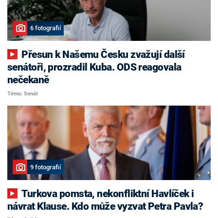
6 fotografií
Přesun k Našemu Česku zvažují další
senátoři, prozradil Kuba. ODS reagovala
nečekaně
Téma: Senát
9 fotografií
Turkova pomsta, nekonfliktní Havlíček i
návrat Klause. Kdo může vyzvat Petra Pavla?