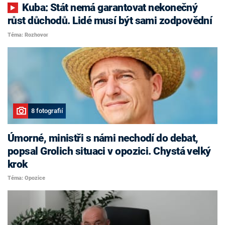
Kuba: Stát nemá garantovat nekonečný
růst důchodů. Lidé musí být sami zodpovědní
Téma: Rozhovor
8 fotografií
Úmorné, ministři s námi nechodí do debat,
popsal Grolich situaci v opozici. Chystá velký
krok
Téma: Opozice