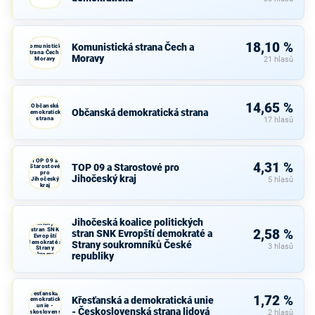
18,10 %
Komunistická strana Čech a
Komunistická
strana Čech a
Moravy
Moravy
21 hlasů
14,65 %
Občanská
Občanská demokratická strana
demokratická
strana
17 hlasů
TOP 09 a
4,31 %
TOP 09 a Starostové pro
Starostové
pro
Jihočeský kraj
Jihočeský
5 hlasů
kraj
Jihočeská
koalice
Jihočeská koalice politických
politických
stran SNK
2,58 %
stran SNK Evropští demokraté a
Evropští
demokraté a
Strany soukromníků České
3 hlasů
Strany
republiky
soukromníků
České
republiky
Křesťanská a
1,72 %
Křesťanská a demokratická unie
demokratická
unie -
- Československá strana lidová
Československá
2 hlasů