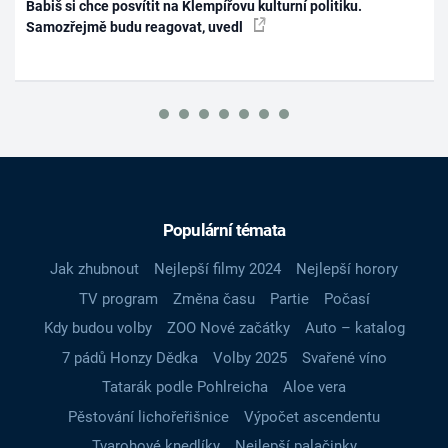
Babiš si chce posvítit na Klempířovu kulturní politiku.
Samozřejmě budu reagovat, uvedl
Populární témata
Jak zhubnout
Nejlepší filmy 2024
Nejlepší horory
TV program
Změna času
Partie
Počasí
Kdy budou volby
ZOO Nové začátky
Auto – katalog
7 pádů Honzy Dědka
Volby 2025
Svařené víno
Tatarák podle Pohlreicha
Aloe vera
Pěstování lichořeřišnice
Výpočet ascendentu
Tvarohové knedlíky
Nejlepší palačinky