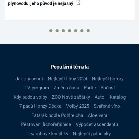
plynovodu, jeho původ je nejasný
Populární témata
Jak zhubnout
Nejlepší filmy 2024
Nejlepší horory
TV program
Změna času
Partie
Počasí
Kdy budou volby
ZOO Nové začátky
Auto – katalog
7 pádů Honzy Dědka
Volby 2025
Svařené víno
Tatarák podle Pohlreicha
Aloe vera
Pěstování lichořeřišnice
Výpočet ascendentu
Tvarohové knedlíky
Nejlepší palačinky