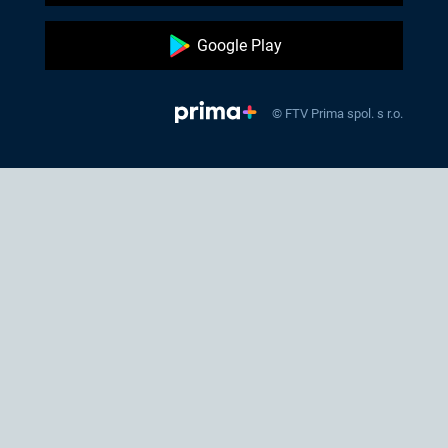
Google Play
© FTV Prima spol. s r.o.