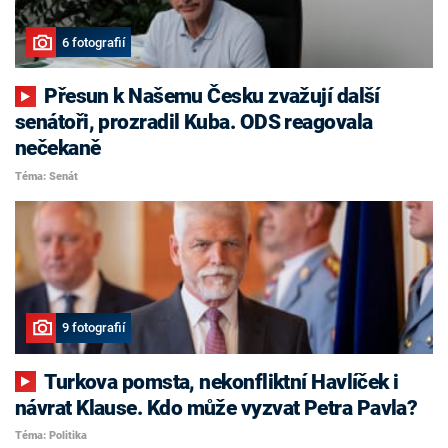
6 fotografií
Přesun k Našemu Česku zvažují další
senátoři, prozradil Kuba. ODS reagovala
nečekaně
Téma: Senát
9 fotografií
Turkova pomsta, nekonfliktní Havlíček i
návrat Klause. Kdo může vyzvat Petra Pavla?
Téma: Politika