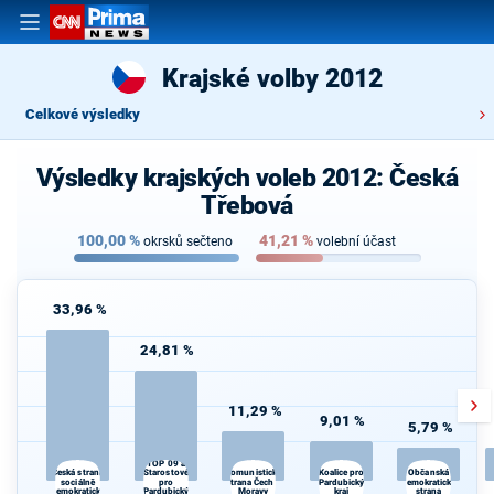
Krajské volby 2012
Celkové výsledky
Výsledky krajských voleb 2012: Česká
Třebová
100,00
%
41,21
%
okrsků sečteno
volební účast
33,96 %
24,81 %
11,29 %
9,01 %
5,79 %
TOP 09 a
Starostové
Koalice pro
Česká strana
Komunistická
Občanská
sociálně
pro
strana Čech a
Pardubický
demokratická
demokratická
Pardubický
Moravy
kraj
strana