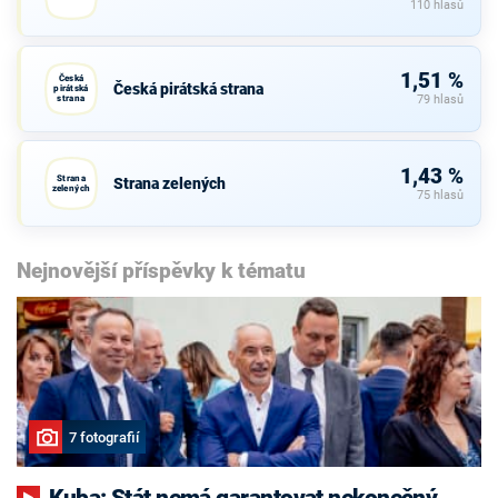
110 hlasů
1,51 %
Česká
Česká pirátská strana
pirátská
strana
79 hlasů
1,43 %
Strana
Strana zelených
zelených
75 hlasů
Nejnovější příspěvky k tématu
7 fotografií
Kuba: Stát nemá garantovat nekonečný