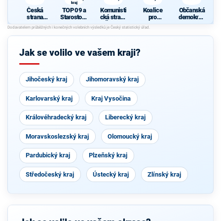
kraj
Česká
TOP 09 a
Komunisti
Koalice
Občanská
strana
Starostové
cká strana
pro
demokrati
sociálně
pro
Čech a
Pardubick
cká strana
demokrati
Pardubick
Moravy
ý kraj
cká
ý kraj
Jak se volilo ve vašem kraji?
Jihočeský kraj
Jihomoravský kraj
Karlovarský kraj
Kraj Vysočina
Královéhradecký kraj
Liberecký kraj
Moravskoslezský kraj
Olomoucký kraj
Pardubický kraj
Plzeňský kraj
Středočeský kraj
Ústecký kraj
Zlínský kraj