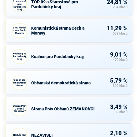
24,81 %
TOP 09 a Starostové pro
Starostové
pro
Pardubický kraj
Pardubický
1 294 hlasů
kraj
11,29 %
Komunistická strana Čech a
Komunistická
strana Čech a
Moravy
Moravy
589 hlasů
9,01 %
Koalice pro
Koalice pro Pardubický kraj
Pardubický
kraj
470 hlasů
5,79 %
Občanská
Občanská demokratická strana
demokratická
strana
302 hlasů
3,49 %
Strana Práv
Strana Práv Občanů ZEMANOVCI
Občanů
ZEMANOVCI
182 hlasů
2,10 %
NEZÁVISLÍ
NEZÁVISLÍ