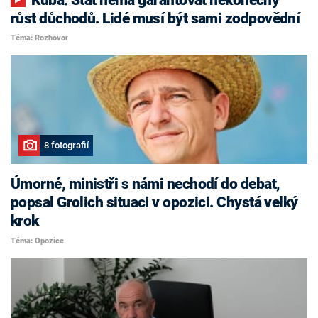
růst důchodů. Lidé musí být sami zodpovědní
Téma: Rozhovor
8 fotografií
Úmorné, ministři s námi nechodí do debat,
popsal Grolich situaci v opozici. Chystá velký
krok
Téma: Opozice