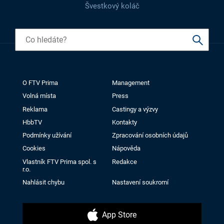
Švestkový koláč
O FTV Prima
Management
Volná místa
Press
Reklama
Castingy a výzvy
HbbTV
Kontakty
Podmínky užívání
Zpracování osobních údajů
Cookies
Nápověda
Vlastník FTV Prima spol. s
Redakce
r.o.
Nahlásit chybu
Nastavení soukromí
App Store