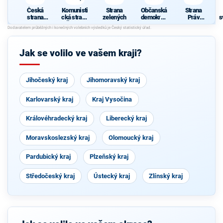
Česká
Komunisti
Strana
Občanská
Strana
strana
cká strana
zelených
demokrati
Práv
s
sociálně
Čech a
cká strana
Občanů
demokrati
Moravy
ZEMANO
cká
VCI
Jak se volilo ve vašem kraji?
Jihočeský kraj
Jihomoravský kraj
Karlovarský kraj
Kraj Vysočina
Královéhradecký kraj
Liberecký kraj
Moravskoslezský kraj
Olomoucký kraj
Pardubický kraj
Plzeňský kraj
Středočeský kraj
Ústecký kraj
Zlínský kraj