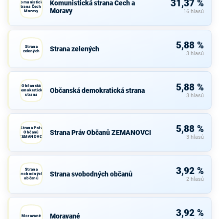
31,37 %
Komunistická strana Čech a
Komunistická
strana Čech a
Moravy
Moravy
16 hlasů
5,88 %
Strana
Strana zelených
zelených
3 hlasů
5,88 %
Občanská
Občanská demokratická strana
demokratická
strana
3 hlasů
5,88 %
Strana Práv
Strana Práv Občanů ZEMANOVCI
Občanů
ZEMANOVCI
3 hlasů
3,92 %
Strana
Strana svobodných občanů
svobodných
občanů
2 hlasů
3,92 %
Moravané
Moravané