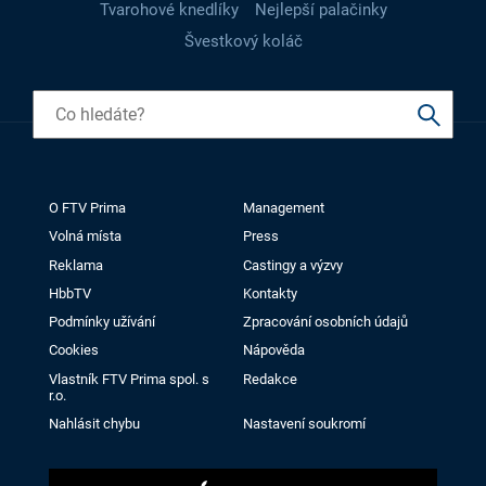
Tvarohové knedlíky
Nejlepší palačinky
Švestkový koláč
O FTV Prima
Management
Volná místa
Press
Reklama
Castingy a výzvy
HbbTV
Kontakty
Podmínky užívání
Zpracování osobních údajů
Cookies
Nápověda
Vlastník FTV Prima spol. s
Redakce
r.o.
Nahlásit chybu
Nastavení soukromí