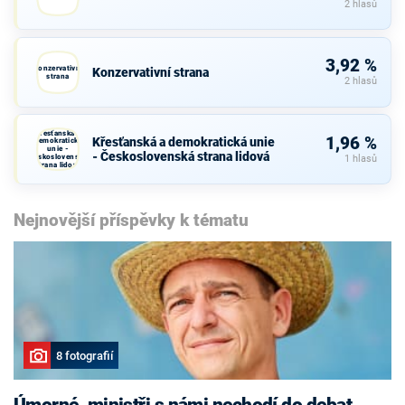
2 hlasů
3,92 %
Konzervativní
Konzervativní strana
strana
2 hlasů
Křesťanská a
1,96 %
Křesťanská a demokratická unie
demokratická
unie -
- Československá strana lidová
Československá
1 hlasů
strana lidová
Nejnovější příspěvky k tématu
8 fotografií
Úmorné, ministři s námi nechodí do debat,