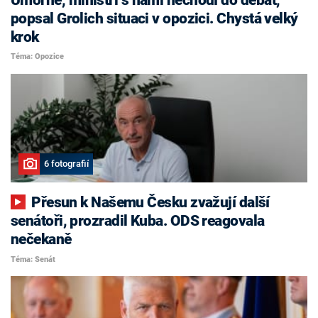
popsal Grolich situaci v opozici. Chystá velký
krok
Téma: Opozice
6 fotografií
Přesun k Našemu Česku zvažují další
senátoři, prozradil Kuba. ODS reagovala
nečekaně
Téma: Senát