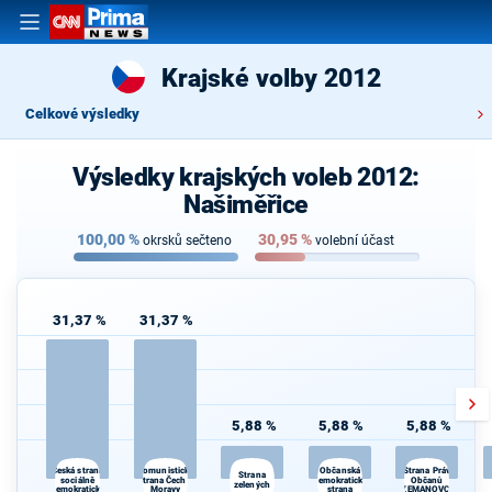
Krajské volby 2012
Celkové výsledky
Výsledky krajských voleb 2012:
Našiměřice
100,00
%
30,95
%
okrsků sečteno
volební účast
31,37 %
31,37 %
5,88 %
5,88 %
5,88 %
Komunistická
Občanská
Česká strana
Strana Práv
Strana
sociálně
strana Čech a
demokratická
Občanů
zelených
demokratická
Moravy
strana
ZEMANOVCI