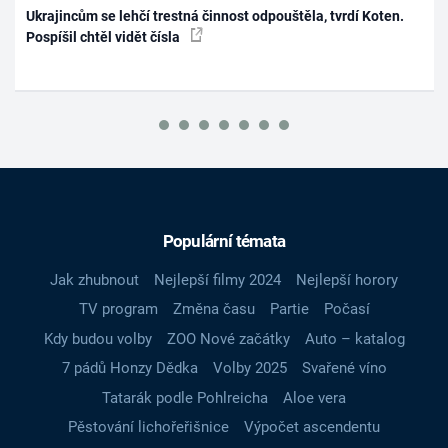
Ukrajincům se lehčí trestná činnost odpouštěla, tvrdí Koten.
Pospíšil chtěl vidět čísla
Populární témata
Jak zhubnout
Nejlepší filmy 2024
Nejlepší horory
TV program
Změna času
Partie
Počasí
Kdy budou volby
ZOO Nové začátky
Auto – katalog
7 pádů Honzy Dědka
Volby 2025
Svařené víno
Tatarák podle Pohlreicha
Aloe vera
Pěstování lichořeřišnice
Výpočet ascendentu