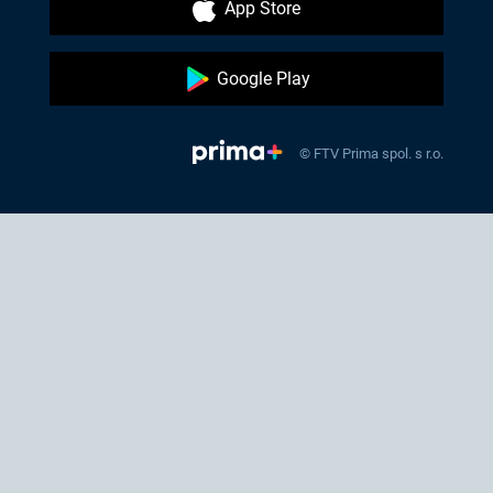
App Store
Google Play
© FTV Prima spol. s r.o.