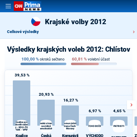
Krajské volby 2012
Celkové výsledky
Výsledky krajských voleb 2012: Chlístov
100,00
%
60,81
%
okrsků sečteno
volební účast
39,53 %
20,93 %
16,27 %
6,97 %
4,65 %
Koalice pro
Česká strana
Komunistická
Královéhradecký
sociálně
strana Čech a
VÝCHODOČEŠI
PATRIOTI
Kr
kraj - KDU-ČSL -
demokratická
Moravy
HDK - VPM
Koalice
Česká
Komunisti
VÝCHODO
Z