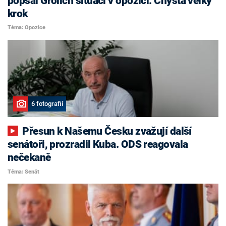
popsal Grolich situaci v opozici. Chystá velký
krok
Téma: Opozice
6 fotografií
Přesun k Našemu Česku zvažují další
senátoři, prozradil Kuba. ODS reagovala
nečekaně
Téma: Senát