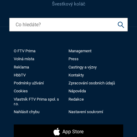
Švestkový koláč
O FTV Prima
Management
Volná místa
Press
Reklama
Castingy a výzvy
HbbTV
Kontakty
Podmínky užívání
Zpracování osobních údajů
Cookies
Nápověda
Vlastník FTV Prima spol. s
Redakce
r.o.
Nahlásit chybu
Nastavení soukromí
App Store