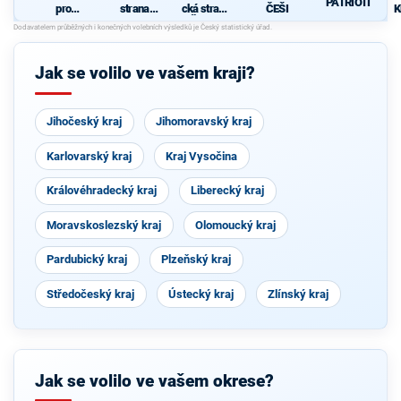
PATRIOTI
pro
strana
cká strana
ČEŠI
K
Královéhra
sociálně
Čech a
d
decký kraj
demokrati
Moravy
- KDU-
cká
ČSL - HDK
Jak se volilo ve vašem kraji?
- VPM
Jihočeský kraj
Jihomoravský kraj
Karlovarský kraj
Kraj Vysočina
Královéhradecký kraj
Liberecký kraj
Moravskoslezský kraj
Olomoucký kraj
Pardubický kraj
Plzeňský kraj
Středočeský kraj
Ústecký kraj
Zlínský kraj
Jak se volilo ve vašem okrese?