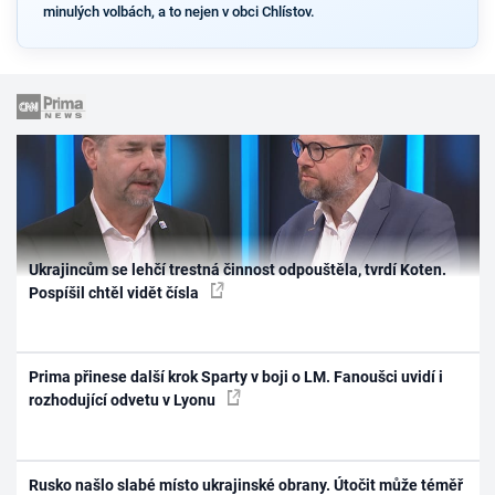
minulých volbách, a to nejen v obci Chlístov.
Ukrajincům se lehčí trestná činnost odpouštěla, tvrdí Koten.
Pospíšil chtěl vidět čísla
Prima přinese další krok Sparty v boji o LM. Fanoušci uvidí i
rozhodující odvetu v Lyonu
Rusko našlo slabé místo ukrajinské obrany. Útočit může téměř