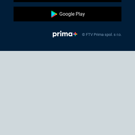
Google Play
© FTV Prima spol. s r.o.