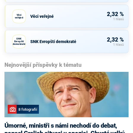
2,32 %
Věci
Věci veřejné
veřejné
1 hlasů
2,32 %
SNK
SNK Evropští demokraté
Evropští
demokraté
1 hlasů
Nejnovější příspěvky k tématu
8 fotografií
Úmorné, ministři s námi nechodí do debat,