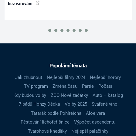
bez varování
Populární témata
Jak zhubnout
Nejlepší filmy 2024
Nejlepší horory
TV program
Změna času
Partie
Počasí
Kdy budou volby
ZOO Nové začátky
Auto – katalog
7 pádů Honzy Dědka
Volby 2025
Svařené víno
Tatarák podle Pohlreicha
Aloe vera
Pěstování lichořeřišnice
Výpočet ascendentu
Tvarohové knedlíky
Nejlepší palačinky