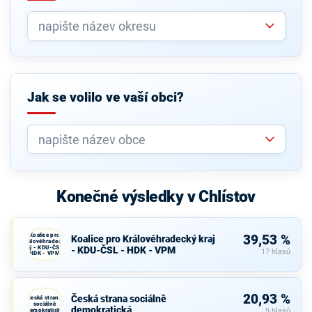
Jak se volilo ve vaší obci?
Konečné výsledky v Chlístov
Koalice pro
39,53 %
Koalice pro Královéhradecký kraj
Královéhradecký
kraj - KDU-ČSL -
- KDU-ČSL - HDK - VPM
17 hlasů
HDK - VPM
20,93 %
Česká strana sociálně
Česká strana
sociálně
demokratická
demokratická
9 hlasů