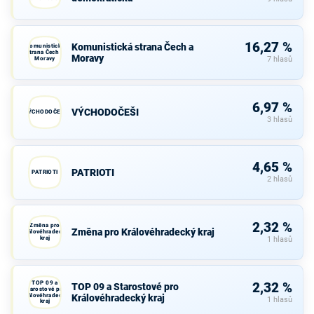
16,27 %
Komunistická strana Čech a
Komunistická
strana Čech a
Moravy
Moravy
7 hlasů
6,97 %
VÝCHODOČEŠI
VÝCHODOČEŠI
3 hlasů
4,65 %
PATRIOTI
PATRIOTI
2 hlasů
2,32 %
Změna pro
Změna pro Královéhradecký kraj
Královéhradecký
kraj
1 hlasů
TOP 09 a
2,32 %
TOP 09 a Starostové pro
Starostové pro
Královéhradecký
Královéhradecký kraj
1 hlasů
kraj