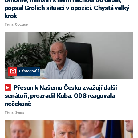
popsal Grolich situaci v opozici. Chystá velký
krok
Téma: Opozice
6 fotografií
Přesun k Našemu Česku zvažují další
senátoři, prozradil Kuba. ODS reagovala
nečekaně
Téma: Senát