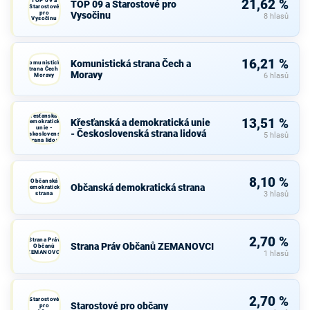
TOP 09 a
21,62 %
TOP 09 a Starostové pro
Starostové
pro
Vysočinu
8 hlasů
Vysočinu
16,21 %
Komunistická strana Čech a
Komunistická
strana Čech a
Moravy
Moravy
6 hlasů
Křesťanská a
13,51 %
Křesťanská a demokratická unie
demokratická
unie -
- Československá strana lidová
Československá
5 hlasů
strana lidová
8,10 %
Občanská
Občanská demokratická strana
demokratická
strana
3 hlasů
2,70 %
Strana Práv
Strana Práv Občanů ZEMANOVCI
Občanů
ZEMANOVCI
1 hlasů
2,70 %
Starostové
Starostové pro občany
pro