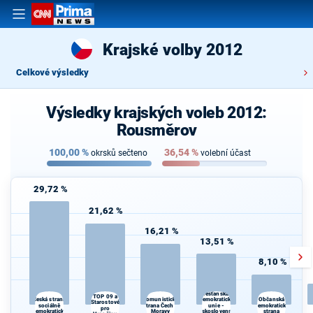
Krajské volby 2012
Celkové výsledky
Výsledky krajských voleb 2012:
Rousměrov
100,00
%
36,54
%
okrsků sečteno
volební účast
29,72 %
21,62 %
16,21 %
13,51 %
8,10 %
Křesťanská a
TOP 09 a
demokratická
Česká strana
Komunistická
Občanská
Starostové
sociálně
strana Čech a
unie -
demokratická
pro
demokratická
Moravy
Československá
strana