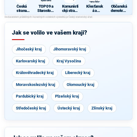
Vysočinu
strana lidová
Česká
TOP 09 a
Komunisti
Křesťansk
Občanská
strana
Starostové
cká strana
á a
demokrati
sociálně
pro
Čech a
demokrati
cká strana
demokrati
Vysočinu
Moravy
cká unie -
cká
Českoslov
enská
Jak se volilo ve vašem kraji?
strana
lidová
Jihočeský kraj
Jihomoravský kraj
Karlovarský kraj
Kraj Vysočina
Královéhradecký kraj
Liberecký kraj
Moravskoslezský kraj
Olomoucký kraj
Pardubický kraj
Plzeňský kraj
Středočeský kraj
Ústecký kraj
Zlínský kraj