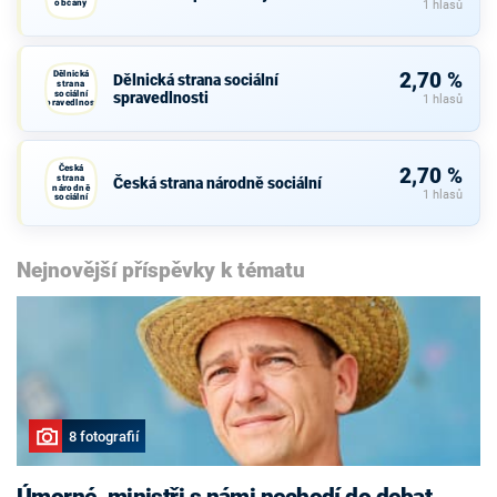
občany
1 hlasů
Dělnická
2,70 %
Dělnická strana sociální
strana
sociální
spravedlnosti
1 hlasů
spravedlnosti
Česká
2,70 %
strana
Česká strana národně sociální
národně
1 hlasů
sociální
Nejnovější příspěvky k tématu
8 fotografií
Úmorné, ministři s námi nechodí do debat,