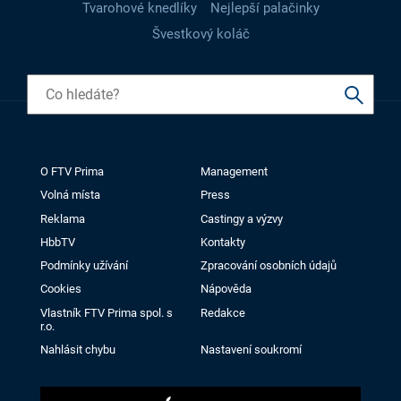
Tvarohové knedlíky
Nejlepší palačinky
Švestkový koláč
O FTV Prima
Management
Volná místa
Press
Reklama
Castingy a výzvy
HbbTV
Kontakty
Podmínky užívání
Zpracování osobních údajů
Cookies
Nápověda
Vlastník FTV Prima spol. s
Redakce
r.o.
Nahlásit chybu
Nastavení soukromí