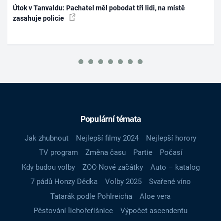
Útok v Tanvaldu: Pachatel měl pobodat tři lidi, na místě
zasahuje policie
Populární témata
Jak zhubnout
Nejlepší filmy 2024
Nejlepší horory
TV program
Změna času
Partie
Počasí
Kdy budou volby
ZOO Nové začátky
Auto – katalog
7 pádů Honzy Dědka
Volby 2025
Svařené víno
Tatarák podle Pohlreicha
Aloe vera
Pěstování lichořeřišnice
Výpočet ascendentu