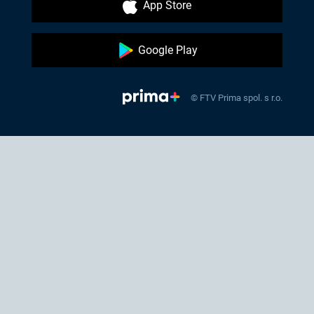
App Store
Google Play
© FTV Prima spol. s r.o.