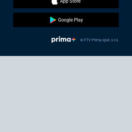
App Store
Google Play
© FTV Prima spol. s r.o.