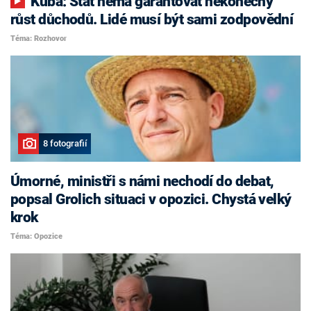
Kuba: Stát nemá garantovat nekonečný
růst důchodů. Lidé musí být sami zodpovědní
Téma: Rozhovor
8 fotografií
Úmorné, ministři s námi nechodí do debat,
popsal Grolich situaci v opozici. Chystá velký
krok
Téma: Opozice