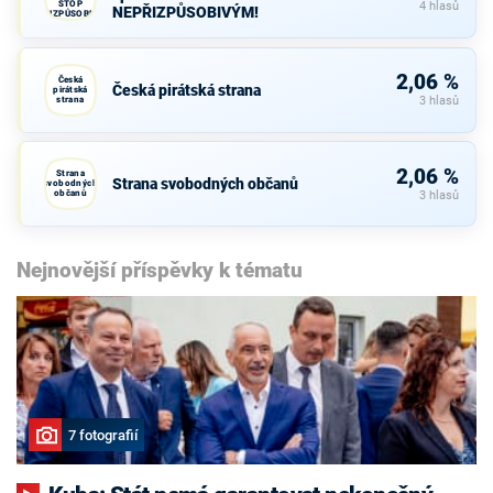
STOP
4 hlasů
NEPŘIZPŮSOBIVÝM!
NEPŘIZPŮSOBIVÝM!
2,06 %
Česká
Česká pirátská strana
pirátská
strana
3 hlasů
2,06 %
Strana
Strana svobodných občanů
svobodných
občanů
3 hlasů
Nejnovější příspěvky k tématu
7 fotografií