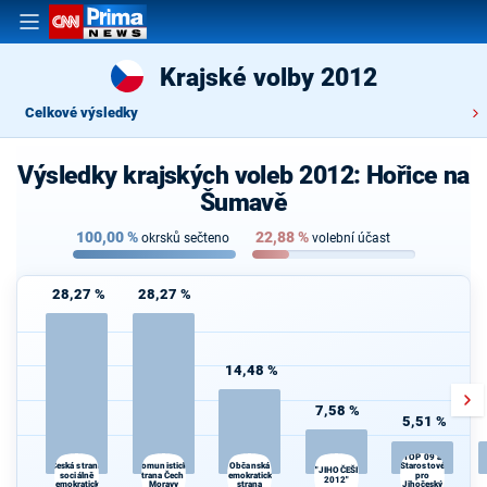
Krajské volby 2012
Celkové výsledky
Výsledky krajských voleb 2012: Hořice na
Šumavě
100,00
%
22,88
%
okrsků sečteno
volební účast
28,27 %
28,27 %
14,48 %
7,58 %
5,51 %
TOP 09 a
Komunistická
Česká strana
Občanská
Starostové
"JIHOČEŠI
sociálně
strana Čech a
demokratická
pro
2012"
demokratická
Moravy
strana
Jihočeský