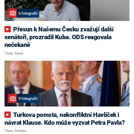
6 fotografií
Přesun k Našemu Česku zvažují další
senátoři, prozradil Kuba. ODS reagovala
nečekaně
Téma: Senát
9 fotografií
Turkova pomsta, nekonfliktní Havlíček i
návrat Klause. Kdo může vyzvat Petra Pavla?
Téma: Politika