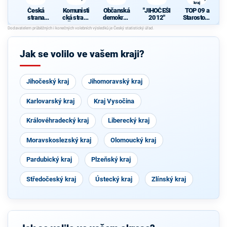
kraj
Česká
Komunisti
Občanská
"JIHOČEŠI
TOP 09 a
strana
cká strana
demokrati
2012"
Starostové
sociálně
Čech a
cká strana
pro
demokrati
Moravy
Jihočeský
cká
kraj
Jak se volilo ve vašem kraji?
Jihočeský kraj
Jihomoravský kraj
Karlovarský kraj
Kraj Vysočina
Královéhradecký kraj
Liberecký kraj
Moravskoslezský kraj
Olomoucký kraj
Pardubický kraj
Plzeňský kraj
Středočeský kraj
Ústecký kraj
Zlínský kraj