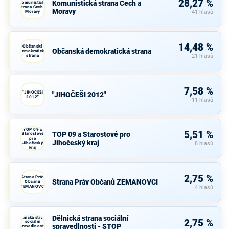
28,27 %
Komunistická strana Čech a
Komunistická
strana Čech a
Moravy
Moravy
41 hlasů
14,48 %
Občanská
Občanská demokratická strana
demokratická
strana
21 hlasů
7,58 %
"JIHOČEŠI
"JIHOČEŠI 2012"
2012"
11 hlasů
TOP 09 a
5,51 %
TOP 09 a Starostové pro
Starostové
pro
Jihočeský kraj
Jihočeský
8 hlasů
kraj
2,75 %
Strana Práv
Strana Práv Občanů ZEMANOVCI
Občanů
ZEMANOVCI
4 hlasů
Dělnická strana sociální
Dělnická strana
2,75 %
sociální
spravedlnosti - STOP
spravedlnosti -