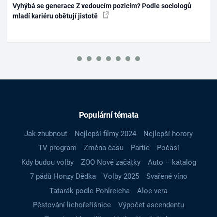
Vyhýbá se generace Z vedoucím pozicím? Podle sociologů
mladí kariéru obětují jistotě
Populární témata
Jak zhubnout
Nejlepší filmy 2024
Nejlepší horory
TV program
Změna času
Partie
Počasí
Kdy budou volby
ZOO Nové začátky
Auto – katalog
7 pádů Honzy Dědka
Volby 2025
Svařené víno
Tatarák podle Pohlreicha
Aloe vera
Pěstování lichořeřišnice
Výpočet ascendentu