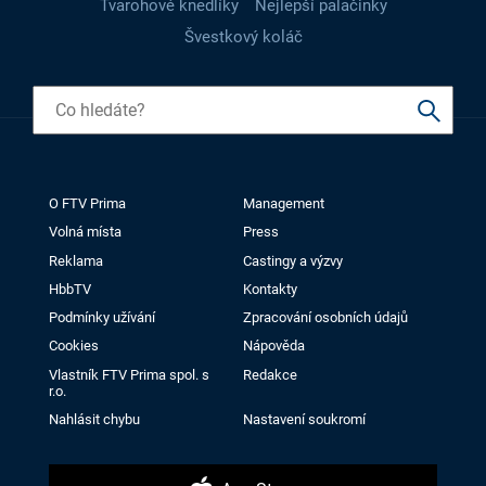
Tvarohové knedlíky
Nejlepší palačinky
Švestkový koláč
O FTV Prima
Management
Volná místa
Press
Reklama
Castingy a výzvy
HbbTV
Kontakty
Podmínky užívání
Zpracování osobních údajů
Cookies
Nápověda
Vlastník FTV Prima spol. s
Redakce
r.o.
Nahlásit chybu
Nastavení soukromí