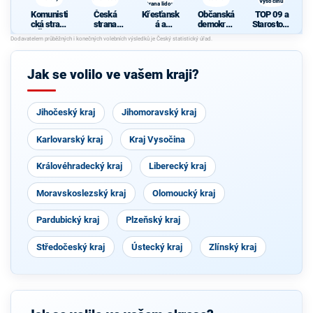
Vysočinu
strana lidová
Komunisti
Česká
Křesťansk
Občanská
TOP 09 a
cká strana
strana
á a
demokrati
Starostové
Čech a
sociálně
demokrati
cká strana
pro
Moravy
demokrati
cká unie -
Vysočinu
cká
Českoslov
enská
Jak se volilo ve vašem kraji?
strana
lidová
Jihočeský kraj
Jihomoravský kraj
Karlovarský kraj
Kraj Vysočina
Královéhradecký kraj
Liberecký kraj
Moravskoslezský kraj
Olomoucký kraj
Pardubický kraj
Plzeňský kraj
Středočeský kraj
Ústecký kraj
Zlínský kraj