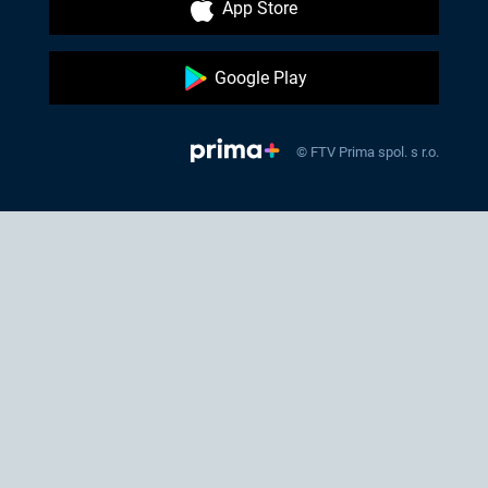
App Store
Google Play
© FTV Prima spol. s r.o.