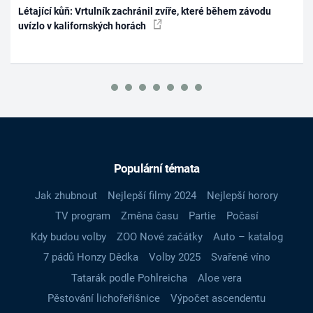
Létající kůň: Vrtulník zachránil zvíře, které během závodu
uvízlo v kalifornských horách
Populární témata
Jak zhubnout
Nejlepší filmy 2024
Nejlepší horory
TV program
Změna času
Partie
Počasí
Kdy budou volby
ZOO Nové začátky
Auto – katalog
7 pádů Honzy Dědka
Volby 2025
Svařené víno
Tatarák podle Pohlreicha
Aloe vera
Pěstování lichořeřišnice
Výpočet ascendentu