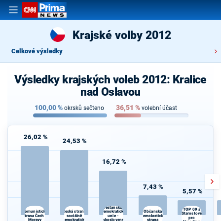
Krajské volby 2012
Celkové výsledky
Výsledky krajských voleb 2012: Kralice
nad Oslavou
100,00
%
36,51
%
okrsků sečteno
volební účast
26,02 %
24,53 %
16,72 %
7,43 %
5,57 %
Křesťanská a
TOP 09 a
Česká strana
Občanská
Komunistická
demokratická
Starostové
strana Čech a
sociálně
unie -
demokratická
pro
Moravy
demokratická
Československá
strana