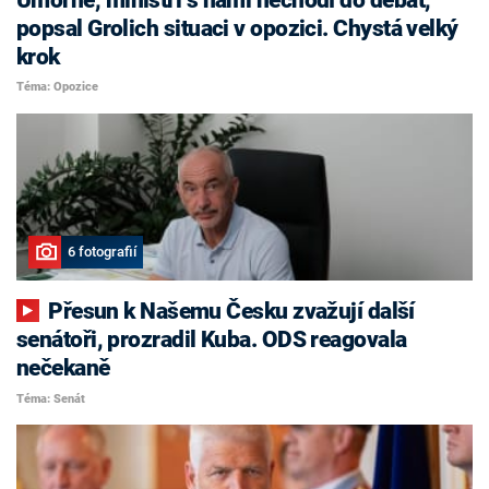
popsal Grolich situaci v opozici. Chystá velký
krok
Téma: Opozice
6 fotografií
Přesun k Našemu Česku zvažují další
senátoři, prozradil Kuba. ODS reagovala
nečekaně
Téma: Senát