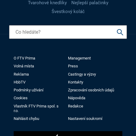
Tvarohové knedlíky
Nejlepší palačinky
Švestkový koláč
O FTV Prima
Management
Volná místa
Press
Reklama
Castingy a výzvy
HbbTV
Kontakty
Podmínky užívání
Zpracování osobních údajů
Cookies
Nápověda
Vlastník FTV Prima spol. s
Redakce
r.o.
Nahlásit chybu
Nastavení soukromí