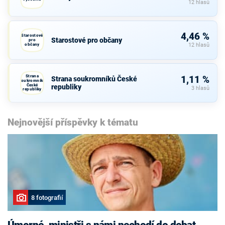
12 hlasů
4,46 %
Starostové
Starostové pro občany
pro
občany
12 hlasů
Strana
1,11 %
Strana soukromníků České
soukromníků
České
republiky
3 hlasů
republiky
Nejnovější příspěvky k tématu
8 fotografií
Úmorné, ministři s námi nechodí do debat,