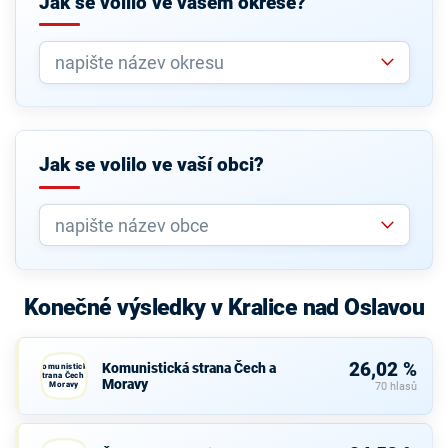
Jak se volilo ve vašem okrese?
Jak se volilo ve vaší obci?
Konečné výsledky v Kralice nad Oslavou
26,02 %
Komunistická strana Čech a
Komunistická
strana Čech a
Moravy
Moravy
70 hlasů