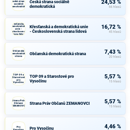
24,53 %
Česká strana sociálně
Česká strana
sociálně
demokratická
demokratická
66 hlasů
Křesťanská a
16,72 %
Křesťanská a demokratická unie
demokratická
unie -
- Československá strana lidová
Československá
45 hlasů
strana lidová
7,43 %
Občanská
Občanská demokratická strana
demokratická
strana
20 hlasů
TOP 09 a
5,57 %
TOP 09 a Starostové pro
Starostové
pro
Vysočinu
15 hlasů
Vysočinu
5,57 %
Strana Práv
Strana Práv Občanů ZEMANOVCI
Občanů
ZEMANOVCI
15 hlasů
4,46 %
Pro
Pro Vysočinu
Vysočinu