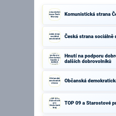
Komunistická
Komunistická strana Č
strana Čech a
Moravy
Česká strana
Česká strana sociálně
sociálně
demokratická
Hnutí na
Hnutí na podporu dobr
podporu
dobrovolných
hasičů a
dalších dobrovolníků
dalších
dobrovolníků
Občanská
Občanská demokratick
demokratická
strana
TOP 09 a
Starostové
TOP 09 a Starostové p
pro
Středočeský
kraj