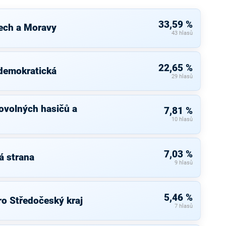
33,59 %
ech a Moravy
43 hlasů
22,65 %
 demokratická
29 hlasů
ovolných hasičů a
7,81 %
10 hlasů
7,03 %
á strana
9 hlasů
5,46 %
ro Středočeský kraj
7 hlasů