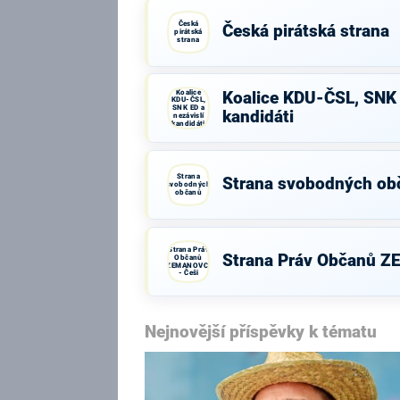
Česká
Česká pirátská strana
pirátská
strana
Koalice
Koalice KDU-ČSL, SNK 
KDU-ČSL,
SNK ED a
kandidáti
nezávislí
kandidáti
Strana
Strana svobodných ob
svobodných
občanů
Strana Práv
Strana Práv Občanů Z
Občanů
ZEMANOVCI
- Češi
Nejnovější příspěvky k tématu