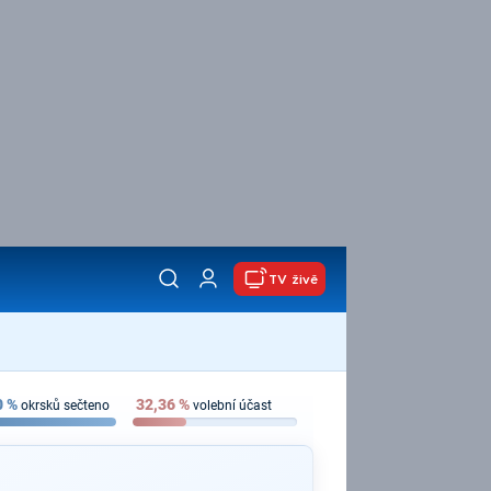
TV živě
0
%
32,36
%
okrsků sečteno
volební účast