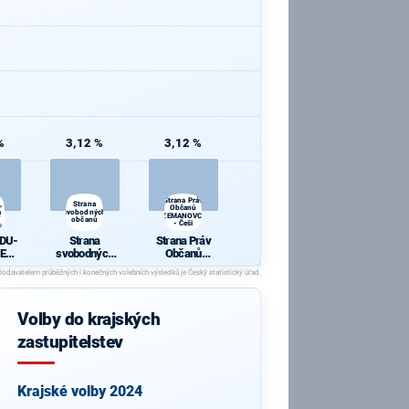
%
3,12 %
3,12 %
Strana Práv
,
Strana
Občanů
a
svobodných
ZEMANOVCI
í
občanů
- Češi
i
KDU-
Strana
Strana Práv
ED a
svobodných
Občanů
lí
občanů
ZEMANOVCI
ti
- Češi
Volby do krajských
zastupitelstev
Krajské volby 2024