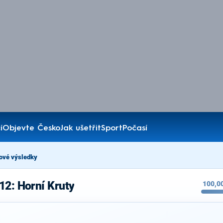
í
Objevte Česko
Jak ušetřit
Sport
Počasí
ové výsledky
12: Horní Kruty
100,0