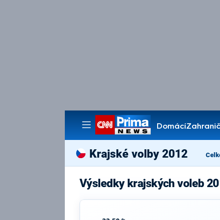
Domácí
Zahranič
Pořady
Krajské volby 2012
Celk
Výsledky krajských voleb 20