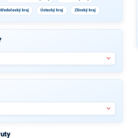
Středočeský kraj
Ústecký kraj
Zlínský kraj
?
ruty