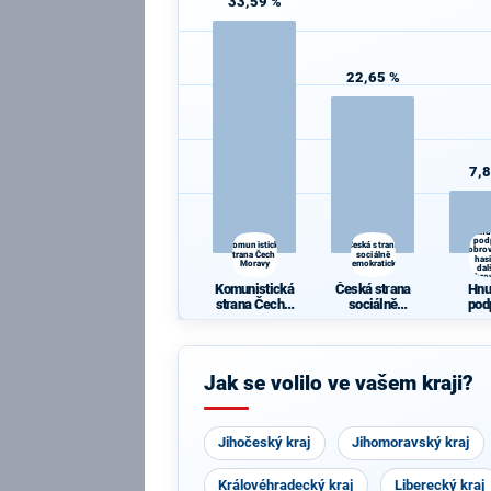
33,59 %
22,65 %
7,
Hnu
pod
Komunistická
Česká strana
dobro
strana Čech a
sociálně
has
Moravy
demokratická
dal
dobro
Komunistická
Česká strana
Hnu
strana Čech a
sociálně
pod
Moravy
demokratická
dobro
has
dal
dobro
Jak se volilo ve vašem kraji?
Jihočeský kraj
Jihomoravský kraj
Královéhradecký kraj
Liberecký kraj