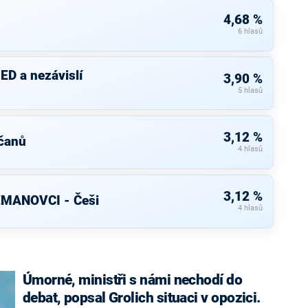
4,68 %
6 hlasů
ED a nezávislí
3,90 %
5 hlasů
3,12 %
čanů
4 hlasů
3,12 %
EMANOVCI - Češi
4 hlasů
Úmorné, ministři s námi nechodí do
debat, popsal Grolich situaci v opozici.