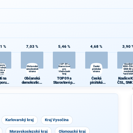
81 %
7,03 %
5,46 %
4,68 %
3,90 
tí na
TOP 09 a
Koalice
poru
Občanská
Starostové
Česká
KDU-ČSL
volných
demokratická
pro
pirátská
SNK ED 
ičů a
strana
Středočeský
strana
nezávisl
ších
kraj
kandidát
volníků
tí na
Občanská
TOP 09 a
Česká
Koalice 
poru
demokratická
Starostové pro
pirátská
ČSL, SNK 
volných
strana
Středočeský
strana
nezávis
ičů a
kraj
kandidá
ších
volníků
Karlovarský kraj
Kraj Vysočina
Moravskoslezský kraj
Olomoucký kraj