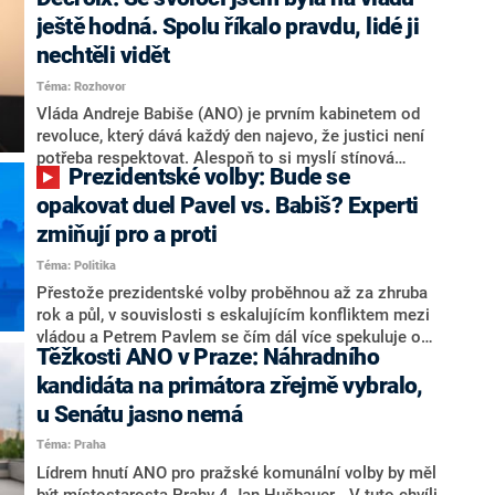
hlava státu Petr Pavel. Daleko za ním pak bookmakeři
zmiňují dva výrazné politiky ANO, tedy premiéra
ještě hodná. Spolu říkalo pravdu, lidé ji
Andreje Babiše a ministra průmyslu Karla Havlíčka.
nechtěli vidět
Oblíbeným tipem samotných sázkařů je poslanec za
Téma: Rozhovor
Motoristy Filip Turek. Politolog Jan Kubáček nicméně
o případné kandidatuře kohokoliv ze zmíněné trojice
Vláda Andreje Babiše (ANO) je prvním kabinetem od
značně pochybuje. Podle něj současná koalice dosud
revoluce, který dává každý den najevo, že justici není
nemá osobu, která by Pavlovi mohla konkurovat.
potřeba respektovat. Alespoň to si myslí stínová
Prezidentské volby: Bude se
ministryně spravedlnosti ODS Eva Decroix. V
rozhovoru pro CNN Prima NEWS si nebrala servítky
opakovat duel Pavel vs. Babiš? Experti
ohledně politického výkonu svého nástupce Jeronýma
zmiňují pro a proti
Tejce (za ANO) či vládní zmocněnkyně pro lidská
Téma: Politika
práva Taťány Malé (ANO). Označením „svoloč“ na
adresu vlády prý byla ještě hodná. Decroix se také
Přestože prezidentské volby proběhnou až za zhruba
vrátila k volební porážce koalice Spolu či promluvila o
rok a půl, v souvislosti s eskalujícím konfliktem mezi
hnutí Naše Česko Martina Kuby.
vládou a Petrem Pavlem se čím dál více spekuluje o
Těžkosti ANO v Praze: Náhradního
tom, koho by do bitvy o Hrad mohla vyslat současná
koalice. Někteří političtí komentátoři znovu vytahují
kandidáta na primátora zřejmě vybralo,
jméno premiéra Andreje Babiše (ANO). Jak moc je
u Senátu jasno nemá
pravděpodobné, že se v prezidentských volbách 2028
Téma: Praha
bude znovu opakovat souboj z roku 2023?
Lídrem hnutí ANO pro pražské komunální volby by měl
být místostarosta Prahy 4 Jan Hušbauer. „V tuto chvíli