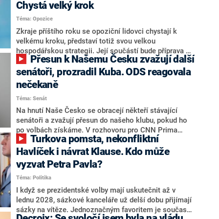
Chystá velký krok
Téma: Opozice
Zkraje příštího roku se opoziční lidovci chystají k
velkému kroku, představí totiž svou velkou
hospodářskou strategii. Její součástí bude příprava na
Přesun k Našemu Česku zvažují další
stárnutí populace, řekl ve středu na setkání s novináři
nový předseda lidovců Jan Grolich. Ten zároveň v
senátoři, prozradil Kuba. ODS reagovala
senátních volbách kandiduje ve Vyškově. Popsal i
nečekaně
aktivitu opozice, o níž vládní strany nebo političtí
Téma: Senát
komentátoři mluví jako o slabé a v defenzivě. „Je to
úmorná práce upozorňovat na chyby vlády. Ministři s
Na hnutí Naše Česko se obracejí někteří stávající
námi navíc nechodí do debat. Chceme ale ukazovat
senátoři a zvažují přesun do našeho klubu, pokud ho
svoje témata,“ odpověděl Grolich na dotaz CNN Prima
po volbách získáme. V rozhovoru pro CNN Prima
Turkova pomsta, nekonfliktní
NEWS.
NEWS to řekl zakladatel hnutí a jihočeský hejtman
Martin Kuba. Konkrétní nebyl, ale získat by takto mohl
Havlíček i návrat Klause. Kdo může
například senátora Zdeňka Hrabu, který je dnes
vyzvat Petra Pavla?
součástí klubu ODS a TOP 09. Hraba to na dotaz
Téma: Politika
redakce nevyloučil. Předseda klubu senátorů ODS
Zdeněk Nytra redakci řekl, že počítá s odchodem
I když se prezidentské volby mají uskutečnit až v
některých senátorů z klubu a že Naše Česko není
lednu 2028, sázkové kanceláře už delší dobu přijímají
nepřítel, ale soupeř.
sázky na vítěze. Jednoznačným favoritem je současná
Decroix: Se svoločí jsem byla na vládu