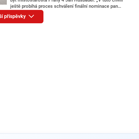
ještě probíhá proces schválení finální nominace pana
Jana Hušbauera Výborem hnutí ANO,“ uvedl pro
ší příspěvky
redakci místopředseda pražského ANO Martin
Benkovič. O Hušbauerovi se spekulovalo jako o
náhradníkovi v čele pražské kandidátky poté, co
rezignoval po sérii nejasností v majetkových
přiznáních a pořizování bytů Ondřej Prokop. Zároveň
ale stále není jasné, kdo bude za ANO kandidovat ve
dvou ze tří pražských obvodů do horní komory
parlamentu. ANO má v Praze dlouhodobě horší
výsledky než ve zbytku republiky.