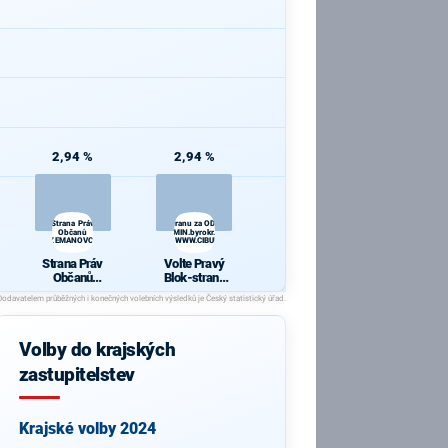
2,94 %
2,94 %
Strana Práv
Volte Pravý Blok-stranu za ODVOLAT.polit.,NÍZKÉ
Občanů
daně,VYROVN.rozp.,MIN.byrokr.,SPRAV.just.,PŘÍMOU
ZEMANOVCI
demokr. WWW.CIBULKA.NET
Strana Práv
Volte Pravý
Občanů
Blok-stranu
ZEMANOVCI
za
ODVOLAT.poli
t.,NÍZKÉ
daně,VYROV
Volby do krajských
N.rozp.,MIN.b
yrokr.,SPRAV.
zastupitelstev
just.,PŘÍMOU
demokr.
WWW.CIBULK
A.NET
Krajské volby 2024