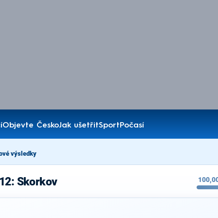
í
Objevte Česko
Jak ušetřit
Sport
Počasí
ové výsledky
012: Skorkov
100,0