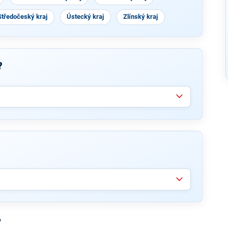
Středočeský kraj
Ústecký kraj
Zlínský kraj
?
v