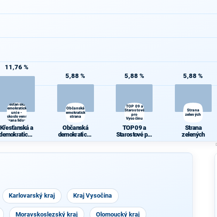
11,76 %
5,88 %
5,88 %
5,88 %
Křesťanská a
TOP 09 a
demokratická
Občanská
Starostové
Strana
unie -
demokratická
pro
zelených
Československá
strana
Vysočinu
strana lidová
Křesťanská a
Občanská
TOP 09 a
Strana
demokratická
demokratická
Starostové pro
zelených
unie -
strana
Vysočinu
Českoslovens
ká strana
lidová
Karlovarský kraj
Kraj Vysočina
Moravskoslezský kraj
Olomoucký kraj