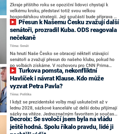
Zkraje příštího roku se opoziční lidovci chystají k
velkému kroku, představí totiž svou velkou
hospodářskou strategii. Její součástí bude příprava na
Přesun k Našemu Česku zvažují další
stárnutí populace, řekl ve středu na setkání s novináři
nový předseda lidovců Jan Grolich. Ten zároveň v
senátoři, prozradil Kuba. ODS reagovala
senátních volbách kandiduje ve Vyškově. Popsal i
nečekaně
aktivitu opozice, o níž vládní strany nebo političtí
Téma: Senát
komentátoři mluví jako o slabé a v defenzivě. „Je to
úmorná práce upozorňovat na chyby vlády. Ministři s
Na hnutí Naše Česko se obracejí někteří stávající
námi navíc nechodí do debat. Chceme ale ukazovat
senátoři a zvažují přesun do našeho klubu, pokud ho
svoje témata,“ odpověděl Grolich na dotaz CNN Prima
po volbách získáme. V rozhovoru pro CNN Prima
Turkova pomsta, nekonfliktní
NEWS.
NEWS to řekl zakladatel hnutí a jihočeský hejtman
Martin Kuba. Konkrétní nebyl, ale získat by takto mohl
Havlíček i návrat Klause. Kdo může
například senátora Zdeňka Hrabu, který je dnes
vyzvat Petra Pavla?
součástí klubu ODS a TOP 09. Hraba to na dotaz
Téma: Politika
redakce nevyloučil. Předseda klubu senátorů ODS
Zdeněk Nytra redakci řekl, že počítá s odchodem
I když se prezidentské volby mají uskutečnit až v
některých senátorů z klubu a že Naše Česko není
lednu 2028, sázkové kanceláře už delší dobu přijímají
nepřítel, ale soupeř.
sázky na vítěze. Jednoznačným favoritem je současná
Decroix: Se svoločí jsem byla na vládu
hlava státu Petr Pavel. Daleko za ním pak bookmakeři
zmiňují dva výrazné politiky ANO, tedy premiéra
ještě hodná. Spolu říkalo pravdu, lidé ji
Andreje Babiše a ministra průmyslu Karla Havlíčka.