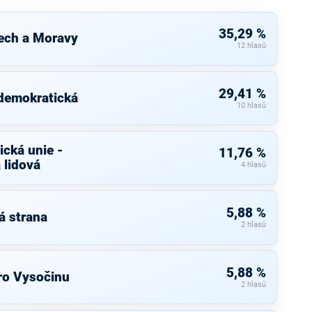
35,29 %
ech a Moravy
12 hlasů
29,41 %
 demokratická
10 hlasů
cká unie -
11,76 %
 lidová
4 hlasů
5,88 %
á strana
2 hlasů
5,88 %
ro Vysočinu
2 hlasů