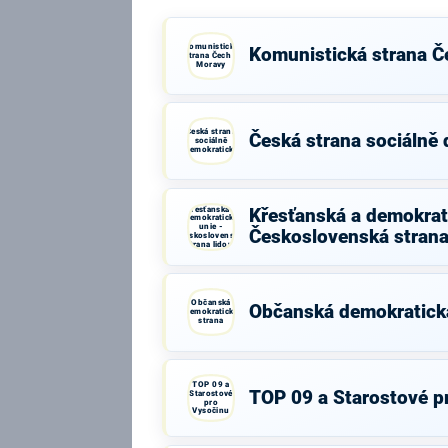
Komunistická
Komunistická strana Č
strana Čech a
Moravy
Česká strana
Česká strana sociálně
sociálně
demokratická
Křesťanská a
Křesťanská a demokrati
demokratická
unie -
Československá strana
Československá
strana lidová
Občanská
Občanská demokratick
demokratická
strana
TOP 09 a
TOP 09 a Starostové p
Starostové
pro
Vysočinu