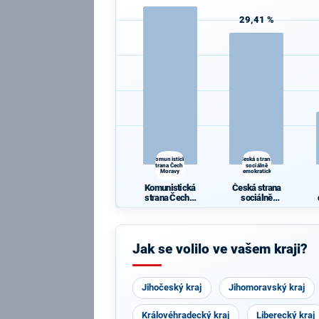
29,41 %
Komunistická
Česká strana
strana Čech a
sociálně
Moravy
demokratická
Komunistická
Česká strana
strana Čech a
sociálně
Moravy
demokratická
Jak se volilo ve vašem kraji?
Jihočeský kraj
Jihomoravský kraj
Královéhradecký kraj
Liberecký kraj