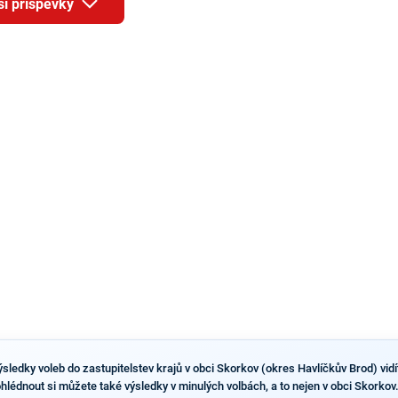
ší příspěvky
redakci místopředseda pražského ANO Martin
Benkovič. O Hušbauerovi se spekulovalo jako o
náhradníkovi v čele pražské kandidátky poté, co
rezignoval po sérii nejasností v majetkových
přiznáních a pořizování bytů Ondřej Prokop. Zároveň
ale stále není jasné, kdo bude za ANO kandidovat ve
dvou ze tří pražských obvodů do horní komory
parlamentu. ANO má v Praze dlouhodobě horší
výsledky než ve zbytku republiky.
sledky voleb do zastupitelstev krajů v obci Skorkov (okres Havlíčkův Brod) vidít
ohlédnout si můžete také výsledky v minulých volbách, a to nejen v obci Skorkov