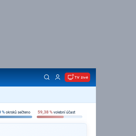
TV živě
0
%
59,38
%
okrsků sečteno
volební účast