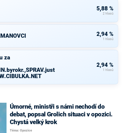
5,88 %
2 hlasů
2,94 %
ZEMANOVCI
1 hlasů
u za
2,94 %
N.byrokr.,SPRAV.just
1 hlasů
WW.CIBULKA.NET
Úmorné, ministři s námi nechodí do
debat, popsal Grolich situaci v opozici.
Chystá velký krok
Téma: Opozice