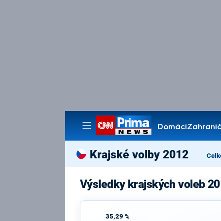
Domácí
Zahranič
Pořady
Krajské volby 2012
Celk
Výsledky krajských voleb 2
35,29 %