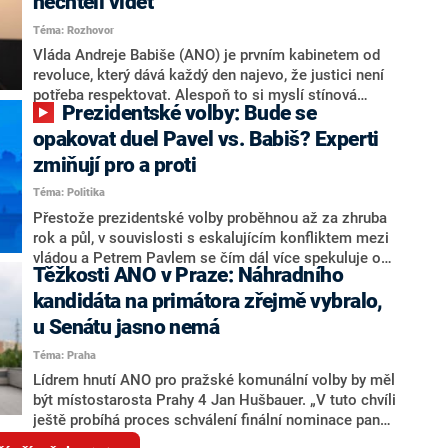
nechtěli vidět
Oblíbeným tipem samotných sázkařů je poslanec za
Téma: Rozhovor
Motoristy Filip Turek. Politolog Jan Kubáček nicméně
o případné kandidatuře kohokoliv ze zmíněné trojice
Vláda Andreje Babiše (ANO) je prvním kabinetem od
značně pochybuje. Podle něj současná koalice dosud
revoluce, který dává každý den najevo, že justici není
nemá osobu, která by Pavlovi mohla konkurovat.
potřeba respektovat. Alespoň to si myslí stínová
Prezidentské volby: Bude se
ministryně spravedlnosti ODS Eva Decroix. V
rozhovoru pro CNN Prima NEWS si nebrala servítky
opakovat duel Pavel vs. Babiš? Experti
ohledně politického výkonu svého nástupce Jeronýma
zmiňují pro a proti
Tejce (za ANO) či vládní zmocněnkyně pro lidská
Téma: Politika
práva Taťány Malé (ANO). Označením „svoloč“ na
adresu vlády prý byla ještě hodná. Decroix se také
Přestože prezidentské volby proběhnou až za zhruba
vrátila k volební porážce koalice Spolu či promluvila o
rok a půl, v souvislosti s eskalujícím konfliktem mezi
hnutí Naše Česko Martina Kuby.
vládou a Petrem Pavlem se čím dál více spekuluje o
Těžkosti ANO v Praze: Náhradního
tom, koho by do bitvy o Hrad mohla vyslat současná
koalice. Někteří političtí komentátoři znovu vytahují
kandidáta na primátora zřejmě vybralo,
jméno premiéra Andreje Babiše (ANO). Jak moc je
u Senátu jasno nemá
pravděpodobné, že se v prezidentských volbách 2028
Téma: Praha
bude znovu opakovat souboj z roku 2023?
Lídrem hnutí ANO pro pražské komunální volby by měl
být místostarosta Prahy 4 Jan Hušbauer. „V tuto chvíli
ještě probíhá proces schválení finální nominace pana
Jana Hušbauera Výborem hnutí ANO,“ uvedl pro