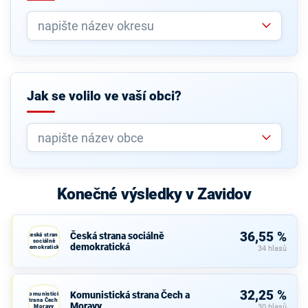
Jak se volilo ve vaší obci?
Konečné výsledky v Zavidov
36,55 %
Česká strana sociálně
Česká strana
sociálně
demokratická
demokratická
34 hlasů
32,25 %
Komunistická strana Čech a
Komunistická
strana Čech a
Moravy
Moravy
30 hlasů