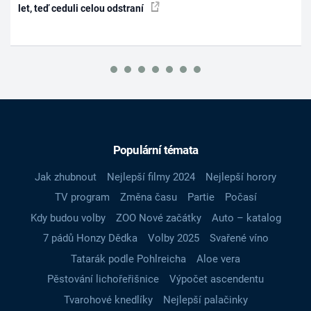
let, teď ceduli celou odstraní
Populární témata
Jak zhubnout
Nejlepší filmy 2024
Nejlepší horory
TV program
Změna času
Partie
Počasí
Kdy budou volby
ZOO Nové začátky
Auto – katalog
7 pádů Honzy Dědka
Volby 2025
Svařené víno
Tatarák podle Pohlreicha
Aloe vera
Pěstování lichořeřišnice
Výpočet ascendentu
Tvarohové knedlíky
Nejlepší palačinky