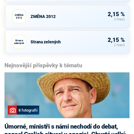
2,15 %
ZMĚNA
ZMĚNA 2012
2012
2 hlasů
2,15 %
Strana
Strana zelených
zelených
2 hlasů
Nejnovější příspěvky k tématu
8 fotografií
Úmorné, ministři s námi nechodí do debat,