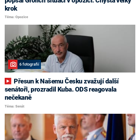
popsal Grolich situaci v opozici. Chystá velký
krok
Téma: Opozice
6 fotografií
Přesun k Našemu Česku zvažují další
senátoři, prozradil Kuba. ODS reagovala
nečekaně
Téma: Senát