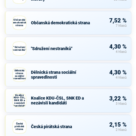
7,52 %
Občanská
Občanská demokratická strana
demokratická
strana
7 hlasů
4,30 %
"Sdružení
"Sdružení nestraníků"
nestraníků"
4 hlasů
Dělnická
4,30 %
Dělnická strana sociální
strana
sociální
spravedlnosti
4 hlasů
spravedlnosti
Koalice
3,22 %
Koalice KDU-ČSL, SNK ED a
KDU-ČSL,
SNK ED a
nezávislí kandidáti
nezávislí
3 hlasů
kandidáti
2,15 %
Česká
Česká pirátská strana
pirátská
strana
2 hlasů