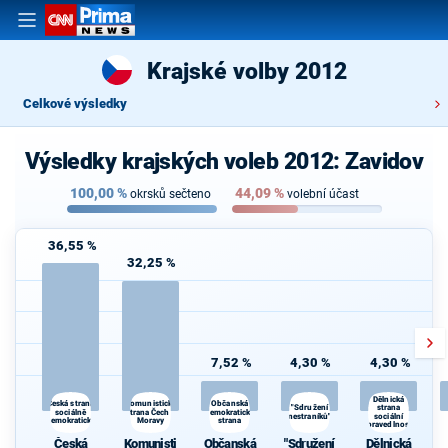
Krajské volby 2012
Celkové výsledky
Výsledky krajských voleb 2012: Zavidov
100,00
%
44,09
%
okrsků sečteno
volební účast
36,55 %
32,25 %
7,52 %
4,30 %
4,30 %
Dělnická
Komunistická
Česká strana
Občanská
strana
"Sdružení
sociálně
strana Čech a
demokratická
nestraníků"
sociální
demokratická
Moravy
strana
spravedlnosti
Česká
Komunisti
Občanská
"Sdružení
Dělnická