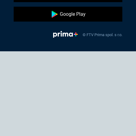
Google Play
© FTV Prima spol. s r.o.