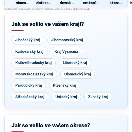
strana
cká strana
demokrati
nestraníků
strana
sociálně
Čech a
cká strana
"
sociální
demokrati
Moravy
spravedln
cká
osti
Jak se volilo ve vašem kraji?
Jihočeský kraj
Jihomoravský kraj
Karlovarský kraj
Kraj Vysočina
Královéhradecký kraj
Liberecký kraj
Moravskoslezský kraj
Olomoucký kraj
Pardubický kraj
Plzeňský kraj
Středočeský kraj
Ústecký kraj
Zlínský kraj
Jak se volilo ve vašem okrese?