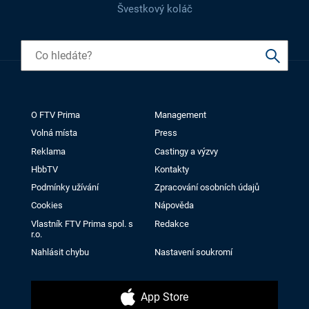
Švestkový koláč
O FTV Prima
Management
Volná místa
Press
Reklama
Castingy a výzvy
HbbTV
Kontakty
Podmínky užívání
Zpracování osobních údajů
Cookies
Nápověda
Vlastník FTV Prima spol. s
Redakce
r.o.
Nahlásit chybu
Nastavení soukromí
App Store