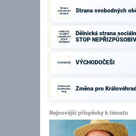
Strana
Strana svobodných ob
svobodných
občanů
Dělnická strana
Dělnická strana sociáln
sociální
spravedlnosti -
STOP NEPŘIZPŮSOBI
STOP
NEPŘIZPŮSOBIVÝM!
VÝCHODOČEŠI
VÝCHODOČEŠI
Změna pro
Změna pro Královéhrad
Královéhradecký
kraj
Nejnovější příspěvky k tématu