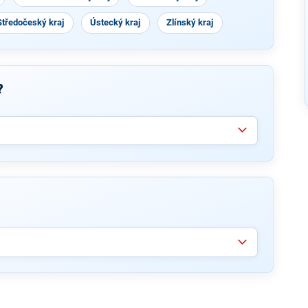
Středočeský kraj
Ústecký kraj
Zlínský kraj
?