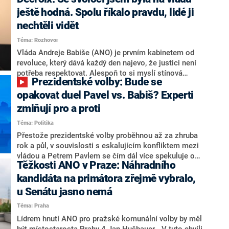
hlava státu Petr Pavel. Daleko za ním pak bookmakeři
zmiňují dva výrazné politiky ANO, tedy premiéra
ještě hodná. Spolu říkalo pravdu, lidé ji
Andreje Babiše a ministra průmyslu Karla Havlíčka.
nechtěli vidět
Oblíbeným tipem samotných sázkařů je poslanec za
Téma: Rozhovor
Motoristy Filip Turek. Politolog Jan Kubáček nicméně
o případné kandidatuře kohokoliv ze zmíněné trojice
Vláda Andreje Babiše (ANO) je prvním kabinetem od
značně pochybuje. Podle něj současná koalice dosud
revoluce, který dává každý den najevo, že justici není
nemá osobu, která by Pavlovi mohla konkurovat.
potřeba respektovat. Alespoň to si myslí stínová
Prezidentské volby: Bude se
ministryně spravedlnosti ODS Eva Decroix. V
rozhovoru pro CNN Prima NEWS si nebrala servítky
opakovat duel Pavel vs. Babiš? Experti
ohledně politického výkonu svého nástupce Jeronýma
zmiňují pro a proti
Tejce (za ANO) či vládní zmocněnkyně pro lidská
Téma: Politika
práva Taťány Malé (ANO). Označením „svoloč“ na
adresu vlády prý byla ještě hodná. Decroix se také
Přestože prezidentské volby proběhnou až za zhruba
vrátila k volební porážce koalice Spolu či promluvila o
rok a půl, v souvislosti s eskalujícím konfliktem mezi
hnutí Naše Česko Martina Kuby.
vládou a Petrem Pavlem se čím dál více spekuluje o
Těžkosti ANO v Praze: Náhradního
tom, koho by do bitvy o Hrad mohla vyslat současná
koalice. Někteří političtí komentátoři znovu vytahují
kandidáta na primátora zřejmě vybralo,
jméno premiéra Andreje Babiše (ANO). Jak moc je
u Senátu jasno nemá
pravděpodobné, že se v prezidentských volbách 2028
Téma: Praha
bude znovu opakovat souboj z roku 2023?
Lídrem hnutí ANO pro pražské komunální volby by měl
být místostarosta Prahy 4 Jan Hušbauer. „V tuto chvíli