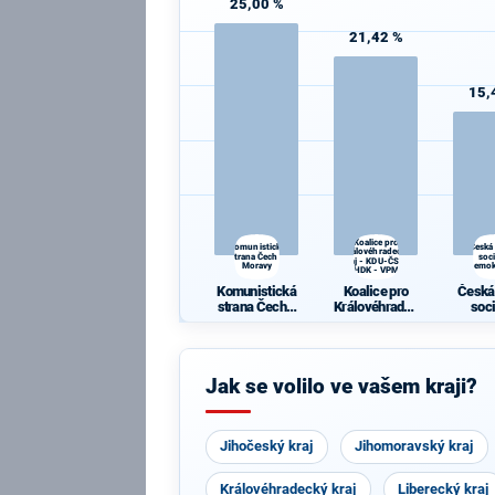
25,00 %
21,42 %
15,
Koalice pro
Komunistická
Česká
Královéhradecký
strana Čech a
soc
kraj - KDU-ČSL -
Moravy
demok
HDK - VPM
Komunistická
Koalice pro
Česká
strana Čech a
Královéhradec
soc
Moravy
ký kraj - KDU-
demok
ČSL - HDK -
VPM
Jak se volilo ve vašem kraji?
Jihočeský kraj
Jihomoravský kraj
Královéhradecký kraj
Liberecký kraj