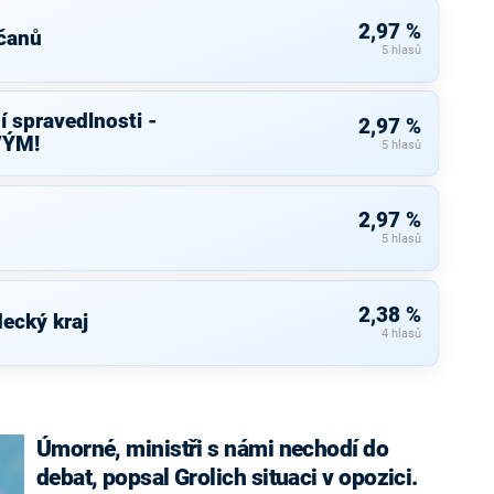
2,97 %
čanů
5 hlasů
í spravedlnosti -
2,97 %
VÝM!
5 hlasů
2,97 %
5 hlasů
2,38 %
ecký kraj
4 hlasů
Úmorné, ministři s námi nechodí do
debat, popsal Grolich situaci v opozici.