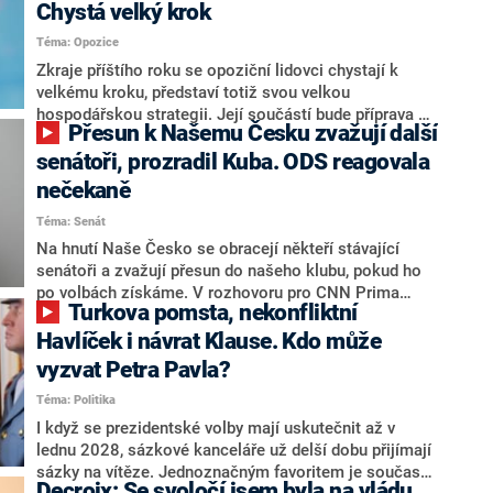
Chystá velký krok
Téma: Opozice
Zkraje příštího roku se opoziční lidovci chystají k
velkému kroku, představí totiž svou velkou
hospodářskou strategii. Její součástí bude příprava na
Přesun k Našemu Česku zvažují další
stárnutí populace, řekl ve středu na setkání s novináři
nový předseda lidovců Jan Grolich. Ten zároveň v
senátoři, prozradil Kuba. ODS reagovala
senátních volbách kandiduje ve Vyškově. Popsal i
nečekaně
aktivitu opozice, o níž vládní strany nebo političtí
Téma: Senát
komentátoři mluví jako o slabé a v defenzivě. „Je to
úmorná práce upozorňovat na chyby vlády. Ministři s
Na hnutí Naše Česko se obracejí někteří stávající
námi navíc nechodí do debat. Chceme ale ukazovat
senátoři a zvažují přesun do našeho klubu, pokud ho
svoje témata,“ odpověděl Grolich na dotaz CNN Prima
po volbách získáme. V rozhovoru pro CNN Prima
Turkova pomsta, nekonfliktní
NEWS.
NEWS to řekl zakladatel hnutí a jihočeský hejtman
Martin Kuba. Konkrétní nebyl, ale získat by takto mohl
Havlíček i návrat Klause. Kdo může
například senátora Zdeňka Hrabu, který je dnes
vyzvat Petra Pavla?
součástí klubu ODS a TOP 09. Hraba to na dotaz
Téma: Politika
redakce nevyloučil. Předseda klubu senátorů ODS
Zdeněk Nytra redakci řekl, že počítá s odchodem
I když se prezidentské volby mají uskutečnit až v
některých senátorů z klubu a že Naše Česko není
lednu 2028, sázkové kanceláře už delší dobu přijímají
nepřítel, ale soupeř.
sázky na vítěze. Jednoznačným favoritem je současná
Decroix: Se svoločí jsem byla na vládu