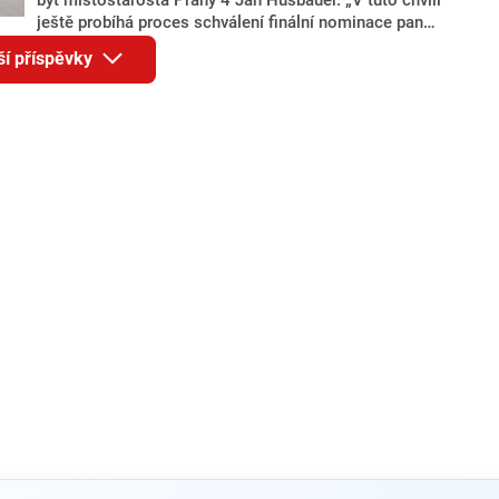
ještě probíhá proces schválení finální nominace pana
Jana Hušbauera Výborem hnutí ANO,“ uvedl pro
ší příspěvky
redakci místopředseda pražského ANO Martin
Benkovič. O Hušbauerovi se spekulovalo jako o
náhradníkovi v čele pražské kandidátky poté, co
rezignoval po sérii nejasností v majetkových
přiznáních a pořizování bytů Ondřej Prokop. Zároveň
ale stále není jasné, kdo bude za ANO kandidovat ve
dvou ze tří pražských obvodů do horní komory
parlamentu. ANO má v Praze dlouhodobě horší
výsledky než ve zbytku republiky.