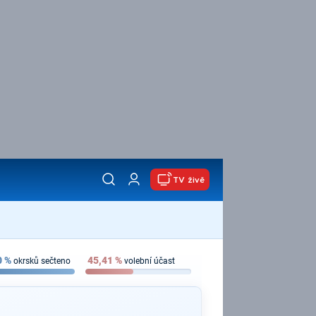
TV živě
0
%
45,41
%
okrsků sečteno
volební účast