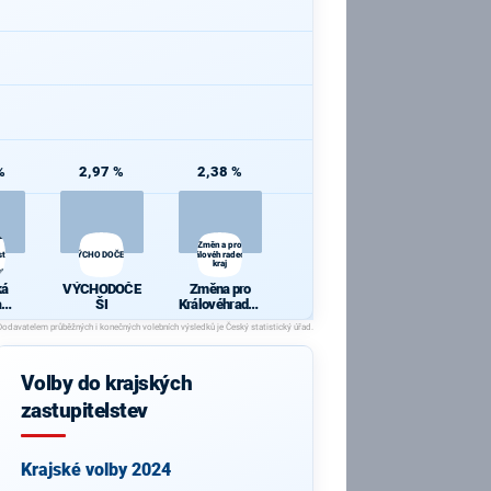
%
2,97 %
2,38 %
rana
Změna pro
ti -
VÝCHODOČEŠI
Královéhradecký
kraj
IVÝM!
ká
VÝCHODOČE
Změna pro
a
ŠI
Královéhradec
ní
ký kraj
osti
P
ŮSO
Volby do krajských
!
zastupitelstev
Krajské volby 2024