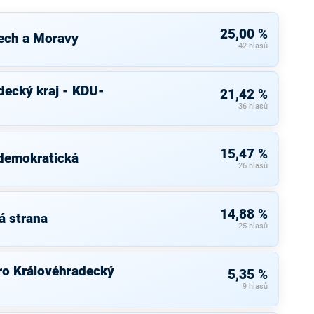
25,00 %
ech a Moravy
42 hlasů
decký kraj - KDU-
21,42 %
36 hlasů
15,47 %
 demokratická
26 hlasů
14,88 %
á strana
25 hlasů
ro Královéhradecký
5,35 %
9 hlasů