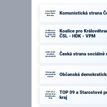
Komunistická
Komunistická strana Č
strana Čech a
Moravy
Koalice pro Královéhra
Koalice pro
Královéhradecký
kraj - KDU-ČSL -
ČSL - HDK - VPM
HDK - VPM
Česká strana
Česká strana sociálně
sociálně
demokratická
Občanská
Občanská demokratick
demokratická
strana
TOP 09 a Starostové p
TOP 09 a
Starostové pro
Královéhradecký
kraj
kraj