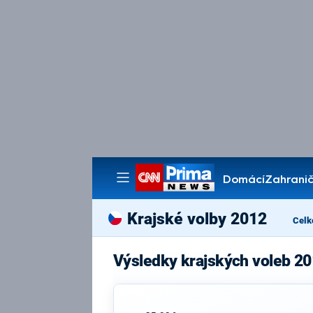
Domácí
Zahranič
Pořady
Krajské volby 2012
Celk
Výsledky krajských voleb 20