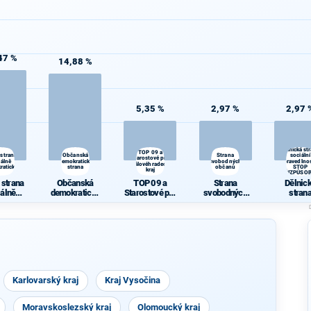
47 %
14,88 %
5,35 %
2,97 %
2,97 
Dělnická st
TOP 09 a
 strana
Občanská
Strana
sociální
Starostové pro
iálně
demokratická
svobodných
spravedlnos
Královéhradecký
ratická
strana
občanů
STOP
kraj
NEPŘIZPŮSOB
 strana
Občanská
TOP 09 a
Strana
Dělnic
iálně
demokratická
Starostové pro
svobodných
stran
ratická
strana
Královéhradec
občanů
sociál
ký kraj
spravedln
- STO
NEPŘIZP
BIVÝM
Karlovarský kraj
Kraj Vysočina
Moravskoslezský kraj
Olomoucký kraj