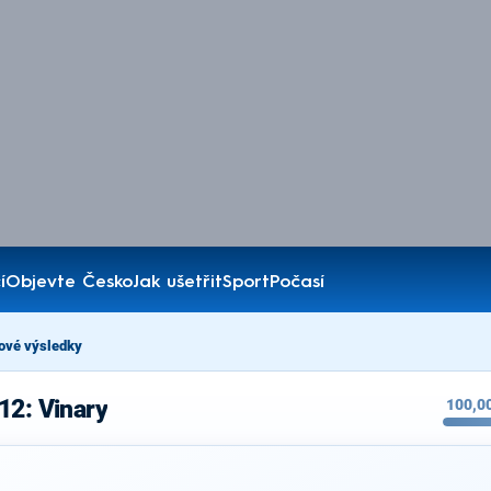
í
Objevte Česko
Jak ušetřit
Sport
Počasí
ové výsledky
12: Vinary
100,0