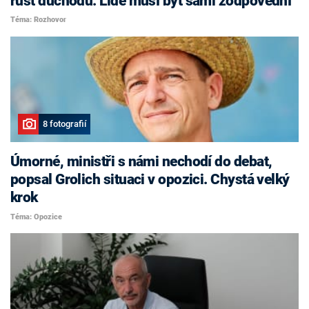
růst důchodů. Lidé musí být sami zodpovědní
Téma: Rozhovor
8 fotografií
Úmorné, ministři s námi nechodí do debat,
popsal Grolich situaci v opozici. Chystá velký
krok
Téma: Opozice