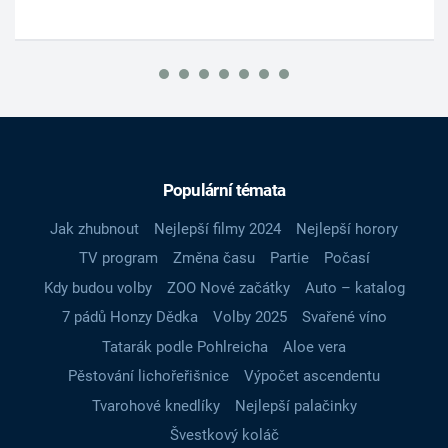
Populární témata
Jak zhubnout
Nejlepší filmy 2024
Nejlepší horory
TV program
Změna času
Partie
Počasí
Kdy budou volby
ZOO Nové začátky
Auto – katalog
7 pádů Honzy Dědka
Volby 2025
Svařené víno
Tatarák podle Pohlreicha
Aloe vera
Pěstování lichořeřišnice
Výpočet ascendentu
Tvarohové knedlíky
Nejlepší palačinky
Švestkový koláč