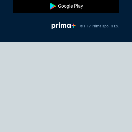
Google Play
© FTV Prima spol. s r.o.