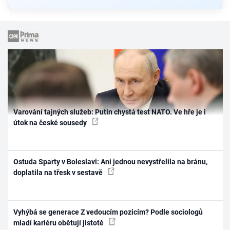
Varování tajných služeb: Putin chystá test NATO. Ve hře je i
útok na české sousedy
Ostuda Sparty v Boleslavi: Ani jednou nevystřelila na bránu,
doplatila na třesk v sestavě
Vyhýbá se generace Z vedoucím pozicím? Podle sociologů
mladí kariéru obětují jistotě