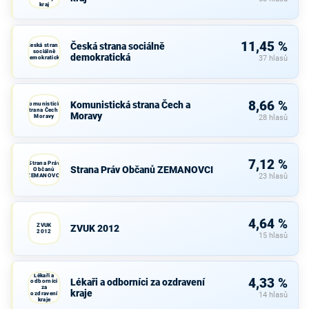
kraj
11,45 %
Česká strana sociálně
Česká strana
sociálně
demokratická
demokratická
37 hlasů
8,66 %
Komunistická strana Čech a
Komunistická
strana Čech a
Moravy
Moravy
28 hlasů
7,12 %
Strana Práv
Strana Práv Občanů ZEMANOVCI
Občanů
ZEMANOVCI
23 hlasů
4,64 %
ZVUK
ZVUK 2012
2012
15 hlasů
Lékaři a
4,33 %
Lékaři a odborníci za ozdravení
odborníci
za
kraje
ozdravení
14 hlasů
kraje