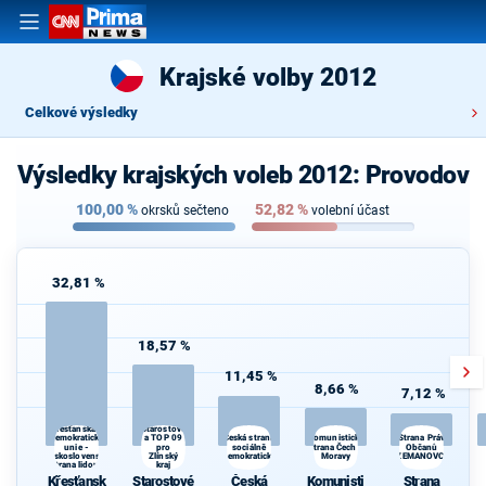
Krajské volby 2012
Celkové výsledky
Výsledky krajských voleb 2012: Provodov
100,00
%
52,82
%
okrsků sečteno
volební účast
32,81 %
18,57 %
11,45 %
8,66 %
7,12 %
Starostové
Křesťanská a
a TOP 09
Komunistická
demokratická
Česká strana
Strana Práv
unie -
pro
sociálně
strana Čech a
Občanů
Československá
Zlínský
demokratická
Moravy
ZEMANOVCI
strana lidová
kraj
Křesťansk
Starostové
Česká
Komunisti
Strana