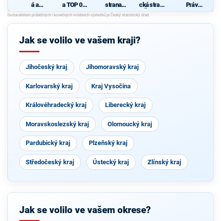
á a
a TOP 09
strana
cká strana
Práv
demokrati
pro
sociálně
Čech a
Občanů
cká unie -
Zlínský
demokrati
Moravy
ZEMANO
Českoslov
kraj
cká
VCI
enská
Jak se volilo ve vašem kraji?
strana
lidová
Jihočeský kraj
Jihomoravský kraj
Karlovarský kraj
Kraj Vysočina
Královéhradecký kraj
Liberecký kraj
Moravskoslezský kraj
Olomoucký kraj
Pardubický kraj
Plzeňský kraj
Středočeský kraj
Ústecký kraj
Zlínský kraj
Jak se volilo ve vašem okrese?