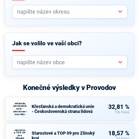
Jak se volilo ve vaší obci?
Konečné výsledky v Provodov
Křesťanská a
32,81 %
Křesťanská a demokratická unie
demokratická
unie -
- Československá strana lidová
Československá
106 hlasů
strana lidová
Starostové
18,57 %
Starostové a TOP 09 pro Zlínský
a TOP 09
pro
kraj
Zlínský
60 hlasů