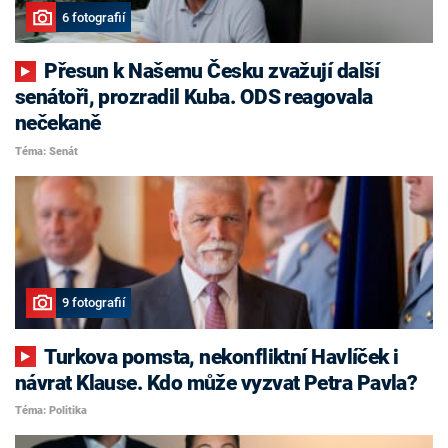
6 fotografií
Přesun k Našemu Česku zvažují další
senátoři, prozradil Kuba. ODS reagovala
nečekaně
Téma: Senát
9 fotografií
Turkova pomsta, nekonfliktní Havlíček i
návrat Klause. Kdo může vyzvat Petra Pavla?
Téma: Politika