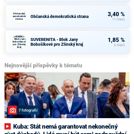
3,40 %
Občanská
Občanská demokratická strana
demokratická
strana
11 hlasů
SUVERENITA
1,85 %
SUVERENITA - Blok Jany
- Blok Jany
Bobošíkové
Bobošíkové pro Zlínský kraj
pro Zlínský
6 hlasů
kraj
Nejnovější příspěvky k tématu
7 fotografií
Kuba: Stát nemá garantovat nekonečný