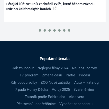
Létající kůň: Vrtulník zachránil zvíře, které během závodu
uvízlo v kalifornských horách
Populární témata
Jak zhubnout
Nejlepší filmy 2024
Nejlepší horory
TV program
Změna času
Partie
Počasí
Kdy budou volby
ZOO Nové začátky
Auto – katalog
7 pádů Honzy Dědka
Volby 2025
Svařené víno
Tatarák podle Pohlreicha
Aloe vera
Pěstování lichořeřišnice
Výpočet ascendentu