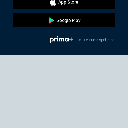
App Store
Google Play
© FTV Prima spol. s r.o.