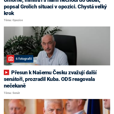
popsal Grolich situaci v opozici. Chystá velký
krok
Téma: Opozice
6 fotografií
Přesun k Našemu Česku zvažují další
senátoři, prozradil Kuba. ODS reagovala
nečekaně
Téma: Senát