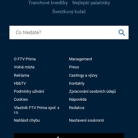
Tvarohové knedlíky
Nejlepší palačinky
Švestkový koláč
O FTV Prima
Management
Volná místa
Press
Reklama
Castingy a výzvy
HbbTV
Kontakty
Podmínky užívání
Zpracování osobních údajů
Cookies
Nápověda
Vlastník FTV Prima spol. s
Redakce
r.o.
Nahlásit chybu
Nastavení soukromí