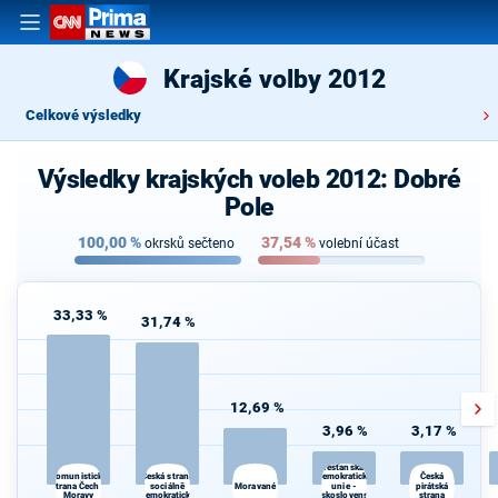
Krajské volby 2012
Celkové výsledky
Výsledky krajských voleb 2012: Dobré
Pole
100,00
%
37,54
%
okrsků sečteno
volební účast
33,33 %
31,74 %
12,69 %
3,96 %
3,17 %
Křesťanská a
Česká strana
demokratická
Komunistická
Česká
strana Čech a
sociálně
Moravané
unie -
pirátská
Moravy
demokratická
Československá
strana