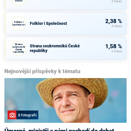
strana
3 hlasů
2,38 %
Folklor i
Folklor i Společnost
Společnost
3 hlasů
Strana
1,58 %
Strana soukromníků České
soukromníků
České
republiky
2 hlasů
republiky
Nejnovější příspěvky k tématu
8 fotografií
Úmorné, ministři s námi nechodí do debat,