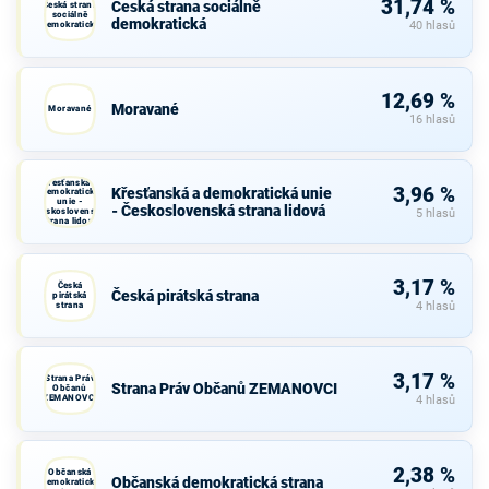
31,74 %
Česká strana sociálně
Česká strana
sociálně
demokratická
demokratická
40 hlasů
12,69 %
Moravané
Moravané
16 hlasů
Křesťanská a
3,96 %
Křesťanská a demokratická unie
demokratická
unie -
- Československá strana lidová
Československá
5 hlasů
strana lidová
3,17 %
Česká
Česká pirátská strana
pirátská
strana
4 hlasů
3,17 %
Strana Práv
Strana Práv Občanů ZEMANOVCI
Občanů
ZEMANOVCI
4 hlasů
2,38 %
Občanská
Občanská demokratická strana
demokratická