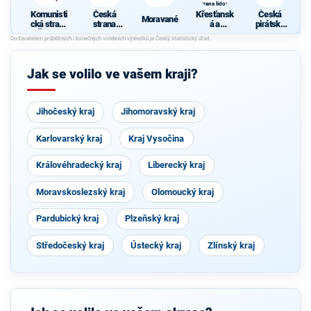
strana lidová
Komunisti
Česká
Křesťansk
Česká
Moravané
cká strana
strana
á a
pirátská
Čech a
sociálně
demokrati
strana
Moravy
demokrati
cká unie -
cká
Českoslov
enská
Jak se volilo ve vašem kraji?
strana
lidová
Jihočeský kraj
Jihomoravský kraj
Karlovarský kraj
Kraj Vysočina
Královéhradecký kraj
Liberecký kraj
Moravskoslezský kraj
Olomoucký kraj
Pardubický kraj
Plzeňský kraj
Středočeský kraj
Ústecký kraj
Zlínský kraj