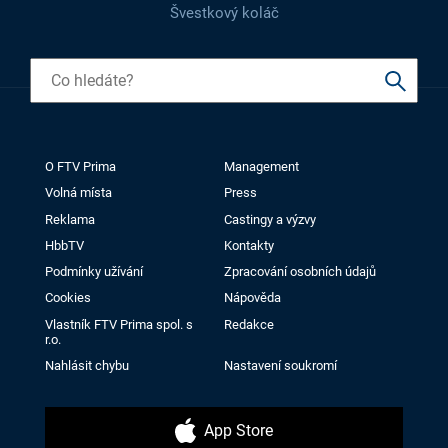
Švestkový koláč
O FTV Prima
Management
Volná místa
Press
Reklama
Castingy a výzvy
HbbTV
Kontakty
Podmínky užívání
Zpracování osobních údajů
Cookies
Nápověda
Vlastník FTV Prima spol. s
Redakce
r.o.
Nahlásit chybu
Nastavení soukromí
App Store