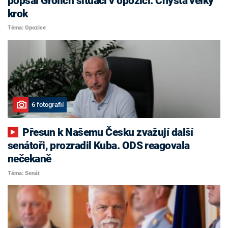
popsal Grolich situaci v opozici. Chystá velký
krok
Téma: Opozice
6 fotografií
Přesun k Našemu Česku zvažují další
senátoři, prozradil Kuba. ODS reagovala
nečekaně
Téma: Senát