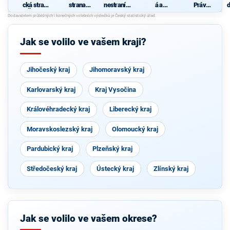
cká strana
strana
nestraníků
á a
Práv
d
Čech a
sociálně
"
demokrati
Občanů
c
Moravy
demokrati
cká unie -
ZEMANO
cká
Českoslov
VCI
enská
Jak se volilo ve vašem kraji?
strana
lidová
Jihočeský kraj
Jihomoravský kraj
Karlovarský kraj
Kraj Vysočina
Královéhradecký kraj
Liberecký kraj
Moravskoslezský kraj
Olomoucký kraj
Pardubický kraj
Plzeňský kraj
Středočeský kraj
Ústecký kraj
Zlínský kraj
Jak se volilo ve vašem okrese?