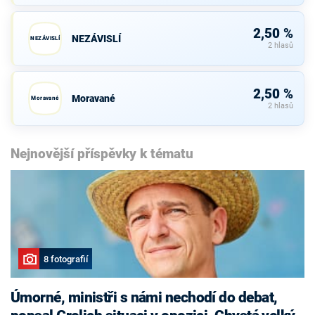
2,50 %
NEZÁVISLÍ
NEZÁVISLÍ
2 hlasů
2,50 %
Moravané
Moravané
2 hlasů
Nejnovější příspěvky k tématu
8 fotografií
Úmorné, ministři s námi nechodí do debat,