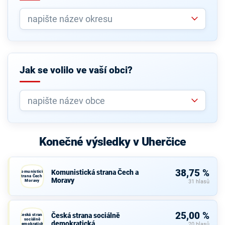
Jak se volilo ve vaší obci?
Konečné výsledky v Uherčice
38,75 %
Komunistická strana Čech a
Komunistická
strana Čech a
Moravy
Moravy
31 hlasů
25,00 %
Česká strana sociálně
Česká strana
sociálně
demokratická
demokratická
20 hlasů