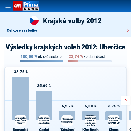
Krajské volby 2012
Celkové výsledky
Výsledky krajských voleb 2012: Uherčice
100,00
%
23,74
%
okrsků sečteno
volební účast
38,75 %
25,00 %
6,25 %
5,00 %
3,75 %
Křesťanská a
Česká strana
demokratická
Komunistická
Strana Práv
"Sdružení
strana Čech a
sociálně
unie -
Občanů
d
nestraníků"
Moravy
demokratická
Československá
ZEMANOVCI
strana lidová
Komunisti
Česká
"Sdružení
Křesťansk
Strana