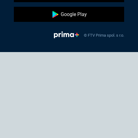
Google Play
© FTV Prima spol. s r.o.