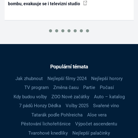
bombu, evakuuje se i televizní studio
Populární témata
Jak zhubnout
Nejlepší filmy 2024
Nejlepší horory
TV program
Změna času
Partie
Počasí
Kdy budou volby
ZOO Nové začátky
Auto – katalog
7 pádů Honzy Dědka
Volby 2025
Svařené víno
Tatarák podle Pohlreicha
Aloe vera
Pěstování lichořeřišnice
Výpočet ascendentu
Tvarohové knedlíky
Nejlepší palačinky