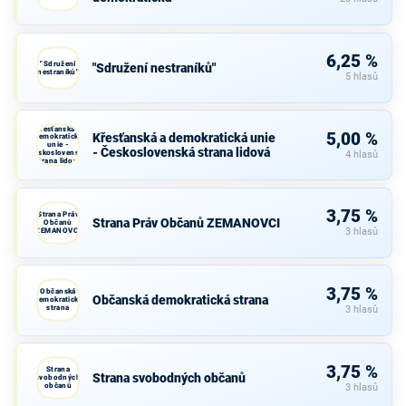
6,25 %
"Sdružení
"Sdružení nestraníků"
nestraníků"
5 hlasů
Křesťanská a
5,00 %
Křesťanská a demokratická unie
demokratická
unie -
- Československá strana lidová
Československá
4 hlasů
strana lidová
3,75 %
Strana Práv
Strana Práv Občanů ZEMANOVCI
Občanů
ZEMANOVCI
3 hlasů
3,75 %
Občanská
Občanská demokratická strana
demokratická
strana
3 hlasů
3,75 %
Strana
Strana svobodných občanů
svobodných
občanů
3 hlasů