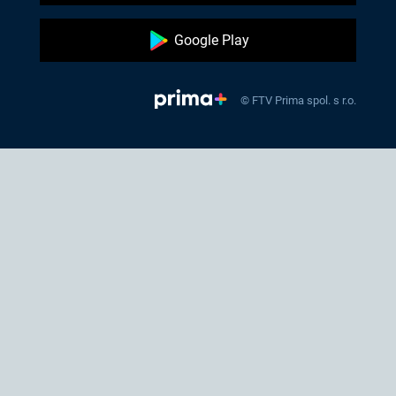
Google Play
© FTV Prima spol. s r.o.