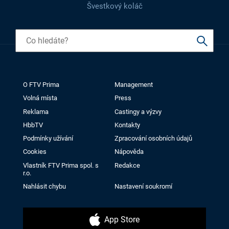
Švestkový koláč
O FTV Prima
Management
Volná místa
Press
Reklama
Castingy a výzvy
HbbTV
Kontakty
Podmínky užívání
Zpracování osobních údajů
Cookies
Nápověda
Vlastník FTV Prima spol. s
Redakce
r.o.
Nahlásit chybu
Nastavení soukromí
App Store