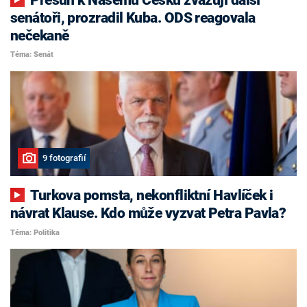
senátoři, prozradil Kuba. ODS reagovala
nečekaně
Téma: Senát
9 fotografií
Turkova pomsta, nekonfliktní Havlíček i
návrat Klause. Kdo může vyzvat Petra Pavla?
Téma: Politika