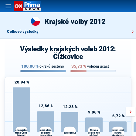
Krajské volby 2012
Celkové výsledky
Výsledky krajských voleb 2012:
Čížkovice
100,00
%
35,73
%
okrsků sečteno
volební účast
28,94 %
12,86 %
12,28 %
9,06 %
6,72 %
Česká strana
Strana
Komunistická
Komunistická
strana Čech a
sociálně
Severočeši.cz
svobodných
strana
d
Moravy
demokratická
občanů
Československa