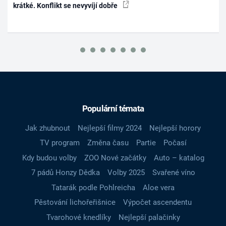
krátké. Konflikt se nevyvíjí dobře
Populární témata
Jak zhubnout
Nejlepší filmy 2024
Nejlepší horory
TV program
Změna času
Partie
Počasí
Kdy budou volby
ZOO Nové začátky
Auto – katalog
7 pádů Honzy Dědka
Volby 2025
Svařené víno
Tatarák podle Pohlreicha
Aloe vera
Pěstování lichořeřišnice
Výpočet ascendentu
Tvarohové knedlíky
Nejlepší palačinky