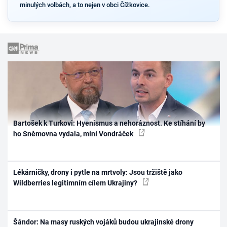
minulých volbách, a to nejen v obci Čížkovice.
Bartošek k Turkovi: Hyenismus a nehoráznost. Ke stíhání by
ho Sněmovna vydala, míní Vondráček
Lékárničky, drony i pytle na mrtvoly: Jsou tržiště jako
Wildberries legitimním cílem Ukrajiny?
Šándor: Na masy ruských vojáků budou ukrajinské drony