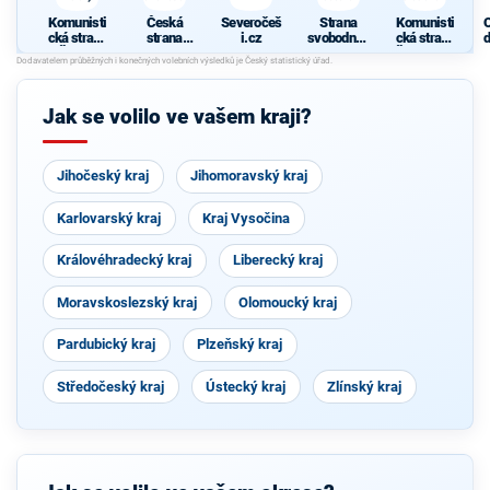
Komunisti
Česká
Severočeš
Strana
Komunisti
cká strana
strana
i.cz
svobodnýc
cká strana
d
Čech a
sociálně
h občanů
Českoslov
c
Moravy
demokrati
enska
cká
Jak se volilo ve vašem kraji?
Jihočeský kraj
Jihomoravský kraj
Karlovarský kraj
Kraj Vysočina
Královéhradecký kraj
Liberecký kraj
Moravskoslezský kraj
Olomoucký kraj
Pardubický kraj
Plzeňský kraj
Středočeský kraj
Ústecký kraj
Zlínský kraj