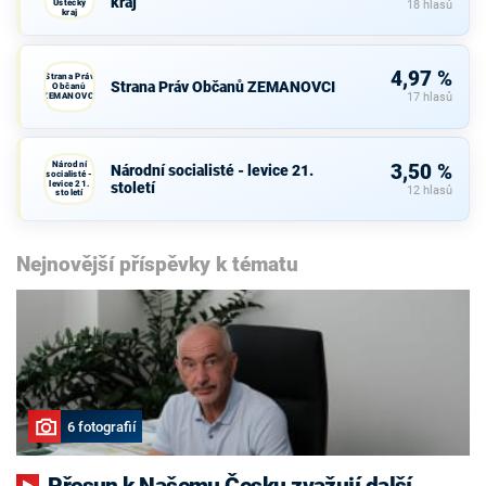
kraj
Ústecký
18 hlasů
kraj
4,97 %
Strana Práv
Strana Práv Občanů ZEMANOVCI
Občanů
ZEMANOVCI
17 hlasů
Národní
3,50 %
Národní socialisté - levice 21.
socialisté -
levice 21.
století
12 hlasů
století
Nejnovější příspěvky k tématu
6 fotografií
Přesun k Našemu Česku zvažují další