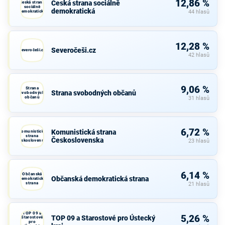
12,86 %
Česká strana sociálně
Česká strana
sociálně
demokratická
demokratická
44 hlasů
12,28 %
Severočeši.cz
Severočeši.cz
42 hlasů
9,06 %
Strana
Strana svobodných občanů
svobodných
občanů
31 hlasů
6,72 %
Komunistická strana
Komunistická
strana
Československa
Československa
23 hlasů
6,14 %
Občanská
Občanská demokratická strana
demokratická
strana
21 hlasů
TOP 09 a
5,26 %
TOP 09 a Starostové pro Ústecký
Starostové
pro