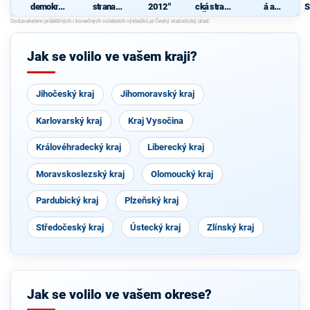
demokrati
strana
2012"
cká strana
á a
S
cká strana
sociálně
Čech a
demokrati
demokrati
Moravy
cká unie -
J
cká
Českoslov
enská
Jak se volilo ve vašem kraji?
strana
lidová
Jihočeský kraj
Jihomoravský kraj
Karlovarský kraj
Kraj Vysočina
Královéhradecký kraj
Liberecký kraj
Moravskoslezský kraj
Olomoucký kraj
Pardubický kraj
Plzeňský kraj
Středočeský kraj
Ústecký kraj
Zlínský kraj
Jak se volilo ve vašem okrese?