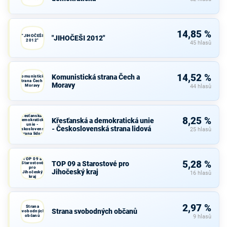
14,85 %
"JIHOČEŠI
"JIHOČEŠI 2012"
2012"
45 hlasů
14,52 %
Komunistická strana Čech a
Komunistická
strana Čech a
Moravy
Moravy
44 hlasů
Křesťanská a
8,25 %
Křesťanská a demokratická unie
demokratická
unie -
- Československá strana lidová
Československá
25 hlasů
strana lidová
TOP 09 a
5,28 %
TOP 09 a Starostové pro
Starostové
pro
Jihočeský kraj
Jihočeský
16 hlasů
kraj
2,97 %
Strana
Strana svobodných občanů
svobodných
občanů
9 hlasů