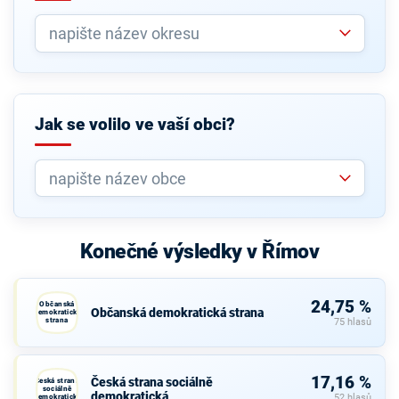
Jak se volilo ve vaší obci?
Konečné výsledky v Římov
24,75 %
Občanská
Občanská demokratická strana
demokratická
strana
75 hlasů
17,16 %
Česká strana sociálně
Česká strana
sociálně
demokratická
demokratická
52 hlasů