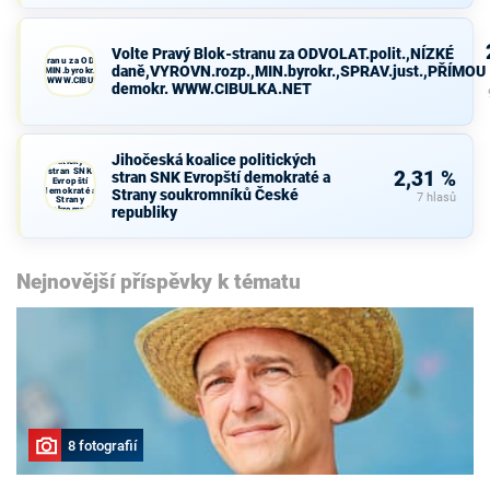
Volte Pravý Blok-stranu za ODVOLAT.polit.,NÍZKÉ
avý Blok-stranu za ODVOLAT.polit.,NÍZKÉ
daně,VYROVN.rozp.,MIN.byrokr.,SPRAV.just.,PŘÍMOU
VN.rozp.,MIN.byrokr.,SPRAV.just.,PŘÍMOU
demokr. WWW.CIBULKA.NET
demokr. WWW.CIBULKA.NET
Jihočeská
koalice
Jihočeská koalice politických
politických
stran SNK
2,31 %
stran SNK Evropští demokraté a
Evropští
demokraté a
Strany soukromníků České
7 hlasů
Strany
republiky
soukromníků
České
republiky
Nejnovější příspěvky k tématu
8 fotografií