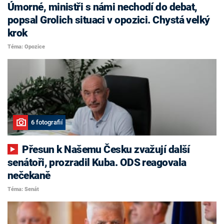
Úmorné, ministři s námi nechodí do debat,
popsal Grolich situaci v opozici. Chystá velký
krok
Téma: Opozice
6 fotografií
Přesun k Našemu Česku zvažují další
senátoři, prozradil Kuba. ODS reagovala
nečekaně
Téma: Senát