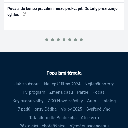
Počasí do konce prázdnin může překvapit. Detaily prozrazuje
výhled
Populární témata
Jak zhubnout
Nejlepší filmy 2024
Nejlepší horory
TV program
Změna času
Partie
Počasí
Kdy budou volby
ZOO Nové začátky
Auto – katalog
7 pádů Honzy Dědka
Volby 2025
Svařené víno
Tatarák podle Pohlreicha
Aloe vera
Pěstování lichořeřišnice
Výpočet ascendentu