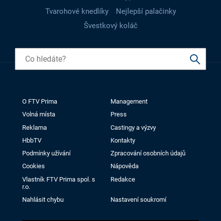
Tvarohové knedlíky
Nejlepší palačinky
Švestkový koláč
O FTV Prima
Management
Volná místa
Press
Reklama
Castingy a výzvy
HbbTV
Kontakty
Podmínky užívání
Zpracování osobních údajů
Cookies
Nápověda
Vlastník FTV Prima spol. s
Redakce
r.o.
Nahlásit chybu
Nastavení soukromí