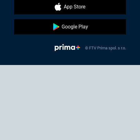
App Store
Google Play
© FTV Prima spol. s r.o.