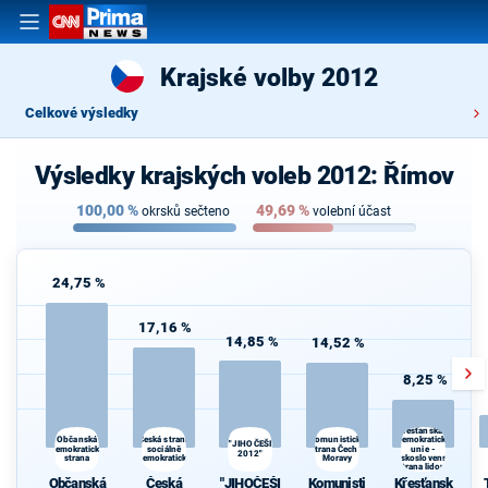
Krajské volby 2012
Celkové výsledky
Výsledky krajských voleb 2012: Římov
100,00
%
49,69
%
okrsků sečteno
volební účast
24,75 %
17,16 %
14,85 %
14,52 %
8,25 %
Křesťanská a
Česká strana
Komunistická
Občanská
demokratická
"JIHOČEŠI
demokratická
sociálně
strana Čech a
unie -
2012"
strana
demokratická
Moravy
Československá
strana lidová
Občanská
Česká
"JIHOČEŠI
Komunisti
Křesťansk