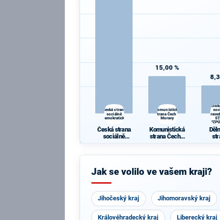
15,00 %
8,
Dělnick
Česká strana
Komunistická
soc
sociálně
strana Čech a
spraved
demokratická
Moravy
S
NEPŘIZP
Česká strana
Komunistická
Děl
sociálně
strana Čech a
st
demokratická
Moravy
soc
sprave
- 
NEPŘ
Jak se volilo ve vašem kraji?
BI
Jihočeský kraj
Jihomoravský kraj
Královéhradecký kraj
Liberecký kraj