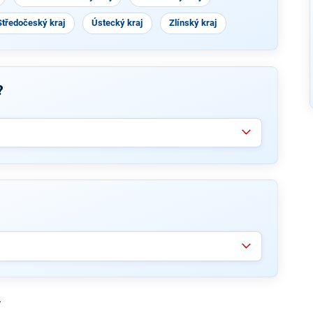
Středočeský kraj
Ústecký kraj
Zlínský kraj
?
y