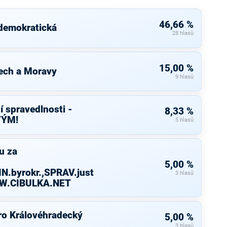
46,66 %
 demokratická
28 hlasů
15,00 %
ech a Moravy
9 hlasů
í spravedlnosti -
8,33 %
VÝM!
5 hlasů
u za
5,00 %
N.byrokr.,SPRAV.just
3 hlasů
WW.CIBULKA.NET
ro Královéhradecký
5,00 %
3 hlasů