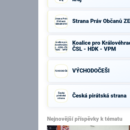
kraj
Strana Práv
Strana Práv Občanů 
Občanů
ZEMANOVCI
Koalice pro Královéhra
Koalice pro
Královéhradecký
kraj - KDU-ČSL -
ČSL - HDK - VPM
HDK - VPM
VÝCHODOČEŠI
VÝCHODOČEŠI
Česká
Česká pirátská strana
pirátská
strana
Nejnovější příspěvky k tématu