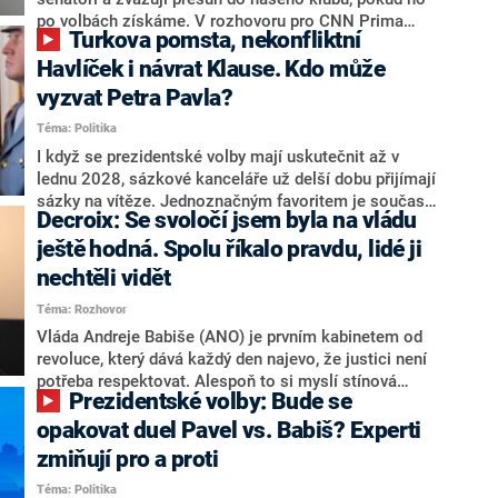
svoje témata,“ odpověděl Grolich na dotaz CNN Prima
po volbách získáme. V rozhovoru pro CNN Prima
Turkova pomsta, nekonfliktní
NEWS.
NEWS to řekl zakladatel hnutí a jihočeský hejtman
Martin Kuba. Konkrétní nebyl, ale získat by takto mohl
Havlíček i návrat Klause. Kdo může
například senátora Zdeňka Hrabu, který je dnes
vyzvat Petra Pavla?
součástí klubu ODS a TOP 09. Hraba to na dotaz
Téma: Politika
redakce nevyloučil. Předseda klubu senátorů ODS
Zdeněk Nytra redakci řekl, že počítá s odchodem
I když se prezidentské volby mají uskutečnit až v
některých senátorů z klubu a že Naše Česko není
lednu 2028, sázkové kanceláře už delší dobu přijímají
nepřítel, ale soupeř.
sázky na vítěze. Jednoznačným favoritem je současná
Decroix: Se svoločí jsem byla na vládu
hlava státu Petr Pavel. Daleko za ním pak bookmakeři
zmiňují dva výrazné politiky ANO, tedy premiéra
ještě hodná. Spolu říkalo pravdu, lidé ji
Andreje Babiše a ministra průmyslu Karla Havlíčka.
nechtěli vidět
Oblíbeným tipem samotných sázkařů je poslanec za
Téma: Rozhovor
Motoristy Filip Turek. Politolog Jan Kubáček nicméně
o případné kandidatuře kohokoliv ze zmíněné trojice
Vláda Andreje Babiše (ANO) je prvním kabinetem od
značně pochybuje. Podle něj současná koalice dosud
revoluce, který dává každý den najevo, že justici není
nemá osobu, která by Pavlovi mohla konkurovat.
potřeba respektovat. Alespoň to si myslí stínová
Prezidentské volby: Bude se
ministryně spravedlnosti ODS Eva Decroix. V
rozhovoru pro CNN Prima NEWS si nebrala servítky
opakovat duel Pavel vs. Babiš? Experti
ohledně politického výkonu svého nástupce Jeronýma
zmiňují pro a proti
Tejce (za ANO) či vládní zmocněnkyně pro lidská
Téma: Politika
práva Taťány Malé (ANO). Označením „svoloč“ na