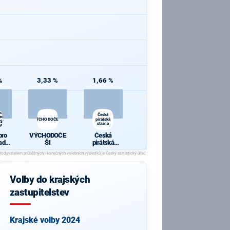
%
3,33 %
1,66 %
ro
Česká
ecký
VÝCHODOČEŠI
pirátská
SL -
strana
PM
pro
VÝCHODOČE
Česká
adec
ŠI
pirátská
 KDU-
strana
K -
Volby do krajských
zastupitelstev
Krajské volby 2024