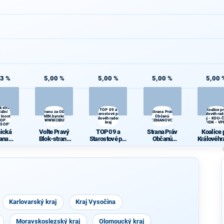
33 %
5,00 %
5,00 %
5,00 %
5,00 
á strana
TOP 09 a
Koalice p
iální
Volte Pravý Blok-stranu za ODVOLAT.polit.,NÍZKÉ
Strana Práv
Starostové pro
Královéhrad
lnosti -
daně,VYROVN.rozp.,MIN.byrokr.,SPRAV.just.,PŘÍMOU
Občanů
Královéhradecký
kraj - KDU-Č
TOP
demokr. WWW.CIBULKA.NET
ZEMANOVCI
kraj
HDK - V
ŮSOBIVÝM!
nická
Volte Pravý
TOP 09 a
Strana Práv
Koalice 
rana
Blok-stranu
Starostové pro
Občanů
Královéhr
iální
za
Královéhradec
ZEMANOVCI
ký kraj -
dlnosti
ODVOLAT.poli
ký kraj
ČSL - HD
STOP
t.,NÍZKÉ
VPM
IZPŮSO
daně,VYROV
VÝM!
N.rozp.,MIN.b
yrokr.,SPRAV.
just.,PŘÍMOU
demokr.
Karlovarský kraj
WWW.CIBULK
Kraj Vysočina
A.NET
Moravskoslezský kraj
Olomoucký kraj