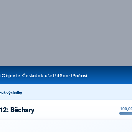
í
Objevte Česko
Jak ušetřit
Sport
Počasí
ové výsledky
012: Běchary
100,0