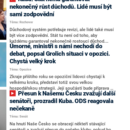
nekonečný růst důchodů. Lidé musí být
sami zodpovědní
Téma: Rozhovor
Důchodový systém potřebuje revizi, ale lidé také musí
být více zodpovědní. Stát tu není od toho, aby
každému garantoval nekonečně rostoucí důchod.
Úmorné, ministři s námi nechodí do
Chybí tu nový systém a my ho představíme,řekl
hejtman Jihočeského kraje a předseda hnutí Naše
debat, popsal Grolich situaci v opozici.
Česko Martin Kuba v rozhovoru pro CNN Prima NEWS.
Chystá velký krok
V čele státu pak podle něj nemůže být člověk, který by
Téma: Opozice
střetem zájmů omezoval čerpání financí a rozvoj,
dodal. Řešení u Andreje Babiše ale hodnotit nechtěl.
Zkraje příštího roku se opoziční lidovci chystají k
velkému kroku, představí totiž svou velkou
hospodářskou strategii. Její součástí bude příprava na
Přesun k Našemu Česku zvažují další
stárnutí populace, řekl ve středu na setkání s novináři
nový předseda lidovců Jan Grolich. Ten zároveň v
senátoři, prozradil Kuba. ODS reagovala
senátních volbách kandiduje ve Vyškově. Popsal i
nečekaně
aktivitu opozice, o níž vládní strany nebo političtí
Téma: Senát
komentátoři mluví jako o slabé a v defenzivě. „Je to
úmorná práce upozorňovat na chyby vlády. Ministři s
Na hnutí Naše Česko se obracejí někteří stávající
námi navíc nechodí do debat. Chceme ale ukazovat
senátoři a zvažují přesun do našeho klubu, pokud ho