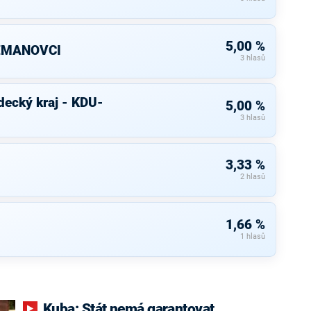
5,00 %
ZEMANOVCI
3 hlasů
decký kraj - KDU-
5,00 %
3 hlasů
3,33 %
2 hlasů
1,66 %
1 hlasů
Kuba: Stát nemá garantovat