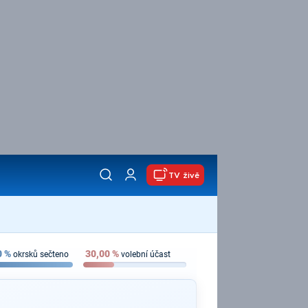
TV živě
0
%
30,00
%
okrsků sečteno
volební účast