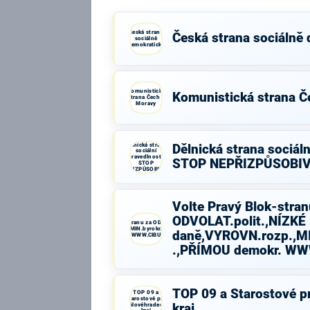
Česká strana
Česká strana sociálně
sociálně
demokratická
Komunistická
Komunistická strana Č
strana Čech a
Moravy
Dělnická strana
Dělnická strana sociáln
sociální
spravedlnosti -
STOP NEPŘIZPŮSOBI
STOP
NEPŘIZPŮSOBIVÝM!
Volte Pravý Blok-stran
ODVOLAT.polit.,NÍZKÉ
Volte Pravý Blok-stranu za ODVOLAT.polit.,NÍZKÉ
daně,VYROVN.rozp.,MIN.byrokr.,SPRAV.just.,PŘÍMOU
daně,VYROVN.rozp.,MI
demokr. WWW.CIBULKA.NET
.,PŘÍMOU demokr. W
TOP 09 a Starostové p
TOP 09 a
Starostové pro
Královéhradecký
kraj