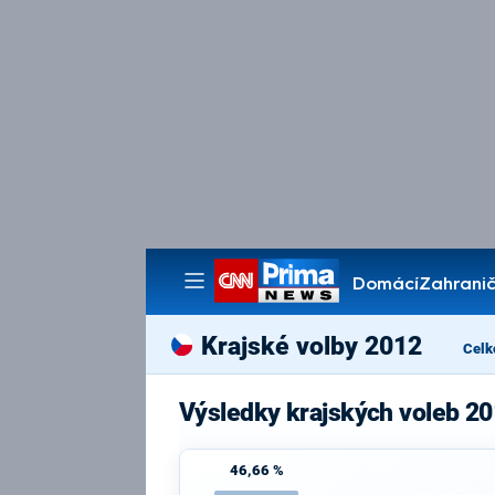
Domácí
Zahranič
Pořady
Krajské volby 2012
Celk
Výsledky krajských voleb 2
46,66 %