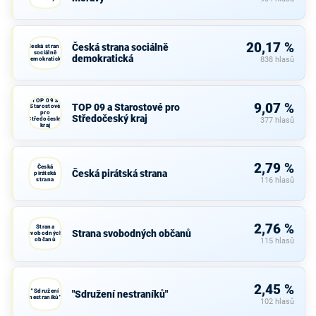
20,17 %
Česká strana sociálně
Česká strana
sociálně
demokratická
demokratická
838 hlasů
TOP 09 a
9,07 %
TOP 09 a Starostové pro
Starostové
pro
Středočeský kraj
Středočeský
377 hlasů
kraj
2,79 %
Česká
Česká pirátská strana
pirátská
strana
116 hlasů
2,76 %
Strana
Strana svobodných občanů
svobodných
občanů
115 hlasů
2,45 %
"Sdružení
"Sdružení nestraníků"
nestraníků"
102 hlasů