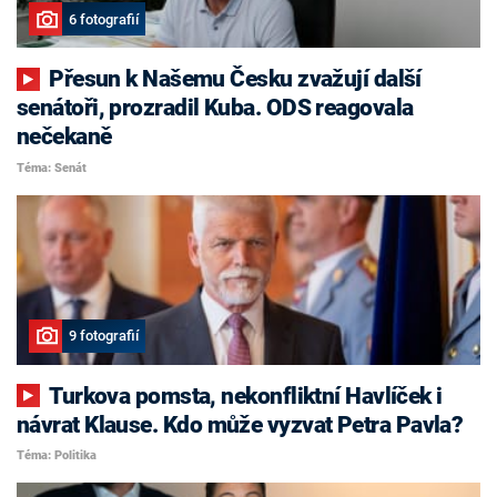
6 fotografií
Přesun k Našemu Česku zvažují další
senátoři, prozradil Kuba. ODS reagovala
nečekaně
Téma: Senát
9 fotografií
Turkova pomsta, nekonfliktní Havlíček i
návrat Klause. Kdo může vyzvat Petra Pavla?
Téma: Politika