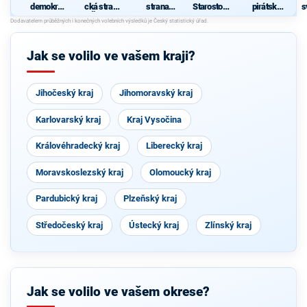
demokrati
cká strana
strana
Starostové
pirátská
s
cká strana
Čech a
sociálně
pro
strana
Moravy
demokrati
Středočes
cká
ký kraj
Jak se volilo ve vašem kraji?
Jihočeský kraj
Jihomoravský kraj
Karlovarský kraj
Kraj Vysočina
Královéhradecký kraj
Liberecký kraj
Moravskoslezský kraj
Olomoucký kraj
Pardubický kraj
Plzeňský kraj
Středočeský kraj
Ústecký kraj
Zlínský kraj
Jak se volilo ve vašem okrese?