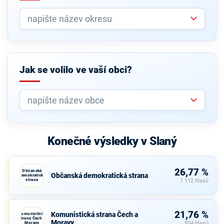
Jak se volilo ve vaší obci?
Konečné výsledky v Slaný
26,77 %
Občanská
Občanská demokratická strana
demokratická
strana
1 112 hlasů
21,76 %
Komunistická strana Čech a
Komunistická
strana Čech a
Moravy
Moravy
904 hlasů