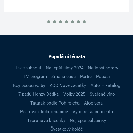
Populární témata
Jak zhubnout
Nejlepší filmy 2024
Nejlepší horory
TV program
Změna času
Partie
Počasí
Kdy budou volby
ZOO Nové začátky
Auto – katalog
7 pádů Honzy Dědka
Volby 2025
Svařené víno
Tatarák podle Pohlreicha
Aloe vera
Pěstování lichořeřišnice
Výpočet ascendentu
Tvarohové knedlíky
Nejlepší palačinky
Švestkový koláč