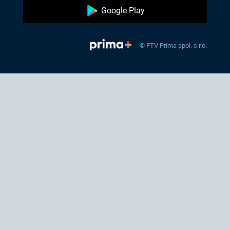
Google Play
© FTV Prima spol. s r.o.