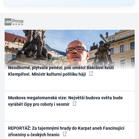
Neodborné, plýtváte penězi, píší umělci Babišovi kvůli
Klempířovi. Ministr kulturní politiku hájí
Muskova megalomanská vize: Největší budova světa bude
vyrábět čipy pro roboty i vesmír
REPORTÁŽ: Za tajemnými hrady do Karpat aneb Fascinující
zříceniny u českých hranic