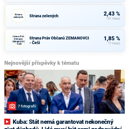
2,43 %
Strana
Strana zelených
zelených
101 hlasů
Strana Práv
1,85 %
Strana Práv Občanů ZEMANOVCI
Občanů
ZEMANOVCI
- Češi
77 hlasů
- Češi
Nejnovější příspěvky k tématu
7 fotografií
Kuba: Stát nemá garantovat nekonečný