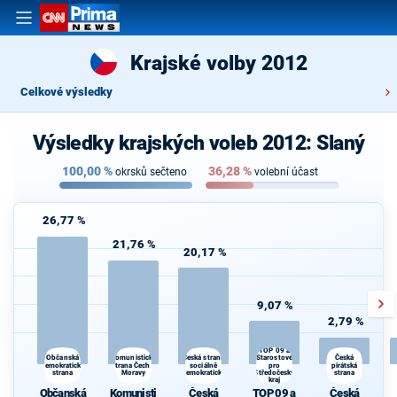
Krajské volby 2012
Celkové výsledky
Výsledky krajských voleb 2012: Slaný
100,00
%
36,28
%
okrsků sečteno
volební účast
26,77 %
21,76 %
20,17 %
9,07 %
2,79 %
TOP 09 a
Komunistická
Starostové
Občanská
Česká strana
Česká
demokratická
strana Čech a
sociálně
pro
pirátská
strana
Moravy
demokratická
Středočeský
strana
kraj
Občanská
Komunisti
Česká
TOP 09 a
Česká