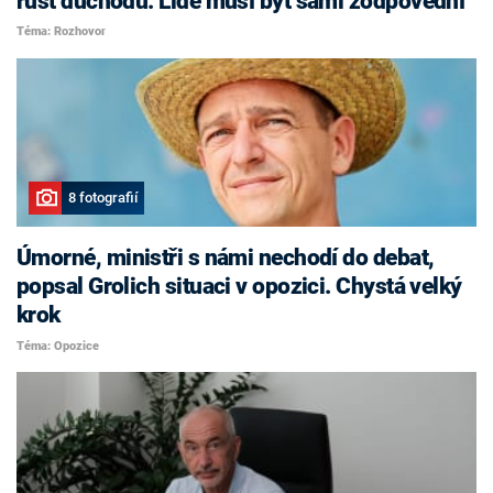
růst důchodů. Lidé musí být sami zodpovědní
Téma: Rozhovor
8 fotografií
Úmorné, ministři s námi nechodí do debat,
popsal Grolich situaci v opozici. Chystá velký
krok
Téma: Opozice