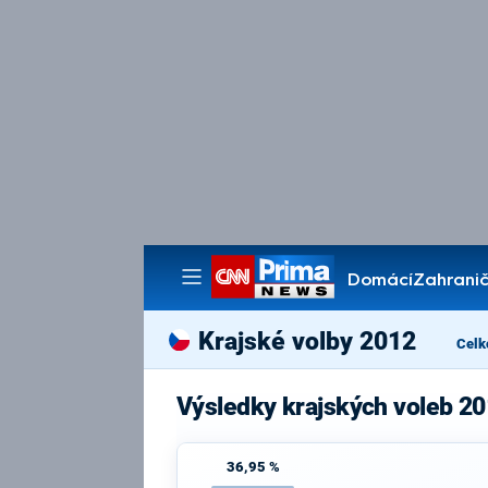
Domácí
Zahranič
Pořady
Krajské volby 2012
Celk
Výsledky krajských voleb 20
36,95 %