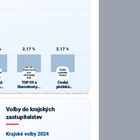
%
2,17 %
2,17 %
rana
TOP 09 a
Starostové
Česká
ti -
pro
pirátská
Jihočeský
strana
IVÝM!
kraj
ká
TOP 09 a
Česká
a
Starostové pro
pirátská
ní
Jihočeský
strana
osti
kraj
P
ŮSO
Volby do krajských
!
zastupitelstev
Krajské volby 2024