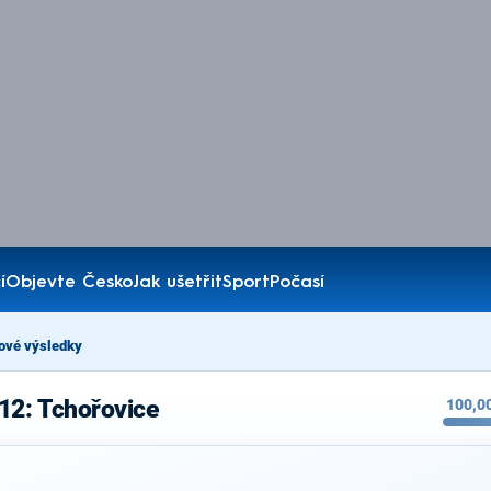
í
Objevte Česko
Jak ušetřit
Sport
Počasí
ové výsledky
12: Tchořovice
100,0