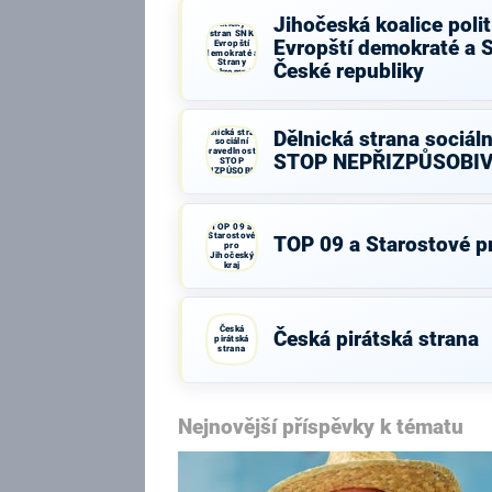
Jihočeská
koalice
Jihočeská koalice poli
politických
stran SNK
Evropští demokraté a 
Evropští
demokraté a
Strany
České republiky
soukromníků
České
republiky
Dělnická strana
Dělnická strana sociáln
sociální
spravedlnosti -
STOP NEPŘIZPŮSOBI
STOP
NEPŘIZPŮSOBIVÝM!
TOP 09 a
Starostové
TOP 09 a Starostové pr
pro
Jihočeský
kraj
Česká
Česká pirátská strana
pirátská
strana
Nejnovější příspěvky k tématu