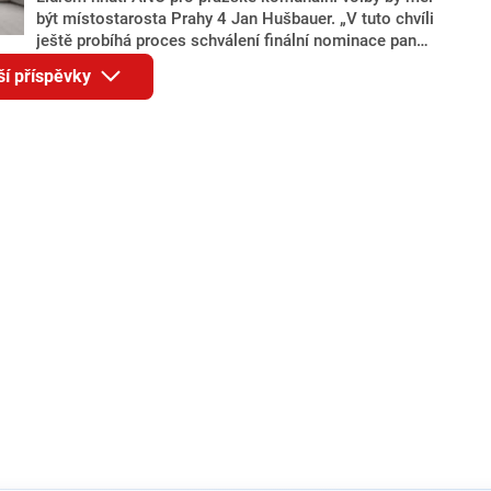
být místostarosta Prahy 4 Jan Hušbauer. „V tuto chvíli
ještě probíhá proces schválení finální nominace pana
Jana Hušbauera Výborem hnutí ANO,“ uvedl pro
ší příspěvky
redakci místopředseda pražského ANO Martin
Benkovič. O Hušbauerovi se spekulovalo jako o
náhradníkovi v čele pražské kandidátky poté, co
rezignoval po sérii nejasností v majetkových
přiznáních a pořizování bytů Ondřej Prokop. Zároveň
ale stále není jasné, kdo bude za ANO kandidovat ve
dvou ze tří pražských obvodů do horní komory
parlamentu. ANO má v Praze dlouhodobě horší
výsledky než ve zbytku republiky.