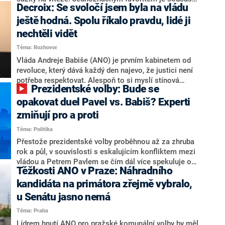
Decroix: Se svoločí jsem byla na vládu
hlava státu Petr Pavel. Daleko za ním pak bookmakeři
zmiňují dva výrazné politiky ANO, tedy premiéra
ještě hodná. Spolu říkalo pravdu, lidé ji
Andreje Babiše a ministra průmyslu Karla Havlíčka.
nechtěli vidět
Oblíbeným tipem samotných sázkařů je poslanec za
Téma: Rozhovor
Motoristy Filip Turek. Politolog Jan Kubáček nicméně
o případné kandidatuře kohokoliv ze zmíněné trojice
Vláda Andreje Babiše (ANO) je prvním kabinetem od
značně pochybuje. Podle něj současná koalice dosud
revoluce, který dává každý den najevo, že justici není
nemá osobu, která by Pavlovi mohla konkurovat.
potřeba respektovat. Alespoň to si myslí stínová
Prezidentské volby: Bude se
ministryně spravedlnosti ODS Eva Decroix. V
rozhovoru pro CNN Prima NEWS si nebrala servítky
opakovat duel Pavel vs. Babiš? Experti
ohledně politického výkonu svého nástupce Jeronýma
zmiňují pro a proti
Tejce (za ANO) či vládní zmocněnkyně pro lidská
Téma: Politika
práva Taťány Malé (ANO). Označením „svoloč“ na
adresu vlády prý byla ještě hodná. Decroix se také
Přestože prezidentské volby proběhnou až za zhruba
vrátila k volební porážce koalice Spolu či promluvila o
rok a půl, v souvislosti s eskalujícím konfliktem mezi
hnutí Naše Česko Martina Kuby.
vládou a Petrem Pavlem se čím dál více spekuluje o
Těžkosti ANO v Praze: Náhradního
tom, koho by do bitvy o Hrad mohla vyslat současná
koalice. Někteří političtí komentátoři znovu vytahují
kandidáta na primátora zřejmě vybralo,
jméno premiéra Andreje Babiše (ANO). Jak moc je
u Senátu jasno nemá
pravděpodobné, že se v prezidentských volbách 2028
Téma: Praha
bude znovu opakovat souboj z roku 2023?
Lídrem hnutí ANO pro pražské komunální volby by měl