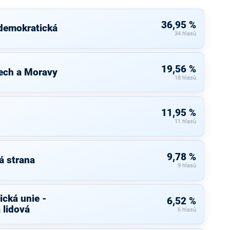
36,95 %
 demokratická
34 hlasů
19,56 %
ech a Moravy
18 hlasů
11,95 %
11 hlasů
9,78 %
á strana
9 hlasů
cká unie -
6,52 %
 lidová
6 hlasů