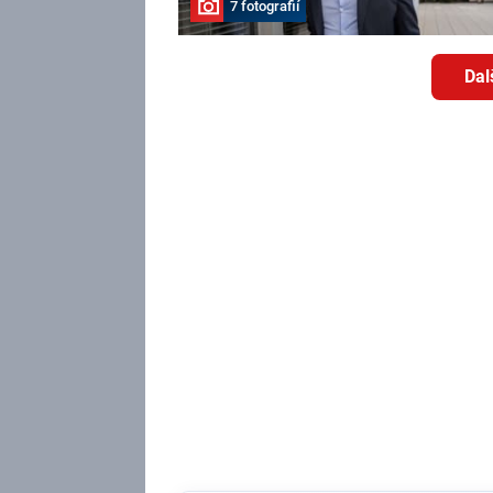
7 fotografií
Dal