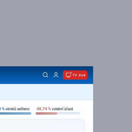
TV živě
0
%
48,74
%
okrsků sečteno
volební účast