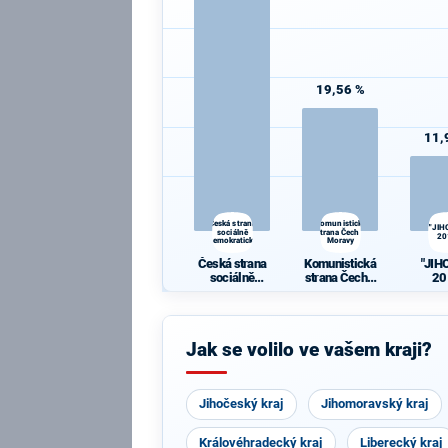
19,56 %
11,
Česká strana
Komunistická
"JIH
sociálně
strana Čech a
20
demokratická
Moravy
Česká strana
Komunistická
"JIH
sociálně
strana Čech a
20
demokratická
Moravy
Jak se volilo ve vašem kraji?
Jihočeský kraj
Jihomoravský kraj
Královéhradecký kraj
Liberecký kraj