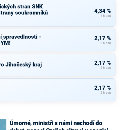
tických stran SNK
4,34 %
Strany soukromníků
4 hlasů
í spravedlnosti -
2,17 %
VÝM!
2 hlasů
2,17 %
o Jihočeský kraj
2 hlasů
2,17 %
2 hlasů
Úmorné, ministři s námi nechodí do