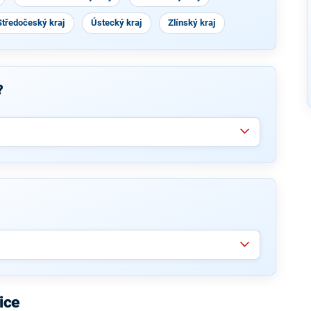
Středočeský kraj
Ústecký kraj
Zlínský kraj
?
ice