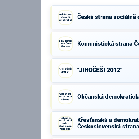
Česká strana
Česká strana sociálně
sociálně
demokratická
Komunistická
Komunistická strana Č
strana Čech a
Moravy
"JIHOČEŠI 2012"
"JIHOČEŠI
2012"
Občanská
Občanská demokratick
demokratická
strana
Křesťanská a
Křesťanská a demokrati
demokratická
unie -
Československá strana
Československá
strana lidová