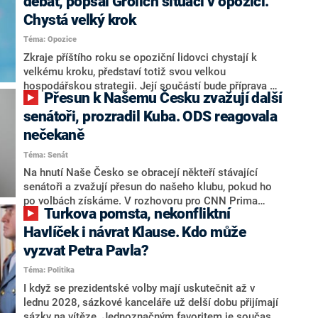
debat, popsal Grolich situaci v opozici.
Chystá velký krok
Téma: Opozice
Zkraje příštího roku se opoziční lidovci chystají k
velkému kroku, představí totiž svou velkou
hospodářskou strategii. Její součástí bude příprava na
Přesun k Našemu Česku zvažují další
stárnutí populace, řekl ve středu na setkání s novináři
nový předseda lidovců Jan Grolich. Ten zároveň v
senátoři, prozradil Kuba. ODS reagovala
senátních volbách kandiduje ve Vyškově. Popsal i
nečekaně
aktivitu opozice, o níž vládní strany nebo političtí
Téma: Senát
komentátoři mluví jako o slabé a v defenzivě. „Je to
úmorná práce upozorňovat na chyby vlády. Ministři s
Na hnutí Naše Česko se obracejí někteří stávající
námi navíc nechodí do debat. Chceme ale ukazovat
senátoři a zvažují přesun do našeho klubu, pokud ho
svoje témata,“ odpověděl Grolich na dotaz CNN Prima
po volbách získáme. V rozhovoru pro CNN Prima
Turkova pomsta, nekonfliktní
NEWS.
NEWS to řekl zakladatel hnutí a jihočeský hejtman
Martin Kuba. Konkrétní nebyl, ale získat by takto mohl
Havlíček i návrat Klause. Kdo může
například senátora Zdeňka Hrabu, který je dnes
vyzvat Petra Pavla?
součástí klubu ODS a TOP 09. Hraba to na dotaz
Téma: Politika
redakce nevyloučil. Předseda klubu senátorů ODS
Zdeněk Nytra redakci řekl, že počítá s odchodem
I když se prezidentské volby mají uskutečnit až v
některých senátorů z klubu a že Naše Česko není
lednu 2028, sázkové kanceláře už delší dobu přijímají
nepřítel, ale soupeř.
sázky na vítěze. Jednoznačným favoritem je současná