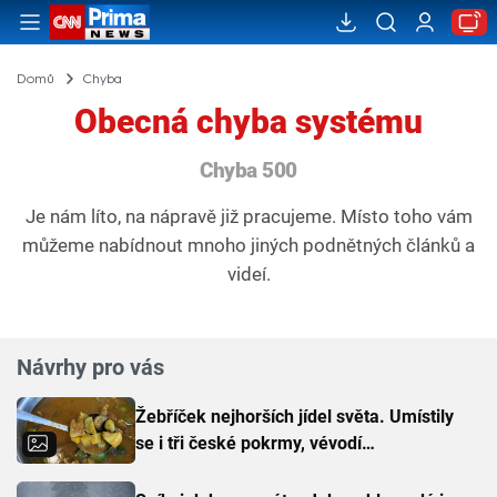
Domů
Chyba
Obecná chyba systému
Chyba 500
Je nám líto, na nápravě již pracujeme. Místo toho vám
můžeme nabídnout mnoho jiných podnětných článků a
videí.
Návrhy pro vás
Žebříček nejhorších jídel světa. Umístily
se i tři české pokrmy, vévodí
skandinávská kuchyně