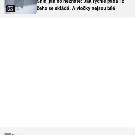
Sníh, jak ho neznáte: Jak rychle padá i z
čeho se skládá. A vločky nejsou bílé