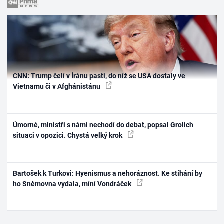
CNN: Trump čelí v Íránu pasti, do níž se USA dostaly ve
Vietnamu či v Afghánistánu
Úmorné, ministři s námi nechodí do debat, popsal Grolich
situaci v opozici. Chystá velký krok
Bartošek k Turkovi: Hyenismus a nehoráznost. Ke stíhání by
ho Sněmovna vydala, míní Vondráček