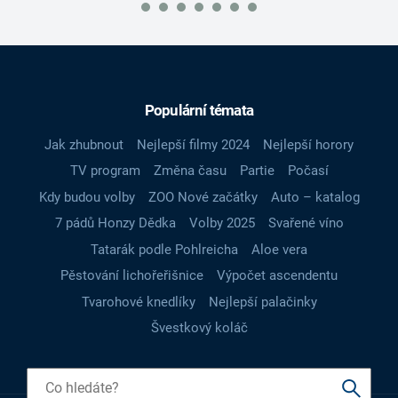
Populární témata
Jak zhubnout
Nejlepší filmy 2024
Nejlepší horory
TV program
Změna času
Partie
Počasí
Kdy budou volby
ZOO Nové začátky
Auto – katalog
7 pádů Honzy Dědka
Volby 2025
Svařené víno
Tatarák podle Pohlreicha
Aloe vera
Pěstování lichořeřišnice
Výpočet ascendentu
Tvarohové knedlíky
Nejlepší palačinky
Švestkový koláč