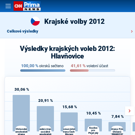
Krajské volby 2012
Celkové výsledky
Výsledky krajských voleb 2012:
Hlavňovice
100,00
%
41,61
%
okrsků sečteno
volební účast
30,06 %
20,91 %
15,68 %
10,45 %
7,84 %
Koalice
Česká strana
Občanská
Komunistická
Strana Práv
pro
demokratická
sociálně
strana Čech a
Občanů
Plzeňský
strana
demokratická
Moravy
ZEMANOVCI