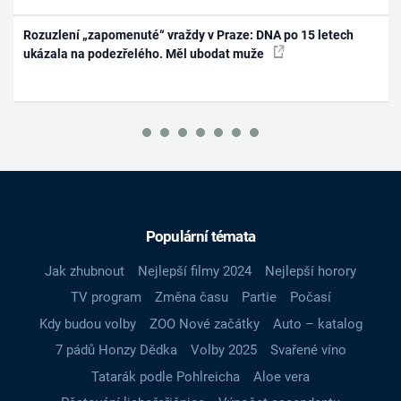
Rozuzlení „zapomenuté“ vraždy v Praze: DNA po 15 letech
ukázala na podezřelého. Měl ubodat muže
Populární témata
Jak zhubnout
Nejlepší filmy 2024
Nejlepší horory
TV program
Změna času
Partie
Počasí
Kdy budou volby
ZOO Nové začátky
Auto – katalog
7 pádů Honzy Dědka
Volby 2025
Svařené víno
Tatarák podle Pohlreicha
Aloe vera