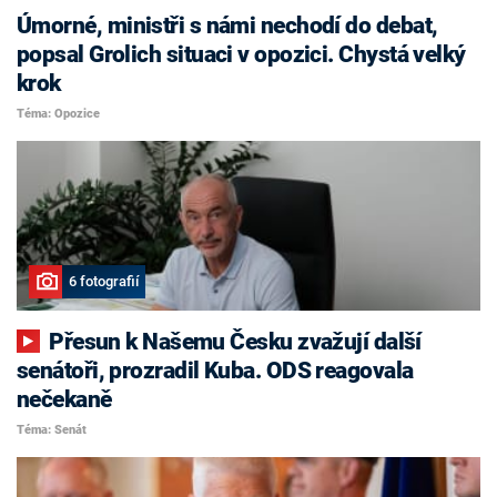
Úmorné, ministři s námi nechodí do debat,
popsal Grolich situaci v opozici. Chystá velký
krok
Téma: Opozice
6 fotografií
Přesun k Našemu Česku zvažují další
senátoři, prozradil Kuba. ODS reagovala
nečekaně
Téma: Senát