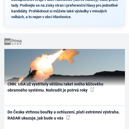
tady. Podívejte se na zisky stran i preferenční hlasy pro jednotlivé
kandidáty. Prohlédnout si můžete také výsledky v minulých
volbách, a to nejen v obci Hlavňovice.
CNN: USA už vystřílely většinu raket svého klíčového
obranného systému. Nahradit je potrvá roky
Do Česka vtrhnou bouřky a ochlazení, platí extrémní výstraha.
RADAR ukazuje, jak bude u vás