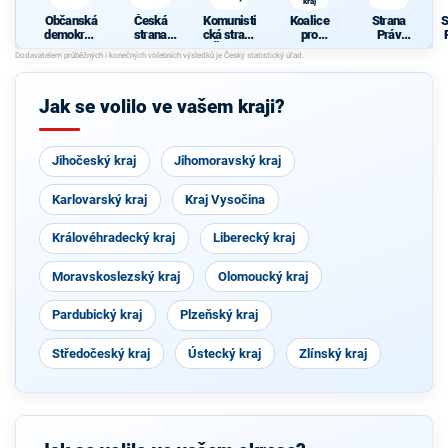
kraj
Občanská
Česká
Komunisti
Koalice
Strana
S
demokrati
strana
cká strana
pro
Práv
cká strana
sociálně
Čech a
Plzeňský
Občanů
demokrati
Moravy
kraj
ZEMANO
cká
VCI
Jak se volilo ve vašem kraji?
Jihočeský kraj
Jihomoravský kraj
Karlovarský kraj
Kraj Vysočina
Královéhradecký kraj
Liberecký kraj
Moravskoslezský kraj
Olomoucký kraj
Pardubický kraj
Plzeňský kraj
Středočeský kraj
Ústecký kraj
Zlínský kraj