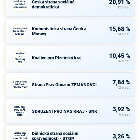
20,91 %
Česká strana sociálně
Česká strana
sociálně
demokratická
demokratická
32 hlasů
15,68 %
Komunistická strana Čech a
Komunistická
strana Čech a
Moravy
Moravy
24 hlasů
Koalice
10,45 %
pro
Koalice pro Plzeňský kraj
Plzeňský
16 hlasů
kraj
7,84 %
Strana Práv
Strana Práv Občanů ZEMANOVCI
Občanů
ZEMANOVCI
12 hlasů
SDRUŽENÍ
3,92 %
PRO NÁŠ
SDRUŽENÍ PRO NÁŠ KRAJ - SNK
KRAJ -
6 hlasů
SNK
Dělnická strana sociální
Dělnická strana
3,26 %
sociální
spravedlnosti - STOP
spravedlnosti -