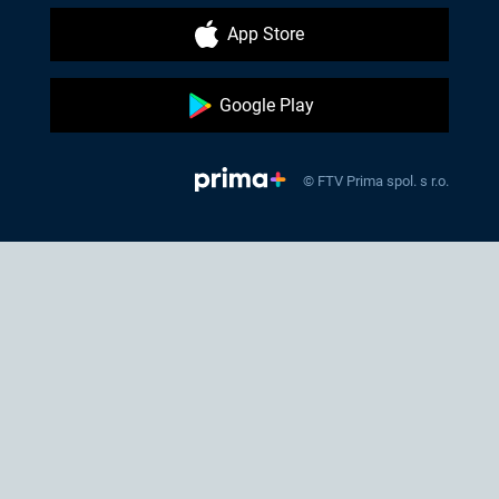
App Store
Google Play
© FTV Prima spol. s r.o.