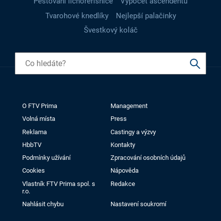
Pěstování lichořeřišnice
Výpočet ascendentu
Tvarohové knedlíky
Nejlepší palačinky
Švestkový koláč
O FTV Prima
Management
Volná místa
Press
Reklama
Castingy a výzvy
HbbTV
Kontakty
Podmínky užívání
Zpracování osobních údajů
Cookies
Nápověda
Vlastník FTV Prima spol. s
Redakce
r.o.
Nahlásit chybu
Nastavení soukromí