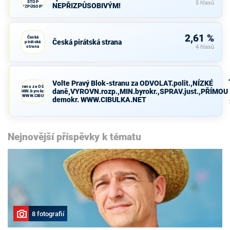
STOP
5 hlasů
NEPŘIZPŮSOBIVÝM!
NEPŘIZPŮSOBIVÝM!
2,61 %
Česká
Česká pirátská strana
pirátská
strana
4 hlasů
Volte Pravý Blok-stranu za ODVOLAT.polit.,NÍZKÉ
avý Blok-stranu za ODVOLAT.polit.,NÍZKÉ
daně,VYROVN.rozp.,MIN.byrokr.,SPRAV.just.,PŘÍMOU
VN.rozp.,MIN.byrokr.,SPRAV.just.,PŘÍMOU
demokr. WWW.CIBULKA.NET
demokr. WWW.CIBULKA.NET
Nejnovější příspěvky k tématu
8 fotografií