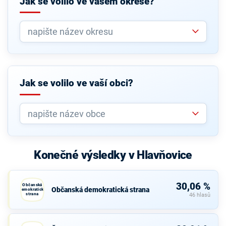
Jak se volilo ve vašem okrese?
Jak se volilo ve vaší obci?
Konečné výsledky v Hlavňovice
30,06 %
Občanská
Občanská demokratická strana
demokratická
strana
46 hlasů