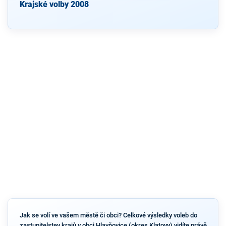
Krajské volby 2008
Jak se volí ve vašem městě či obci? Celkové výsledky voleb do
zastupitelstev krajů v obci Hlavňovice (okres Klatovy) vidíte právě