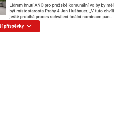
Lídrem hnutí ANO pro pražské komunální volby by měl
být místostarosta Prahy 4 Jan Hušbauer. „V tuto chvíli
ještě probíhá proces schválení finální nominace pana
Jana Hušbauera Výborem hnutí ANO,“ uvedl pro
ší příspěvky
redakci místopředseda pražského ANO Martin
Benkovič. O Hušbauerovi se spekulovalo jako o
náhradníkovi v čele pražské kandidátky poté, co
rezignoval po sérii nejasností v majetkových
přiznáních a pořizování bytů Ondřej Prokop. Zároveň
ale stále není jasné, kdo bude za ANO kandidovat ve
dvou ze tří pražských obvodů do horní komory
parlamentu. ANO má v Praze dlouhodobě horší
výsledky než ve zbytku republiky.