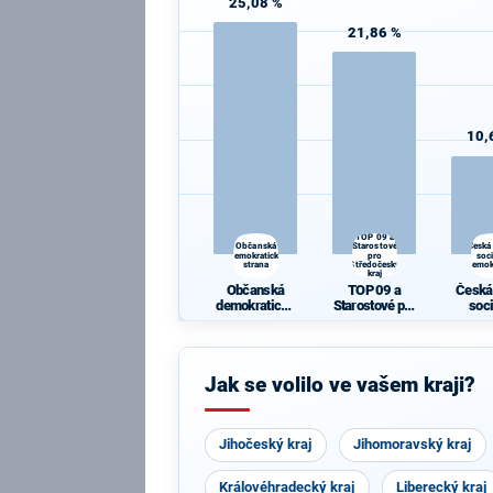
25,08 %
21,86 %
10,
TOP 09 a
Občanská
Starostové
Česká
demokratická
pro
soc
strana
Středočeský
demok
kraj
Občanská
TOP 09 a
Česká
demokratická
Starostové pro
soc
strana
Středočeský
demok
kraj
Jak se volilo ve vašem kraji?
Jihočeský kraj
Jihomoravský kraj
Královéhradecký kraj
Liberecký kraj