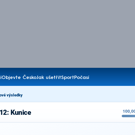
í
Objevte Česko
Jak ušetřit
Sport
Počasí
ové výsledky
12: Kunice
100,0