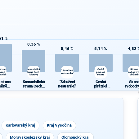
61 %
8,36 %
5,46 %
5,14 %
4,82 
 strana
Komunistická
Česká
Strana
"Sdružení
iálně
strana Čech a
pirátská
svobodný
nestraníků"
ratická
Moravy
strana
občanů
 strana
Komunistická
"Sdružení
Česká
Stran
iálně
strana Čech a
nestraníků"
pirátská
svobodn
ratická
Moravy
strana
občan
Karlovarský kraj
Kraj Vysočina
Moravskoslezský kraj
Olomoucký kraj