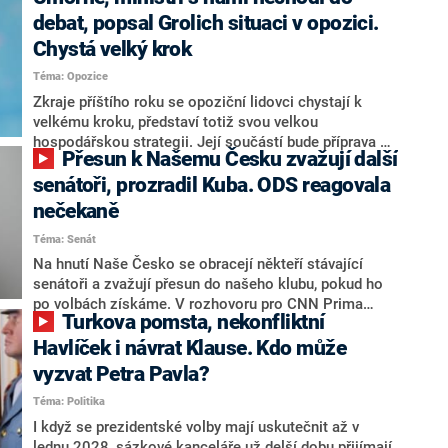
debat, popsal Grolich situaci v opozici.
Chystá velký krok
Téma: Opozice
Zkraje příštího roku se opoziční lidovci chystají k
velkému kroku, představí totiž svou velkou
hospodářskou strategii. Její součástí bude příprava na
Přesun k Našemu Česku zvažují další
stárnutí populace, řekl ve středu na setkání s novináři
nový předseda lidovců Jan Grolich. Ten zároveň v
senátoři, prozradil Kuba. ODS reagovala
senátních volbách kandiduje ve Vyškově. Popsal i
nečekaně
aktivitu opozice, o níž vládní strany nebo političtí
Téma: Senát
komentátoři mluví jako o slabé a v defenzivě. „Je to
úmorná práce upozorňovat na chyby vlády. Ministři s
Na hnutí Naše Česko se obracejí někteří stávající
námi navíc nechodí do debat. Chceme ale ukazovat
senátoři a zvažují přesun do našeho klubu, pokud ho
svoje témata,“ odpověděl Grolich na dotaz CNN Prima
po volbách získáme. V rozhovoru pro CNN Prima
Turkova pomsta, nekonfliktní
NEWS.
NEWS to řekl zakladatel hnutí a jihočeský hejtman
Martin Kuba. Konkrétní nebyl, ale získat by takto mohl
Havlíček i návrat Klause. Kdo může
například senátora Zdeňka Hrabu, který je dnes
vyzvat Petra Pavla?
součástí klubu ODS a TOP 09. Hraba to na dotaz
Téma: Politika
redakce nevyloučil. Předseda klubu senátorů ODS
Zdeněk Nytra redakci řekl, že počítá s odchodem
I když se prezidentské volby mají uskutečnit až v
některých senátorů z klubu a že Naše Česko není
lednu 2028, sázkové kanceláře už delší dobu přijímají