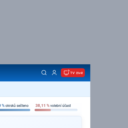
TV živě
0
%
38,11
%
okrsků sečteno
volební účast