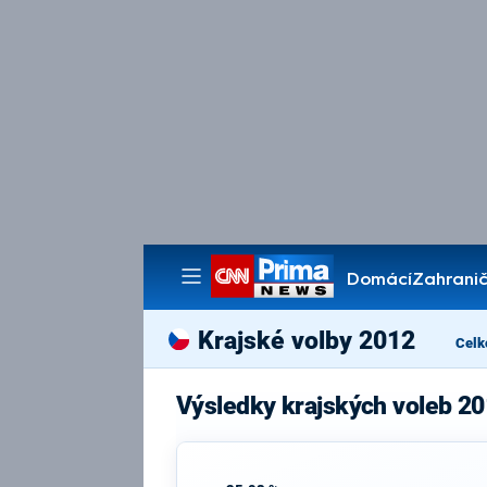
Domácí
Zahranič
Pořady
Krajské volby 2012
Celk
Výsledky krajských voleb 20