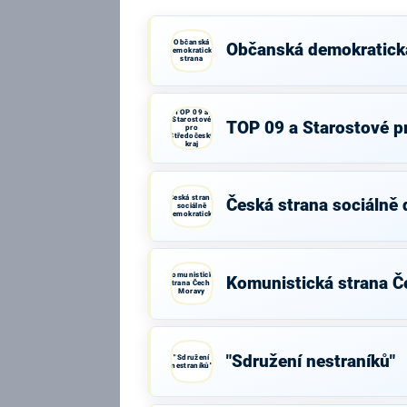
Občanská
Občanská demokratick
demokratická
strana
TOP 09 a
Starostové
TOP 09 a Starostové p
pro
Středočeský
kraj
Česká strana
Česká strana sociálně
sociálně
demokratická
Komunistická
Komunistická strana Č
strana Čech a
Moravy
"Sdružení nestraníků"
"Sdružení
nestraníků"