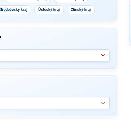
Středočeský kraj
Ústecký kraj
Zlínský kraj
?