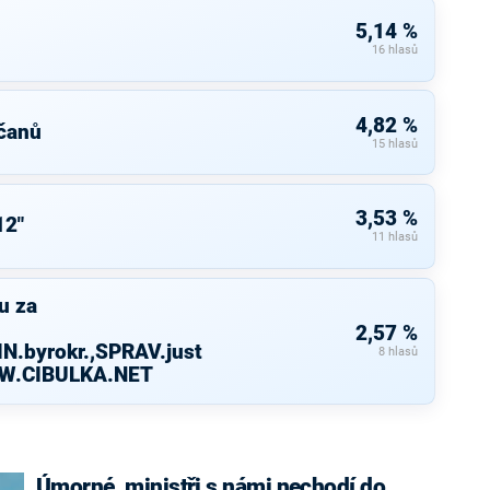
5,14 %
16 hlasů
4,82 %
čanů
15 hlasů
3,53 %
12"
11 hlasů
u za
2,57 %
N.byrokr.,SPRAV.just
8 hlasů
WW.CIBULKA.NET
Úmorné, ministři s námi nechodí do