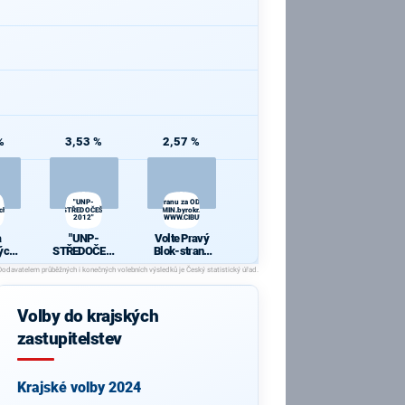
%
3,53 %
2,57 %
"UNP-
Volte Pravý Blok-stranu za ODVOLAT.polit.,NÍZKÉ
ch
STŘEDOČEŠI
daně,VYROVN.rozp.,MIN.byrokr.,SPRAV.just.,PŘÍMOU
2012"
demokr. WWW.CIBULKA.NET
a
"UNP-
Volte Pravý
ých
STŘEDOČEŠI
Blok-stranu
ů
2012"
za
ODVOLAT.poli
t.,NÍZKÉ
daně,VYROV
Volby do krajských
N.rozp.,MIN.b
yrokr.,SPRAV.
zastupitelstev
just.,PŘÍMOU
demokr.
WWW.CIBULK
A.NET
Krajské volby 2024