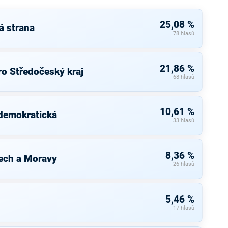
25,08 %
á strana
78 hlasů
21,86 %
ro Středočeský kraj
68 hlasů
10,61 %
 demokratická
33 hlasů
8,36 %
ech a Moravy
26 hlasů
5,46 %
17 hlasů