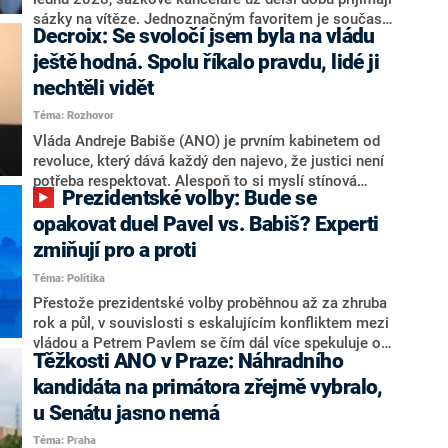
nepřítel, ale soupeř.
sázky na vítěze. Jednoznačným favoritem je současná
Decroix: Se svoločí jsem byla na vládu
hlava státu Petr Pavel. Daleko za ním pak bookmakeři
zmiňují dva výrazné politiky ANO, tedy premiéra
ještě hodná. Spolu říkalo pravdu, lidé ji
Andreje Babiše a ministra průmyslu Karla Havlíčka.
nechtěli vidět
Oblíbeným tipem samotných sázkařů je poslanec za
Téma: Rozhovor
Motoristy Filip Turek. Politolog Jan Kubáček nicméně
o případné kandidatuře kohokoliv ze zmíněné trojice
Vláda Andreje Babiše (ANO) je prvním kabinetem od
značně pochybuje. Podle něj současná koalice dosud
revoluce, který dává každý den najevo, že justici není
nemá osobu, která by Pavlovi mohla konkurovat.
potřeba respektovat. Alespoň to si myslí stínová
Prezidentské volby: Bude se
ministryně spravedlnosti ODS Eva Decroix. V
rozhovoru pro CNN Prima NEWS si nebrala servítky
opakovat duel Pavel vs. Babiš? Experti
ohledně politického výkonu svého nástupce Jeronýma
zmiňují pro a proti
Tejce (za ANO) či vládní zmocněnkyně pro lidská
Téma: Politika
práva Taťány Malé (ANO). Označením „svoloč“ na
adresu vlády prý byla ještě hodná. Decroix se také
Přestože prezidentské volby proběhnou až za zhruba
vrátila k volební porážce koalice Spolu či promluvila o
rok a půl, v souvislosti s eskalujícím konfliktem mezi
hnutí Naše Česko Martina Kuby.
vládou a Petrem Pavlem se čím dál více spekuluje o
Těžkosti ANO v Praze: Náhradního
tom, koho by do bitvy o Hrad mohla vyslat současná
koalice. Někteří političtí komentátoři znovu vytahují
kandidáta na primátora zřejmě vybralo,
jméno premiéra Andreje Babiše (ANO). Jak moc je
u Senátu jasno nemá
pravděpodobné, že se v prezidentských volbách 2028
Téma: Praha
bude znovu opakovat souboj z roku 2023?