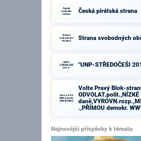
Česká
Česká pirátská strana
pirátská
strana
Strana
Strana svobodných ob
svobodných
občanů
"UNP-
"UNP-STŘEDOČEŠI 20
STŘEDOČEŠI
2012"
Volte Pravý Blok-stran
ODVOLAT.polit.,NÍZKÉ
Volte Pravý Blok-stranu za ODVOLAT.polit.,NÍZKÉ
daně,VYROVN.rozp.,MIN.byrokr.,SPRAV.just.,PŘÍMOU
daně,VYROVN.rozp.,MI
demokr. WWW.CIBULKA.NET
.,PŘÍMOU demokr. W
Nejnovější příspěvky k tématu