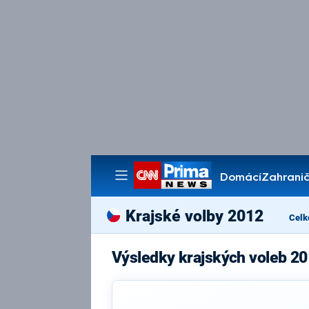
Domácí
Zahranič
Pořady
Krajské volby 2012
Celk
Výsledky krajských voleb 20