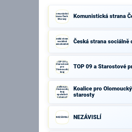
Komunistická
Komunistická strana Č
strana Čech a
Moravy
Česká strana
Česká strana sociálně
sociálně
demokratická
TOP 09 a
Starostové
TOP 09 a Starostové p
pro
Olomoucký
kraj
Koalice pro
Koalice pro Olomoucký 
Olomoucký
kraj
starosty
společně
se starosty
NEZÁVISLÍ
NEZÁVISLÍ