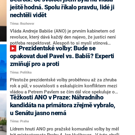
hlava státu Petr Pavel. Daleko za ním pak bookmakeři
zmiňují dva výrazné politiky ANO, tedy premiéra
ještě hodná. Spolu říkalo pravdu, lidé ji
Andreje Babiše a ministra průmyslu Karla Havlíčka.
nechtěli vidět
Oblíbeným tipem samotných sázkařů je poslanec za
Téma: Rozhovor
Motoristy Filip Turek. Politolog Jan Kubáček nicméně
o případné kandidatuře kohokoliv ze zmíněné trojice
Vláda Andreje Babiše (ANO) je prvním kabinetem od
značně pochybuje. Podle něj současná koalice dosud
revoluce, který dává každý den najevo, že justici není
nemá osobu, která by Pavlovi mohla konkurovat.
potřeba respektovat. Alespoň to si myslí stínová
Prezidentské volby: Bude se
ministryně spravedlnosti ODS Eva Decroix. V
rozhovoru pro CNN Prima NEWS si nebrala servítky
opakovat duel Pavel vs. Babiš? Experti
ohledně politického výkonu svého nástupce Jeronýma
zmiňují pro a proti
Tejce (za ANO) či vládní zmocněnkyně pro lidská
Téma: Politika
práva Taťány Malé (ANO). Označením „svoloč“ na
adresu vlády prý byla ještě hodná. Decroix se také
Přestože prezidentské volby proběhnou až za zhruba
vrátila k volební porážce koalice Spolu či promluvila o
rok a půl, v souvislosti s eskalujícím konfliktem mezi
hnutí Naše Česko Martina Kuby.
vládou a Petrem Pavlem se čím dál více spekuluje o
Těžkosti ANO v Praze: Náhradního
tom, koho by do bitvy o Hrad mohla vyslat současná
koalice. Někteří političtí komentátoři znovu vytahují
kandidáta na primátora zřejmě vybralo,
jméno premiéra Andreje Babiše (ANO). Jak moc je
u Senátu jasno nemá
pravděpodobné, že se v prezidentských volbách 2028
Téma: Praha
bude znovu opakovat souboj z roku 2023?
Lídrem hnutí ANO pro pražské komunální volby by měl
být místostarosta Prahy 4 Jan Hušbauer. „V tuto chvíli