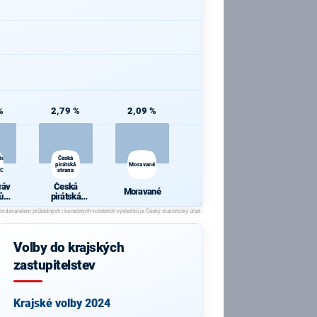
%
2,79 %
2,09 %
áv
Česká
pirátská
Moravané
CI
strana
ráv
Česká
Moravané
ů
pirátská
VCI
strana
Volby do krajských
zastupitelstev
Krajské volby 2024