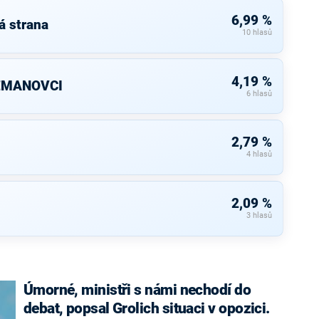
6,99 %
á strana
10 hlasů
4,19 %
ZEMANOVCI
6 hlasů
2,79 %
4 hlasů
2,09 %
3 hlasů
Úmorné, ministři s námi nechodí do
debat, popsal Grolich situaci v opozici.