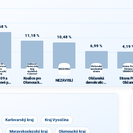
68 %
11,18 %
10,48 %
6,99 %
4,19 
 09 a
Koalice pro
ostové
Olomoucký
Občanská
Strana Pr
ro
kraj
NEZÁVISLÍ
demokratická
Občanů
oucký
společně
strana
ZEMANOV
raj
se starosty
 09 a
Koalice pro
Občanská
Strana P
NEZÁVISLÍ
tové pro
Olomoucký
demokratická
Občan
oucký
kraj společně
strana
ZEMANO
raj
se starosty
Karlovarský kraj
Kraj Vysočina
Moravskoslezský kraj
Olomoucký kraj