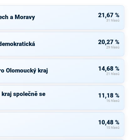
21,67 %
ech a Moravy
31 hlasů
20,27 %
 demokratická
29 hlasů
14,68 %
ro Olomoucký kraj
21 hlasů
kraj společně se
11,18 %
16 hlasů
10,48 %
15 hlasů