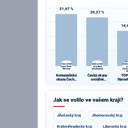
21,67 %
20,27 %
14,
TOP
Komunistická
Česká strana
Star
strana Čech a
sociálně
p
Moravy
demokratická
Olom
k
Komunistická
Česká strana
TOP
strana Čech a
sociálně
Staros
Moravy
demokratická
Olom
k
Jak se volilo ve vašem kraji?
Jihočeský kraj
Jihomoravský kraj
Královéhradecký kraj
Liberecký kraj