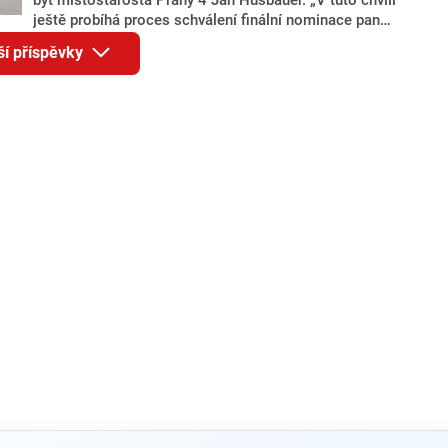
ještě probíhá proces schválení finální nominace pana
Jana Hušbauera Výborem hnutí ANO,“ uvedl pro
ší příspěvky
redakci místopředseda pražského ANO Martin
Benkovič. O Hušbauerovi se spekulovalo jako o
náhradníkovi v čele pražské kandidátky poté, co
rezignoval po sérii nejasností v majetkových
přiznáních a pořizování bytů Ondřej Prokop. Zároveň
ale stále není jasné, kdo bude za ANO kandidovat ve
dvou ze tří pražských obvodů do horní komory
parlamentu. ANO má v Praze dlouhodobě horší
výsledky než ve zbytku republiky.