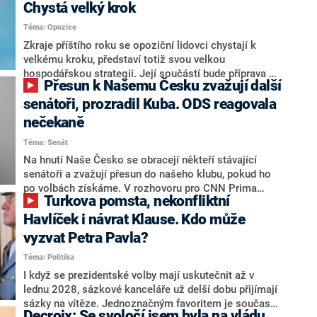
Chystá velký krok
Téma: Opozice
Zkraje příštího roku se opoziční lidovci chystají k
velkému kroku, představí totiž svou velkou
hospodářskou strategii. Její součástí bude příprava na
Přesun k Našemu Česku zvažují další
stárnutí populace, řekl ve středu na setkání s novináři
nový předseda lidovců Jan Grolich. Ten zároveň v
senátoři, prozradil Kuba. ODS reagovala
senátních volbách kandiduje ve Vyškově. Popsal i
nečekaně
aktivitu opozice, o níž vládní strany nebo političtí
Téma: Senát
komentátoři mluví jako o slabé a v defenzivě. „Je to
úmorná práce upozorňovat na chyby vlády. Ministři s
Na hnutí Naše Česko se obracejí někteří stávající
námi navíc nechodí do debat. Chceme ale ukazovat
senátoři a zvažují přesun do našeho klubu, pokud ho
svoje témata,“ odpověděl Grolich na dotaz CNN Prima
po volbách získáme. V rozhovoru pro CNN Prima
Turkova pomsta, nekonfliktní
NEWS.
NEWS to řekl zakladatel hnutí a jihočeský hejtman
Martin Kuba. Konkrétní nebyl, ale získat by takto mohl
Havlíček i návrat Klause. Kdo může
například senátora Zdeňka Hrabu, který je dnes
vyzvat Petra Pavla?
součástí klubu ODS a TOP 09. Hraba to na dotaz
Téma: Politika
redakce nevyloučil. Předseda klubu senátorů ODS
Zdeněk Nytra redakci řekl, že počítá s odchodem
I když se prezidentské volby mají uskutečnit až v
některých senátorů z klubu a že Naše Česko není
lednu 2028, sázkové kanceláře už delší dobu přijímají
nepřítel, ale soupeř.
sázky na vítěze. Jednoznačným favoritem je současná
Decroix: Se svoločí jsem byla na vládu