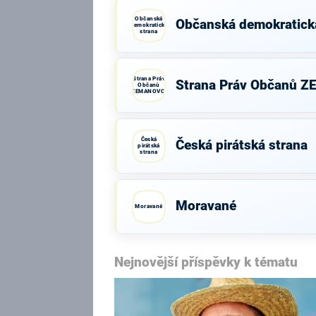
Občanská
Občanská demokratick
demokratická
strana
Strana Práv
Strana Práv Občanů 
Občanů
ZEMANOVCI
Česká
Česká pirátská strana
pirátská
strana
Moravané
Moravané
Nejnovější příspěvky k tématu