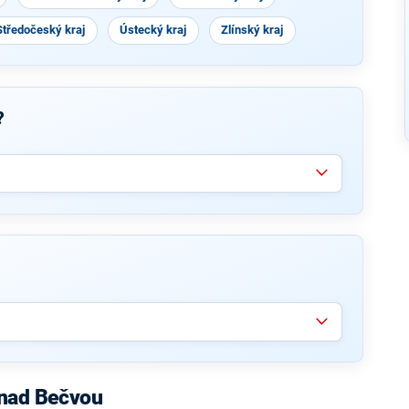
Středočeský kraj
Ústecký kraj
Zlínský kraj
?
 nad Bečvou