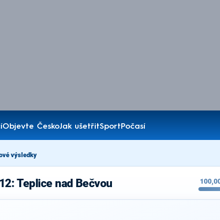
í
Objevte Česko
Jak ušetřit
Sport
Počasí
ové výsledky
12: Teplice nad Bečvou
100,0