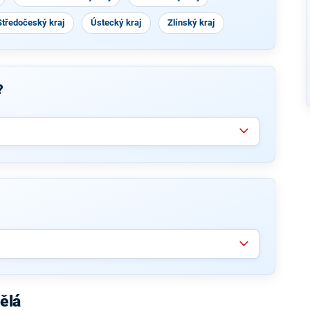
Středočeský kraj
Ústecký kraj
Zlínský kraj
?
ělá