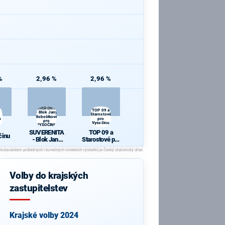
%
2,96 %
2,96 %
SUVERENITA
TOP 09 a
- Blok Jany
Starostové
Bobošíkové
u
pro
pro
Vysočinu
VYSOČINU
SUVERENITA
TOP 09 a
činu
- Blok Jany
Starostové pro
Bobošíkové
Vysočinu
pro
VYSOČINU
Volby do krajských
zastupitelstev
Krajské volby 2024