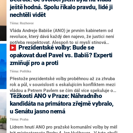
hlava státu Petr Pavel. Daleko za ním pak bookmakeři
zmiňují dva výrazné politiky ANO, tedy premiéra
ještě hodná. Spolu říkalo pravdu, lidé ji
Andreje Babiše a ministra průmyslu Karla Havlíčka.
nechtěli vidět
Oblíbeným tipem samotných sázkařů je poslanec za
Téma: Rozhovor
Motoristy Filip Turek. Politolog Jan Kubáček nicméně
o případné kandidatuře kohokoliv ze zmíněné trojice
Vláda Andreje Babiše (ANO) je prvním kabinetem od
značně pochybuje. Podle něj současná koalice dosud
revoluce, který dává každý den najevo, že justici není
nemá osobu, která by Pavlovi mohla konkurovat.
potřeba respektovat. Alespoň to si myslí stínová
Prezidentské volby: Bude se
ministryně spravedlnosti ODS Eva Decroix. V
rozhovoru pro CNN Prima NEWS si nebrala servítky
opakovat duel Pavel vs. Babiš? Experti
ohledně politického výkonu svého nástupce Jeronýma
zmiňují pro a proti
Tejce (za ANO) či vládní zmocněnkyně pro lidská
Téma: Politika
práva Taťány Malé (ANO). Označením „svoloč“ na
adresu vlády prý byla ještě hodná. Decroix se také
Přestože prezidentské volby proběhnou až za zhruba
vrátila k volební porážce koalice Spolu či promluvila o
rok a půl, v souvislosti s eskalujícím konfliktem mezi
hnutí Naše Česko Martina Kuby.
vládou a Petrem Pavlem se čím dál více spekuluje o
Těžkosti ANO v Praze: Náhradního
tom, koho by do bitvy o Hrad mohla vyslat současná
koalice. Někteří političtí komentátoři znovu vytahují
kandidáta na primátora zřejmě vybralo,
jméno premiéra Andreje Babiše (ANO). Jak moc je
u Senátu jasno nemá
pravděpodobné, že se v prezidentských volbách 2028
Téma: Praha
bude znovu opakovat souboj z roku 2023?
Lídrem hnutí ANO pro pražské komunální volby by měl
být místostarosta Prahy 4 Jan Hušbauer. „V tuto chvíli