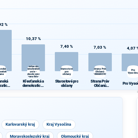
92 %
10,37 %
7,40 %
7,03 %
4,07 
Křesťanská a
anská
demokratická
Starostové
Strana Práv
Pro
ratická
unie -
pro
Občanů
Vysočin
rana
Československá
občany
ZEMANOVCI
strana lidová
anská
Křesťanská a
Starostové pro
Strana Práv
Pro Vyso
ratická
demokratická
občany
Občanů
rana
unie -
ZEMANOVCI
Českoslovens
ká strana
lidová
Karlovarský kraj
Kraj Vysočina
Moravskoslezský kraj
Olomoucký kraj