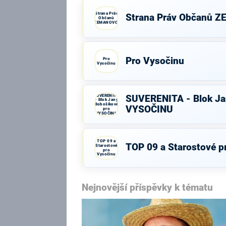
Strana Práv
Strana Práv Občanů 
Občanů
ZEMANOVCI
Pro Vysočinu
Pro
Vysočinu
SUVERENITA
SUVERENITA - Blok Ja
- Blok Jany
Bobošíkové
VYSOČINU
pro
VYSOČINU
TOP 09 a
TOP 09 a Starostové p
Starostové
pro
Vysočinu
Nejnovější příspěvky k tématu