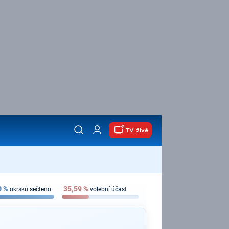
TV živě
0
%
35,59
%
okrsků sečteno
volební účast