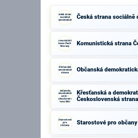
Česká strana
Česká strana sociálně
sociálně
demokratická
Komunistická
Komunistická strana Č
strana Čech a
Moravy
Občanská
Občanská demokratick
demokratická
strana
Křesťanská a
Křesťanská a demokrati
demokratická
unie -
Československá strana
Československá
strana lidová
Starostové
Starostové pro občany
pro
občany