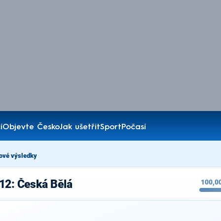
í
Objevte Česko
Jak ušetřit
Sport
Počasí
ové výsledky
12: Česká Bělá
100,0