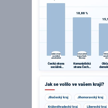
18,88 %
15,
Česká strana
Komunistická
Obč
sociálně
strana Čech a
demok
demokratická
Moravy
st
Česká strana
Komunistická
Obč
sociálně
strana Čech a
demok
demokratická
Moravy
st
Jak se volilo ve vašem kraji?
Jihočeský kraj
Jihomoravský kraj
Královéhradecký kraj
Liberecký kraj