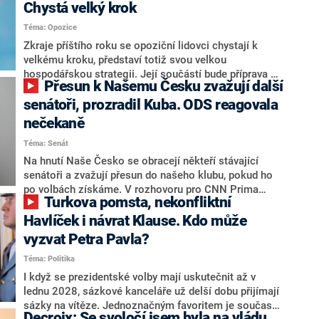
Chystá velký krok
Téma: Opozice
Zkraje příštího roku se opoziční lidovci chystají k
velkému kroku, představí totiž svou velkou
hospodářskou strategii. Její součástí bude příprava na
Přesun k Našemu Česku zvažují další
stárnutí populace, řekl ve středu na setkání s novináři
nový předseda lidovců Jan Grolich. Ten zároveň v
senátoři, prozradil Kuba. ODS reagovala
senátních volbách kandiduje ve Vyškově. Popsal i
nečekaně
aktivitu opozice, o níž vládní strany nebo političtí
Téma: Senát
komentátoři mluví jako o slabé a v defenzivě. „Je to
úmorná práce upozorňovat na chyby vlády. Ministři s
Na hnutí Naše Česko se obracejí někteří stávající
námi navíc nechodí do debat. Chceme ale ukazovat
senátoři a zvažují přesun do našeho klubu, pokud ho
svoje témata,“ odpověděl Grolich na dotaz CNN Prima
po volbách získáme. V rozhovoru pro CNN Prima
Turkova pomsta, nekonfliktní
NEWS.
NEWS to řekl zakladatel hnutí a jihočeský hejtman
Martin Kuba. Konkrétní nebyl, ale získat by takto mohl
Havlíček i návrat Klause. Kdo může
například senátora Zdeňka Hrabu, který je dnes
vyzvat Petra Pavla?
součástí klubu ODS a TOP 09. Hraba to na dotaz
Téma: Politika
redakce nevyloučil. Předseda klubu senátorů ODS
Zdeněk Nytra redakci řekl, že počítá s odchodem
I když se prezidentské volby mají uskutečnit až v
některých senátorů z klubu a že Naše Česko není
lednu 2028, sázkové kanceláře už delší dobu přijímají
nepřítel, ale soupeř.
sázky na vítěze. Jednoznačným favoritem je současná
Decroix: Se svoločí jsem byla na vládu