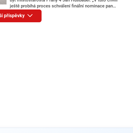
ještě probíhá proces schválení finální nominace pana
Jana Hušbauera Výborem hnutí ANO,“ uvedl pro
ší příspěvky
redakci místopředseda pražského ANO Martin
Benkovič. O Hušbauerovi se spekulovalo jako o
náhradníkovi v čele pražské kandidátky poté, co
rezignoval po sérii nejasností v majetkových
přiznáních a pořizování bytů Ondřej Prokop. Zároveň
ale stále není jasné, kdo bude za ANO kandidovat ve
dvou ze tří pražských obvodů do horní komory
parlamentu. ANO má v Praze dlouhodobě horší
výsledky než ve zbytku republiky.