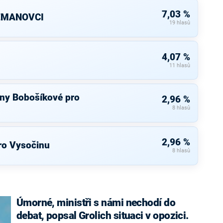
7,03 %
ZEMANOVCI
19 hlasů
4,07 %
11 hlasů
ny Bobošíkové pro
2,96 %
8 hlasů
2,96 %
ro Vysočinu
8 hlasů
Úmorné, ministři s námi nechodí do
debat, popsal Grolich situaci v opozici.