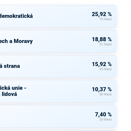
25,92 %
 demokratická
70 hlasů
18,88 %
ech a Moravy
51 hlasů
15,92 %
á strana
43 hlasů
cká unie -
10,37 %
 lidová
28 hlasů
7,40 %
20 hlasů