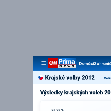
Domácí
Zahranič
Pořady
Krajské volby 2012
Celk
Výsledky krajských voleb 20
25,92 %