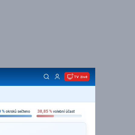
TV živě
0
%
38,85
%
okrsků sečteno
volební účast