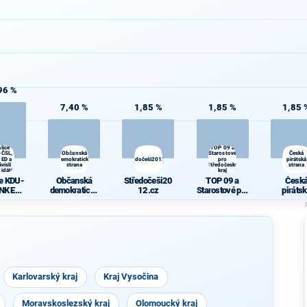
96 %
7,40 %
1,85 %
1,85 %
1,85 
lice
TOP 09 a
-ČSL,
Občanská
Starostové
Česká
 ED a
demokratická
Středočeši2012.cz
pro
pirátská
vislí
strana
Středočeský
strana
idáti
kraj
ce KDU-
Občanská
Středočeši20
TOP 09 a
Česk
NK ED a
demokratická
12.cz
Starostové pro
piráts
vislí
strana
Středočeský
stran
idáti
kraj
Karlovarský kraj
Kraj Vysočina
Moravskoslezský kraj
Olomoucký kraj