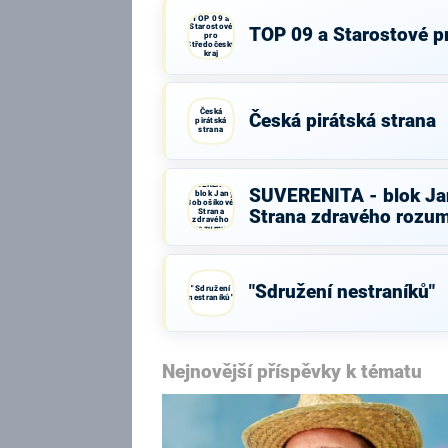
TOP 09 a
Starostové
TOP 09 a Starostové p
pro
Středočeský
kraj
Česká
Česká pirátská strana
pirátská
strana
SUVERENITA
SUVERENITA - blok Ja
- blok Jany
Bobošíkové,
Strana
Strana zdravého rozu
zdravého
rozumu
"Sdružení nestraníků"
"Sdružení
nestraníků"
Nejnovější příspěvky k tématu