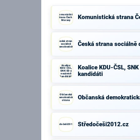
Komunistická
Komunistická strana Č
strana Čech a
Moravy
Česká strana
Česká strana sociálně
sociálně
demokratická
Koalice
Koalice KDU-ČSL, SNK 
KDU-ČSL,
SNK ED a
kandidáti
nezávislí
kandidáti
Občanská
Občanská demokratick
demokratická
strana
Středočeši2012.cz
Středočeši2012.cz