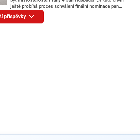
ještě probíhá proces schválení finální nominace pana
Jana Hušbauera Výborem hnutí ANO,“ uvedl pro
ší příspěvky
redakci místopředseda pražského ANO Martin
Benkovič. O Hušbauerovi se spekulovalo jako o
náhradníkovi v čele pražské kandidátky poté, co
rezignoval po sérii nejasností v majetkových
přiznáních a pořizování bytů Ondřej Prokop. Zároveň
ale stále není jasné, kdo bude za ANO kandidovat ve
dvou ze tří pražských obvodů do horní komory
parlamentu. ANO má v Praze dlouhodobě horší
výsledky než ve zbytku republiky.