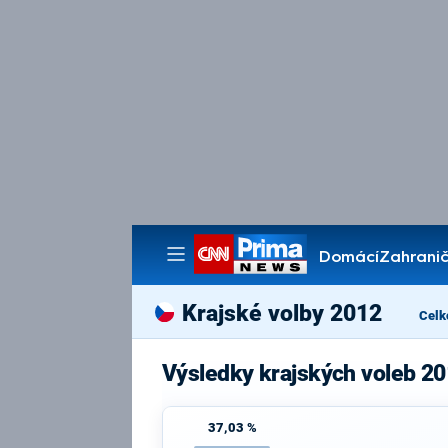
Domácí
Zahranič
Pořady
Krajské volby 2012
Celk
Výsledky krajských voleb 20
37,03 %