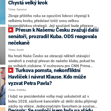
Chystá velký krok
Téma: Opozice
Zkraje příštího roku se opoziční lidovci chystají k
velkému kroku, představí totiž svou velkou
hospodářskou strategii. Její součástí bude příprava na
Přesun k Našemu Česku zvažují další
stárnutí populace, řekl ve středu na setkání s novináři
nový předseda lidovců Jan Grolich. Ten zároveň v
senátoři, prozradil Kuba. ODS reagovala
senátních volbách kandiduje ve Vyškově. Popsal i
nečekaně
aktivitu opozice, o níž vládní strany nebo političtí
Téma: Senát
komentátoři mluví jako o slabé a v defenzivě. „Je to
úmorná práce upozorňovat na chyby vlády. Ministři s
Na hnutí Naše Česko se obracejí někteří stávající
námi navíc nechodí do debat. Chceme ale ukazovat
senátoři a zvažují přesun do našeho klubu, pokud ho
svoje témata,“ odpověděl Grolich na dotaz CNN Prima
po volbách získáme. V rozhovoru pro CNN Prima
Turkova pomsta, nekonfliktní
NEWS.
NEWS to řekl zakladatel hnutí a jihočeský hejtman
Martin Kuba. Konkrétní nebyl, ale získat by takto mohl
Havlíček i návrat Klause. Kdo může
například senátora Zdeňka Hrabu, který je dnes
vyzvat Petra Pavla?
součástí klubu ODS a TOP 09. Hraba to na dotaz
Téma: Politika
redakce nevyloučil. Předseda klubu senátorů ODS
Zdeněk Nytra redakci řekl, že počítá s odchodem
I když se prezidentské volby mají uskutečnit až v
některých senátorů z klubu a že Naše Česko není
lednu 2028, sázkové kanceláře už delší dobu přijímají
nepřítel, ale soupeř.
sázky na vítěze. Jednoznačným favoritem je současná
Decroix: Se svoločí jsem byla na vládu