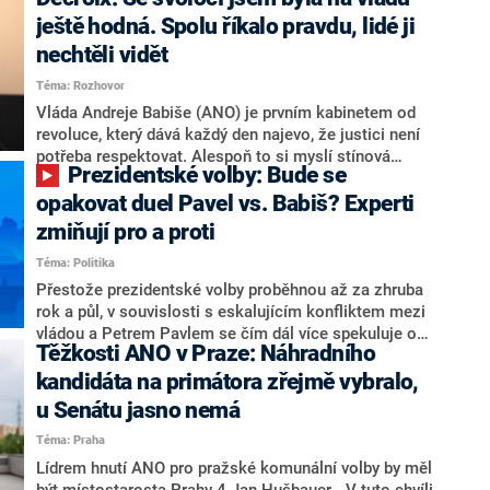
hlava státu Petr Pavel. Daleko za ním pak bookmakeři
zmiňují dva výrazné politiky ANO, tedy premiéra
ještě hodná. Spolu říkalo pravdu, lidé ji
Andreje Babiše a ministra průmyslu Karla Havlíčka.
nechtěli vidět
Oblíbeným tipem samotných sázkařů je poslanec za
Téma: Rozhovor
Motoristy Filip Turek. Politolog Jan Kubáček nicméně
o případné kandidatuře kohokoliv ze zmíněné trojice
Vláda Andreje Babiše (ANO) je prvním kabinetem od
značně pochybuje. Podle něj současná koalice dosud
revoluce, který dává každý den najevo, že justici není
nemá osobu, která by Pavlovi mohla konkurovat.
potřeba respektovat. Alespoň to si myslí stínová
Prezidentské volby: Bude se
ministryně spravedlnosti ODS Eva Decroix. V
rozhovoru pro CNN Prima NEWS si nebrala servítky
opakovat duel Pavel vs. Babiš? Experti
ohledně politického výkonu svého nástupce Jeronýma
zmiňují pro a proti
Tejce (za ANO) či vládní zmocněnkyně pro lidská
Téma: Politika
práva Taťány Malé (ANO). Označením „svoloč“ na
adresu vlády prý byla ještě hodná. Decroix se také
Přestože prezidentské volby proběhnou až za zhruba
vrátila k volební porážce koalice Spolu či promluvila o
rok a půl, v souvislosti s eskalujícím konfliktem mezi
hnutí Naše Česko Martina Kuby.
vládou a Petrem Pavlem se čím dál více spekuluje o
Těžkosti ANO v Praze: Náhradního
tom, koho by do bitvy o Hrad mohla vyslat současná
koalice. Někteří političtí komentátoři znovu vytahují
kandidáta na primátora zřejmě vybralo,
jméno premiéra Andreje Babiše (ANO). Jak moc je
u Senátu jasno nemá
pravděpodobné, že se v prezidentských volbách 2028
Téma: Praha
bude znovu opakovat souboj z roku 2023?
Lídrem hnutí ANO pro pražské komunální volby by měl
být místostarosta Prahy 4 Jan Hušbauer. „V tuto chvíli