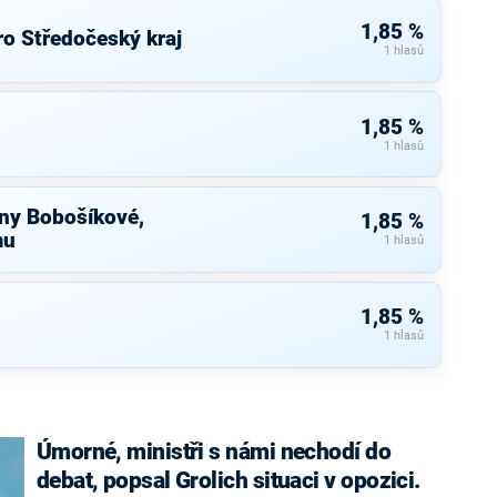
1,85 %
ro Středočeský kraj
1 hlasů
1,85 %
1 hlasů
ny Bobošíkové,
1,85 %
mu
1 hlasů
1,85 %
1 hlasů
Úmorné, ministři s námi nechodí do
debat, popsal Grolich situaci v opozici.