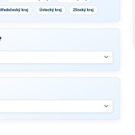
Středočeský kraj
Ústecký kraj
Zlínský kraj
?