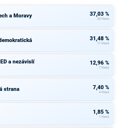
37,03 %
ech a Moravy
20 hlasů
31,48 %
 demokratická
17 hlasů
ED a nezávislí
12,96 %
7 hlasů
7,40 %
á strana
4 hlasů
1,85 %
1 hlasů