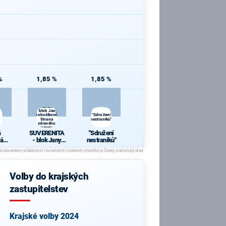
%
1,85 %
1,85 %
SUVERENITA
- blok Jany
Bobošíkové,
"Sdružení
Strana
nestraníků"
zdravého
rozumu
á
SUVERENITA
"Sdružení
ká
- blok Jany
nestraníků"
a
Bobošíkové,
Strana
zdravého
rozumu
Volby do krajských
zastupitelstev
Krajské volby 2024