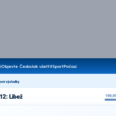
í
Objevte Česko
Jak ušetřit
Sport
Počasí
ové výsledky
12: Libež
100,0