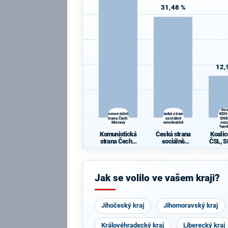
31,48 %
12,
Koa
Komunistická
Česká strana
KDU
strana Čech a
sociálně
SNK
Moravy
demokratická
nezá
kand
Komunistická
Česká strana
Koali
strana Čech a
sociálně
ČSL, S
Moravy
demokratická
nezá
kand
Jak se volilo ve vašem kraji?
Jihočeský kraj
Jihomoravský kraj
Královéhradecký kraj
Liberecký kraj