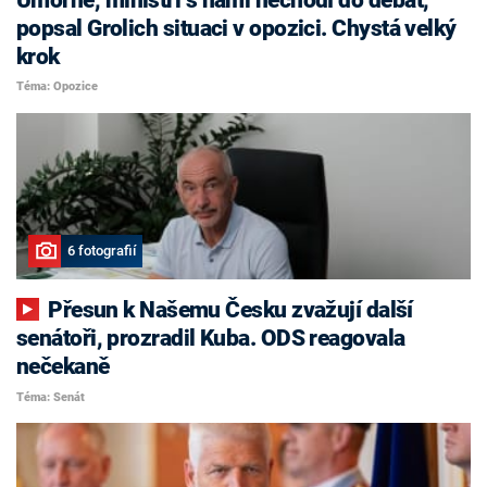
popsal Grolich situaci v opozici. Chystá velký
krok
Téma: Opozice
6 fotografií
Přesun k Našemu Česku zvažují další
senátoři, prozradil Kuba. ODS reagovala
nečekaně
Téma: Senát