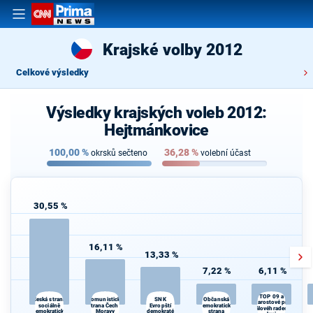
Krajské volby 2012
Celkové výsledky
Výsledky krajských voleb 2012:
Hejtmánkovice
100,00
%
36,28
%
okrsků sečteno
volební účast
30,55 %
16,11 %
13,33 %
7,22 %
6,11 %
TOP 09 a
Komunistická
Občanská
Česká strana
SNK
Starostové pro
sociálně
strana Čech a
Evropští
demokratická
Kr
Královéhradecký
demokratická
Moravy
demokraté
strana