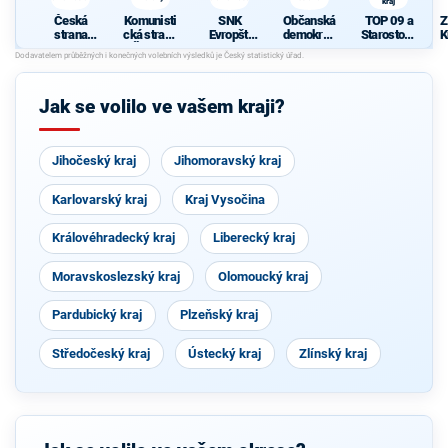
kraj
Česká
Komunisti
SNK
Občanská
TOP 09 a
Z
strana
cká strana
Evropští
demokrati
Starostové
K
sociálně
Čech a
demokraté
cká strana
pro
d
demokrati
Moravy
Královéhra
cká
decký kraj
Jak se volilo ve vašem kraji?
Jihočeský kraj
Jihomoravský kraj
Karlovarský kraj
Kraj Vysočina
Královéhradecký kraj
Liberecký kraj
Moravskoslezský kraj
Olomoucký kraj
Pardubický kraj
Plzeňský kraj
Středočeský kraj
Ústecký kraj
Zlínský kraj