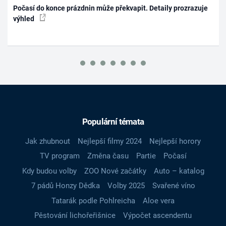
Počasí do konce prázdnin může překvapit. Detaily prozrazuje
výhled
Populární témata
Jak zhubnout
Nejlepší filmy 2024
Nejlepší horory
TV program
Změna času
Partie
Počasí
Kdy budou volby
ZOO Nové začátky
Auto – katalog
7 pádů Honzy Dědka
Volby 2025
Svařené víno
Tatarák podle Pohlreicha
Aloe vera
Pěstování lichořeřišnice
Výpočet ascendentu