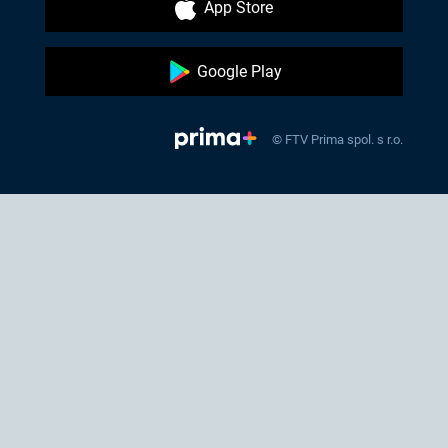
App Store
Google Play
© FTV Prima spol. s r.o.