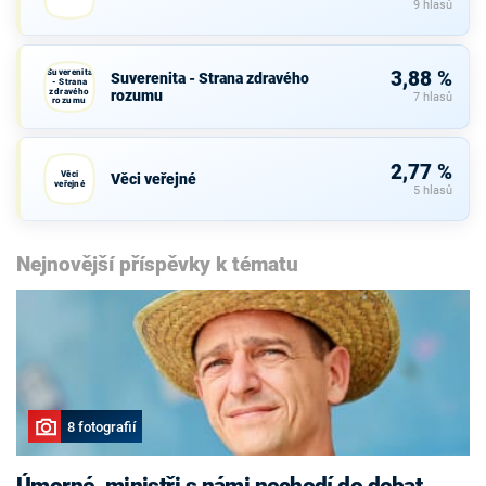
9 hlasů
Suverenita
3,88 %
Suverenita - Strana zdravého
- Strana
zdravého
rozumu
7 hlasů
rozumu
2,77 %
Věci
Věci veřejné
veřejné
5 hlasů
Nejnovější příspěvky k tématu
8 fotografií
Úmorné, ministři s námi nechodí do debat,