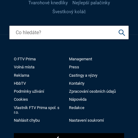
Tvarohové knedlíky
Nejlepší palačinky
Švestkový koláč
O FTV Prima
Management
Volná místa
Press
Reklama
Castingy a výzvy
HbbTV
Kontakty
Podmínky užívání
Zpracování osobních údajů
Cookies
Nápověda
Vlastník FTV Prima spol. s
Redakce
r.o.
Nahlásit chybu
Nastavení soukromí