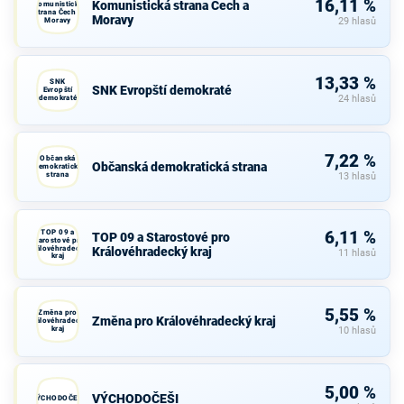
16,11 %
Komunistická strana Čech a
Komunistická
strana Čech a
Moravy
Moravy
29 hlasů
13,33 %
SNK
SNK Evropští demokraté
Evropští
demokraté
24 hlasů
7,22 %
Občanská
Občanská demokratická strana
demokratická
strana
13 hlasů
TOP 09 a
6,11 %
TOP 09 a Starostové pro
Starostové pro
Královéhradecký
Královéhradecký kraj
11 hlasů
kraj
5,55 %
Změna pro
Změna pro Královéhradecký kraj
Královéhradecký
kraj
10 hlasů
5,00 %
VÝCHODOČEŠI
VÝCHODOČEŠI