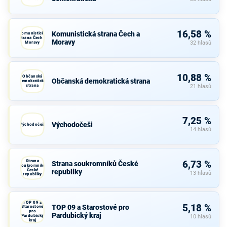
16,58 %
Komunistická strana Čech a
Komunistická
strana Čech a
Moravy
Moravy
32 hlasů
10,88 %
Občanská
Občanská demokratická strana
demokratická
strana
21 hlasů
7,25 %
Východočeši
Východočeši
14 hlasů
Strana
6,73 %
Strana soukromníků České
soukromníků
České
republiky
13 hlasů
republiky
TOP 09 a
5,18 %
TOP 09 a Starostové pro
Starostové
pro
Pardubický kraj
Pardubický
10 hlasů
kraj