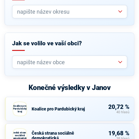
Jak se volilo ve vaší obci?
Konečné výsledky v Janov
20,72 %
Koalice pro
Koalice pro Pardubický kraj
Pardubický
kraj
40 hlasů
19,68 %
Česká strana sociálně
Česká strana
sociálně
demokratická
demokratická
38 hlasů