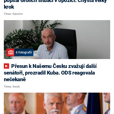
popsal Grolich situaci v opozici. Chystá velký
krok
Téma: Opozice
6 fotografií
Přesun k Našemu Česku zvažují další
senátoři, prozradil Kuba. ODS reagovala
nečekaně
Téma: Senát