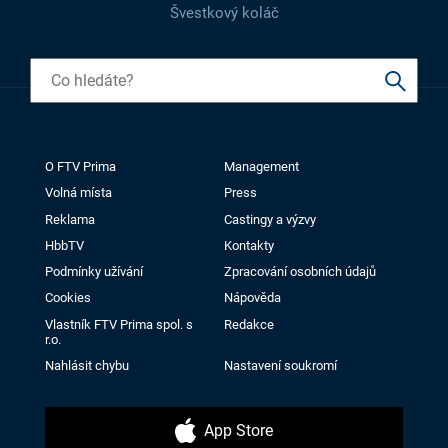
Švestkový koláč
O FTV Prima
Management
Volná místa
Press
Reklama
Castingy a výzvy
HbbTV
Kontakty
Podmínky užívání
Zpracování osobních údajů
Cookies
Nápověda
Vlastník FTV Prima spol. s
Redakce
r.o.
Nahlásit chybu
Nastavení soukromí
App Store