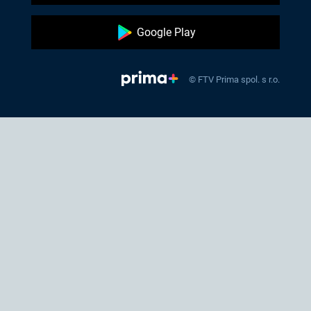
Google Play
© FTV Prima spol. s r.o.