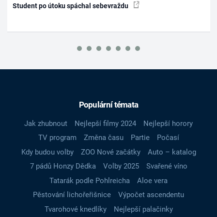
Student po útoku spáchal sebevraždu
Populární témata
Jak zhubnout
Nejlepší filmy 2024
Nejlepší horory
TV program
Změna času
Partie
Počasí
Kdy budou volby
ZOO Nové začátky
Auto – katalog
7 pádů Honzy Dědka
Volby 2025
Svařené víno
Tatarák podle Pohlreicha
Aloe vera
Pěstování lichořeřišnice
Výpočet ascendentu
Tvarohové knedlíky
Nejlepší palačinky