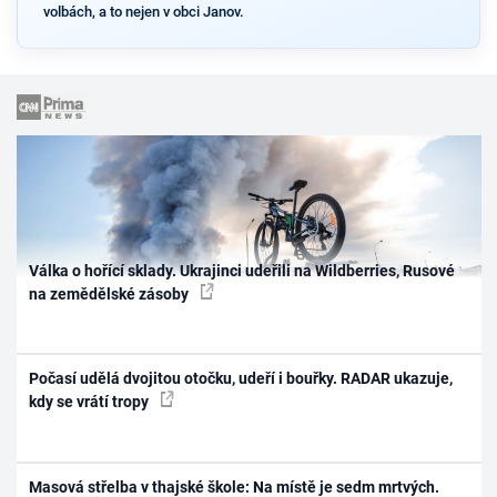
volbách, a to nejen v obci Janov.
Válka o hořící sklady. Ukrajinci udeřili na Wildberries, Rusové
na zemědělské zásoby
Počasí udělá dvojitou otočku, udeří i bouřky. RADAR ukazuje,
kdy se vrátí tropy
Masová střelba v thajské škole: Na místě je sedm mrtvých.