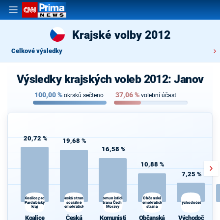
Krajské volby 2012
Celkové výsledky
Výsledky krajských voleb 2012: Janov
100,00
%
37,06
%
okrsků sečteno
volební účast
20,72 %
19,68 %
16,58 %
10,88 %
7,25 %
Česká strana
Občanská
Koalice pro
Komunistická
s
Pardubický
sociálně
strana Čech a
demokratická
Východočeši
kraj
demokratická
Moravy
strana
Koalice
Česká
Komunisti
Občanská
Východoč