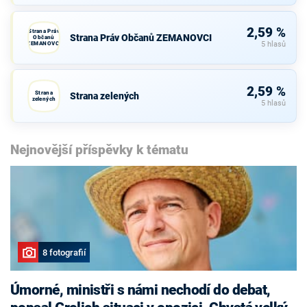
2,59 %
Strana Práv
Strana Práv Občanů ZEMANOVCI
Občanů
ZEMANOVCI
5 hlasů
2,59 %
Strana
Strana zelených
zelených
5 hlasů
Nejnovější příspěvky k tématu
8 fotografií
Úmorné, ministři s námi nechodí do debat,