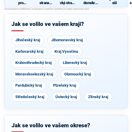
pro
strana
cká strana
demokrati
eši
s
Pardubick
sociálně
Čech a
cká strana
ý kraj
demokrati
Moravy
cká
Jak se volilo ve vašem kraji?
Jihočeský kraj
Jihomoravský kraj
Karlovarský kraj
Kraj Vysočina
Královéhradecký kraj
Liberecký kraj
Moravskoslezský kraj
Olomoucký kraj
Pardubický kraj
Plzeňský kraj
Středočeský kraj
Ústecký kraj
Zlínský kraj
Jak se volilo ve vašem okrese?