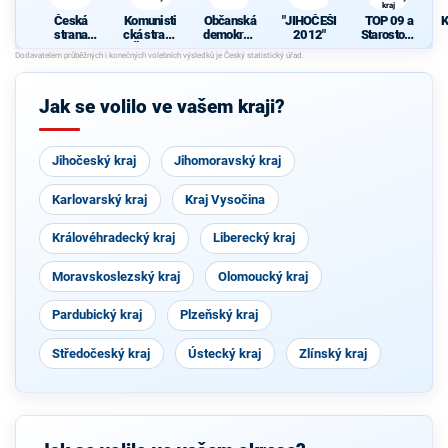
kraj
s
Česká
Komunisti
Občanská
"JIHOČEŠI
TOP 09 a
K
strana
cká strana
demokrati
2012"
Starostové
sociálně
Čech a
cká strana
pro
d
demokrati
Moravy
Jihočeský
c
cká
kraj
Č
Jak se volilo ve vašem kraji?
Jihočeský kraj
Jihomoravský kraj
Karlovarský kraj
Kraj Vysočina
Královéhradecký kraj
Liberecký kraj
Moravskoslezský kraj
Olomoucký kraj
Pardubický kraj
Plzeňský kraj
Středočeský kraj
Ústecký kraj
Zlínský kraj