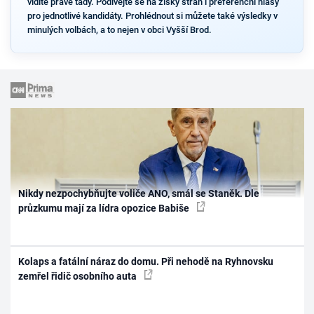
vidíte právě tady. Podívejte se na zisky stran i preferenční hlasy
pro jednotlivé kandidáty. Prohlédnout si můžete také výsledky v
minulých volbách, a to nejen v obci Vyšší Brod.
Nikdy nezpochybňujte voliče ANO, smál se Staněk. Dle
průzkumu mají za lídra opozice Babiše
Kolaps a fatální náraz do domu. Při nehodě na Ryhnovsku
zemřel řidič osobního auta