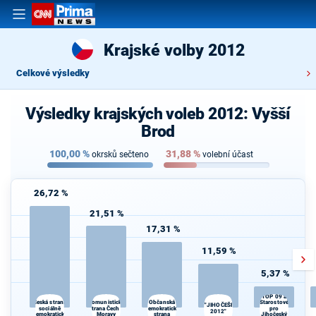
Krajské volby 2012
Celkové výsledky
Výsledky krajských voleb 2012: Vyšší
Brod
100,00
%
31,88
%
okrsků sečteno
volební účast
26,72 %
21,51 %
17,31 %
11,59 %
5,37 %
TOP 09 a
Komunistická
d
Česká strana
Občanská
Starostové
"JIHOČEŠI
sociálně
strana Čech a
demokratická
pro
2012"
demokratická
Moravy
strana
Jihočeský
Če