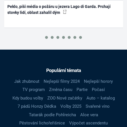
Peklo, píší média o požáru u jezera Lago di Garda. Prchají
stovky lidí, oblast zahalil dým
Populární témata
Jak zhubnout
Nejlepší filmy 2024
Nejlepší horory
TV program
Změna času
Partie
Počasí
Kdy budou volby
ZOO Nové začátky
Auto – katalog
7 pádů Honzy Dědka
Volby 2025
Svařené víno
Tatarák podle Pohlreicha
Aloe vera
Pěstování lichořeřišnice
Výpočet ascendentu