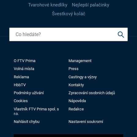
Tvarohové knedlíky
Nejlepší palačinky
Švestkový koláč
O FTV Prima
Management
Volná místa
Press
Reklama
Castingy a výzvy
HbbTV
Kontakty
Podmínky užívání
Zpracování osobních údajů
Cookies
Nápověda
Vlastník FTV Prima spol. s
Redakce
r.o.
Nahlásit chybu
Nastavení soukromí