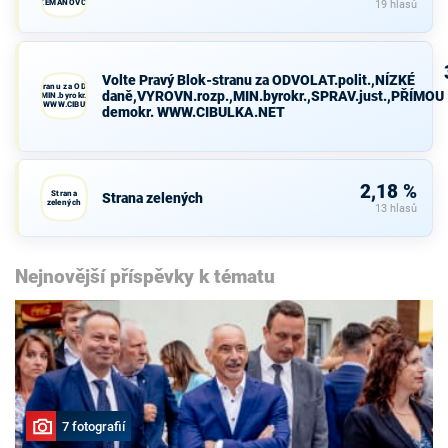
ZEMANOVCI
19 hlasů
Volte Pravý Blok-stranu za ODVOLAT.polit.,NÍZKÉ
avý Blok-stranu za ODVOLAT.polit.,NÍZKÉ
daně,VYROVN.rozp.,MIN.byrokr.,SPRAV.just.,PŘÍMOU
VN.rozp.,MIN.byrokr.,SPRAV.just.,PŘÍMOU
demokr. WWW.CIBULKA.NET
demokr. WWW.CIBULKA.NET
2,18 %
Strana
Strana zelených
zelených
13 hlasů
Nejnovější příspěvky k tématu
7 fotografií