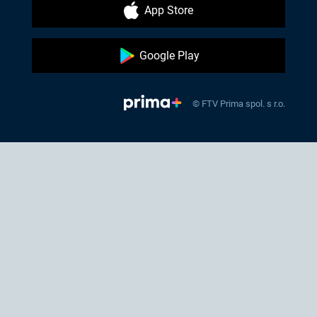
App Store
Google Play
© FTV Prima spol. s r.o.