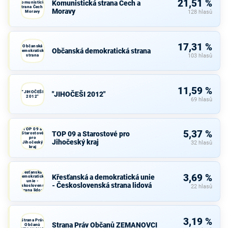
21,51 %
Komunistická strana Čech a
Komunistická
strana Čech a
Moravy
Moravy
128 hlasů
17,31 %
Občanská
Občanská demokratická strana
demokratická
strana
103 hlasů
11,59 %
"JIHOČEŠI
"JIHOČEŠI 2012"
2012"
69 hlasů
TOP 09 a
5,37 %
TOP 09 a Starostové pro
Starostové
pro
Jihočeský kraj
Jihočeský
32 hlasů
kraj
Křesťanská a
3,69 %
Křesťanská a demokratická unie
demokratická
unie -
- Československá strana lidová
Československá
22 hlasů
strana lidová
3,19 %
Strana Práv
Strana Práv Občanů ZEMANOVCI
Občanů