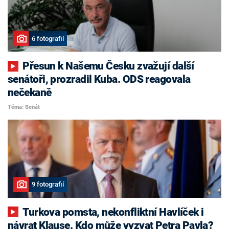
6 fotografií
Přesun k Našemu Česku zvažují další
senátoři, prozradil Kuba. ODS reagovala
nečekaně
Téma: Senát
9 fotografií
Turkova pomsta, nekonfliktní Havlíček i
návrat Klause. Kdo může vyzvat Petra Pavla?