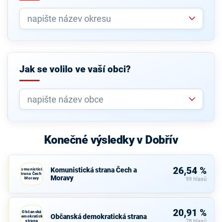
Jak se volilo ve vaší obci?
Konečné výsledky v Dobřív
26,54 %
Komunistická strana Čech a
Komunistická
strana Čech a
Moravy
Moravy
99 hlasů
20,91 %
Občanská
Občanská demokratická strana
demokratická
strana
78 hlasů