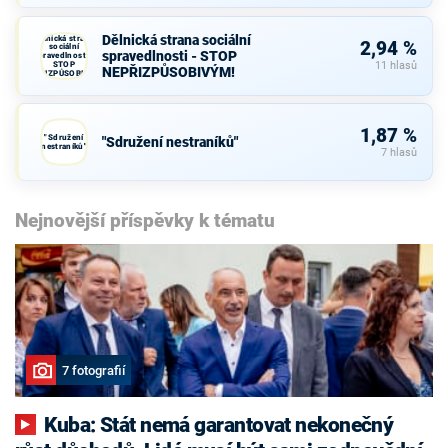
Dělnická strana sociální
Dělnická strana
2,94 %
sociální
spravedlnosti - STOP
spravedlnosti -
STOP
11 hlasů
NEPŘIZPŮSOBIVÝM!
NEPŘIZPŮSOBIVÝM!
1,87 %
"Sdružení
"Sdružení nestraníků"
nestraníků"
7 hlasů
Nejnovější příspěvky k tématu
7 fotografií
Kuba: Stát nemá garantovat nekonečný