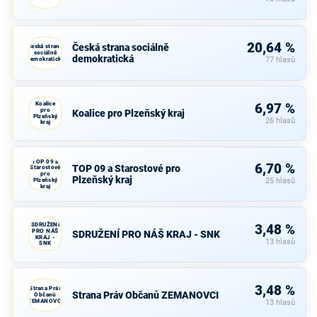
20,64 %
Česká strana sociálně
Česká strana
sociálně
demokratická
demokratická
77 hlasů
Koalice
6,97 %
pro
Koalice pro Plzeňský kraj
Plzeňský
26 hlasů
kraj
TOP 09 a
6,70 %
TOP 09 a Starostové pro
Starostové
pro
Plzeňský kraj
Plzeňský
25 hlasů
kraj
SDRUŽENÍ
3,48 %
PRO NÁŠ
SDRUŽENÍ PRO NÁŠ KRAJ - SNK
KRAJ -
13 hlasů
SNK
3,48 %
Strana Práv
Strana Práv Občanů ZEMANOVCI
Občanů
ZEMANOVCI
13 hlasů