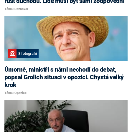
růst důchodů. Lidé musí být sami zodpovědní
Téma: Rozhovor
8 fotografií
Úmorné, ministři s námi nechodí do debat,
popsal Grolich situaci v opozici. Chystá velký
krok
Téma: Opozice