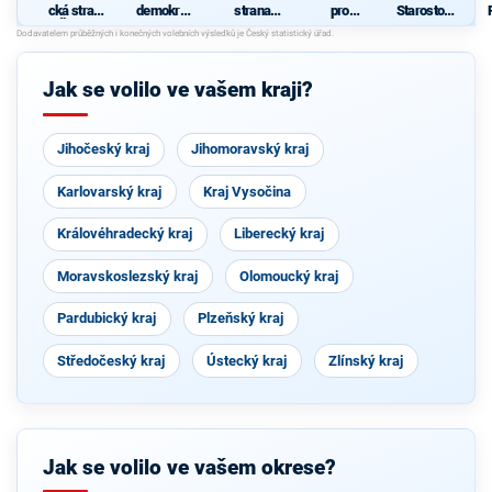
cká strana
demokrati
strana
pro
Starostové
Čech a
cká strana
sociálně
Plzeňský
pro
Moravy
demokrati
kraj
Plzeňský
cká
kraj
Jak se volilo ve vašem kraji?
Jihočeský kraj
Jihomoravský kraj
Karlovarský kraj
Kraj Vysočina
Královéhradecký kraj
Liberecký kraj
Moravskoslezský kraj
Olomoucký kraj
Pardubický kraj
Plzeňský kraj
Středočeský kraj
Ústecký kraj
Zlínský kraj
Jak se volilo ve vašem okrese?