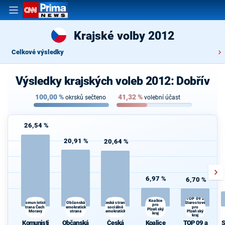
Krajské volby 2012
Celkové výsledky
Výsledky krajských voleb 2012: Dobřív
100,00
%
41,32
%
okrsků sečteno
volební účast
26,54 %
20,91 %
20,64 %
6,97 %
6,70 %
TOP 09 a
Koalice
Občanská
Komunistická
Česká strana
Starostové
pro
strana Čech a
demokratická
sociálně
pro
Plzeňský
Moravy
strana
demokratická
Plzeňský
kraj
kraj
Komunisti
Občanská
Česká
Koalice
TOP 09 a
S