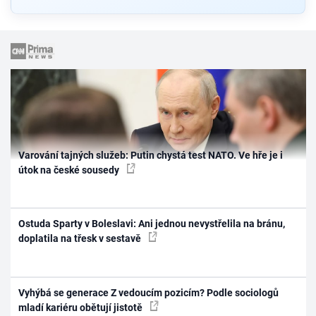
Varování tajných služeb: Putin chystá test NATO. Ve hře je i
útok na české sousedy
Ostuda Sparty v Boleslavi: Ani jednou nevystřelila na bránu,
doplatila na třesk v sestavě
Vyhýbá se generace Z vedoucím pozicím? Podle sociologů
mladí kariéru obětují jistotě