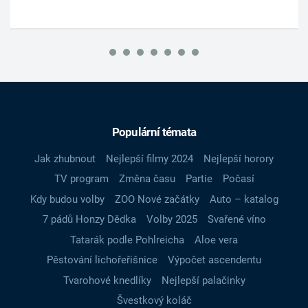
Populární témata
Jak zhubnout
Nejlepší filmy 2024
Nejlepší horory
TV program
Změna času
Partie
Počasí
Kdy budou volby
ZOO Nové začátky
Auto – katalog
7 pádů Honzy Dědka
Volby 2025
Svařené víno
Tatarák podle Pohlreicha
Aloe vera
Pěstování lichořeřišnice
Výpočet ascendentu
Tvarohové knedlíky
Nejlepší palačinky
Švestkový koláč