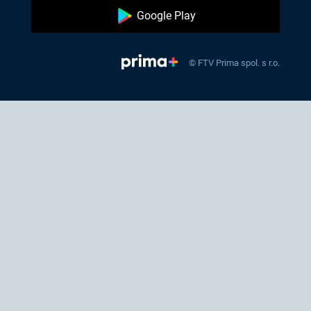
Google Play
© FTV Prima spol. s r.o.