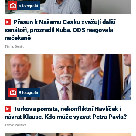
6 fotografií
Přesun k Našemu Česku zvažují další
senátoři, prozradil Kuba. ODS reagovala
nečekaně
Téma: Senát
9 fotografií
Turkova pomsta, nekonfliktní Havlíček i
návrat Klause. Kdo může vyzvat Petra Pavla?
Téma: Politika