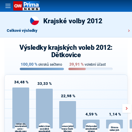
Krajské volby 2012
Celkové výsledky
Výsledky krajských voleb 2012:
Dětkovice
100,00
%
39,91
%
okrsků sečteno
volební účast
34,48 %
33,33 %
22,98 %
4,59 %
1,14 %
Křesťanská a
Česká strana
Občanská
demokratická
Komunistická
Strana
unie -
sociálně
strana Čech a
demokratická
zelených
Československá
demokratická
Moravy
strana
J