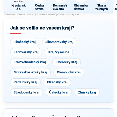
strana lidová
Křesťansk
Česká
Komunisti
Občanská
Strana
á a
strana
cká strana
demokrati
zelených
S
demokrati
sociálně
Čech a
cká strana
cká unie -
demokrati
Moravy
J
Českoslov
cká
enská
Jak se volilo ve vašem kraji?
strana
lidová
Jihočeský kraj
Jihomoravský kraj
Karlovarský kraj
Kraj Vysočina
Královéhradecký kraj
Liberecký kraj
Moravskoslezský kraj
Olomoucký kraj
Pardubický kraj
Plzeňský kraj
Středočeský kraj
Ústecký kraj
Zlínský kraj