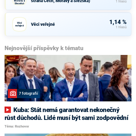
strana Čech, Moravy a Slezska)
Moravy a
1 hlasů
Slezska)
1,14 %
Věci
Věci veřejné
veřejné
1 hlasů
Nejnovější příspěvky k tématu
7 fotografií
Kuba: Stát nemá garantovat nekonečný
růst důchodů. Lidé musí být sami zodpovědní
Téma: Rozhovor