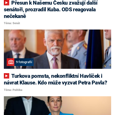
Přesun k Našemu Česku zvažují další
senátoři, prozradil Kuba. ODS reagovala
nečekaně
Téma: Senát
9 fotografií
Turkova pomsta, nekonfliktní Havlíček i
návrat Klause. Kdo může vyzvat Petra Pavla?
Téma: Politika