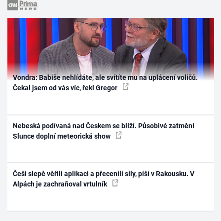
Vondra: Babiše nehlídáte, ale svítíte mu na uplácení voličů.
Čekal jsem od vás víc, řekl Gregor
Nebeská podívaná nad Českem se blíží. Působivé zatmění
Slunce doplní meteorická show
Češi slepě věřili aplikaci a přecenili síly, píší v Rakousku. V
Alpách je zachraňoval vrtulník