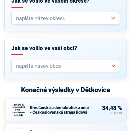
Jak se volilo ve vašem okrese?
Jak se volilo ve vaší obci?
Konečné výsledky v Dětkovice
Křesťanská a
34,48 %
Křesťanská a demokratická unie
demokratická
unie -
- Československá strana lidová
Československá
30 hlasů
strana lidová