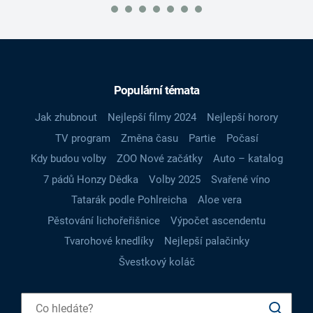
Populární témata
Jak zhubnout
Nejlepší filmy 2024
Nejlepší horory
TV program
Změna času
Partie
Počasí
Kdy budou volby
ZOO Nové začátky
Auto – katalog
7 pádů Honzy Dědka
Volby 2025
Svařené víno
Tatarák podle Pohlreicha
Aloe vera
Pěstování lichořeřišnice
Výpočet ascendentu
Tvarohové knedlíky
Nejlepší palačinky
Švestkový koláč