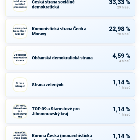
33,33 %
Česká strana sociálně
Česká strana
sociálně
demokratická
demokratická
29 hlasů
22,98 %
Komunistická strana Čech a
Komunistická
strana Čech a
Moravy
Moravy
20 hlasů
4,59 %
Občanská
Občanská demokratická strana
demokratická
strana
4 hlasů
1,14 %
Strana
Strana zelených
zelených
1 hlasů
TOP 09 a
1,14 %
TOP 09 a Starostové pro
Starostové
pro
Jihomoravský kraj
Jihomoravský
1 hlasů
kraj
Koruna Česká
1,14 %
Koruna Česká (monarchistická
(monarchistická
strana Čech,