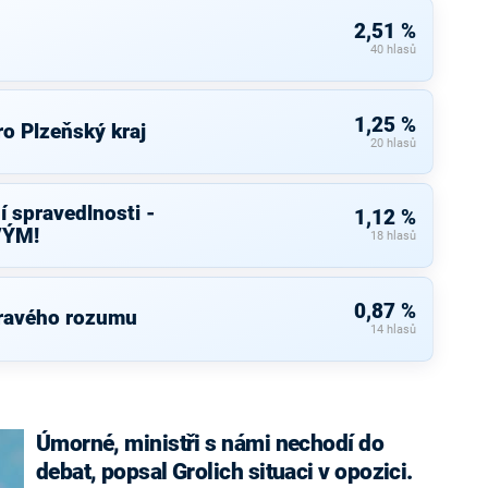
2,51 %
40 hlasů
1,25 %
o Plzeňský kraj
20 hlasů
í spravedlnosti -
1,12 %
VÝM!
18 hlasů
0,87 %
dravého rozumu
14 hlasů
Úmorné, ministři s námi nechodí do
debat, popsal Grolich situaci v opozici.