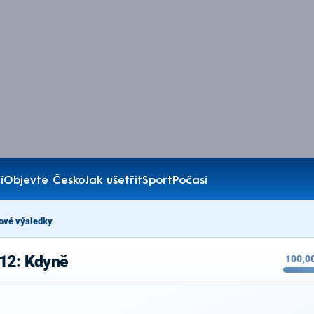
í
Objevte Česko
Jak ušetřit
Sport
Počasí
ové výsledky
012: Kdyně
100,0