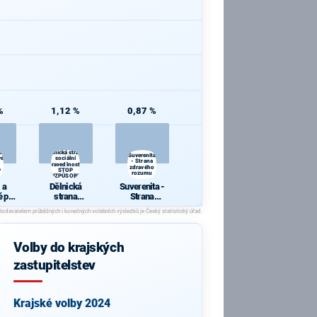
%
1,12 %
0,87 %
a
Dělnická strana
Suverenita
vé
sociální
- Strana
spravedlnosti -
zdravého
ý
STOP
rozumu
NEPŘIZPŮSOBIVÝM!
 a
Dělnická
Suverenita -
é pro
strana
Strana
kraj
sociální
zdravého
spravedlnosti
rozumu
- STOP
NEPŘIZPŮSO
Volby do krajských
BIVÝM!
zastupitelstev
Krajské volby 2024