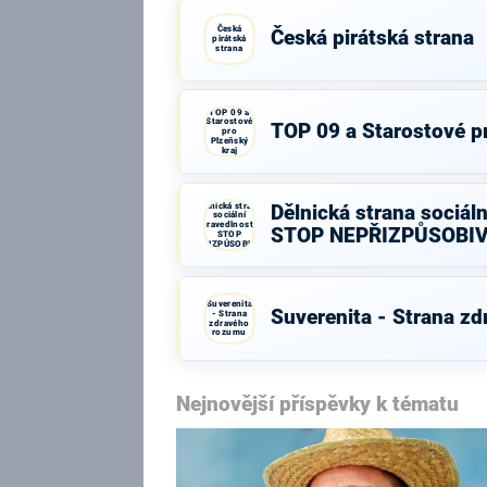
Česká
Česká pirátská strana
pirátská
strana
TOP 09 a
Starostové
TOP 09 a Starostové pr
pro
Plzeňský
kraj
Dělnická strana
Dělnická strana sociáln
sociální
spravedlnosti -
STOP NEPŘIZPŮSOBI
STOP
NEPŘIZPŮSOBIVÝM!
Suverenita
Suverenita - Strana z
- Strana
zdravého
rozumu
Nejnovější příspěvky k tématu