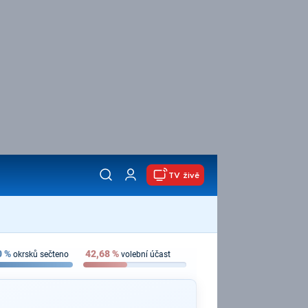
TV živě
0
%
42,68
%
okrsků sečteno
volební účast