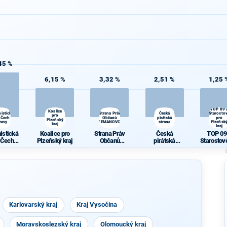
45 %
6,15 %
3,32 %
2,51 %
1,25 
TOP 09 
Koalice
istická
Strana Práv
Česká
Starosto
pro
 Čech a
Občanů
pirátská
pro
Plzeňský
ravy
ZEMANOVCI
strana
Plzeňsk
kraj
kraj
istická
Koalice pro
Strana Práv
Česká
TOP 09
 Čech a
Plzeňský kraj
Občanů
pirátská
Starostov
ravy
ZEMANOVCI
strana
Plzeňský 
Karlovarský kraj
Kraj Vysočina
Moravskoslezský kraj
Olomoucký kraj