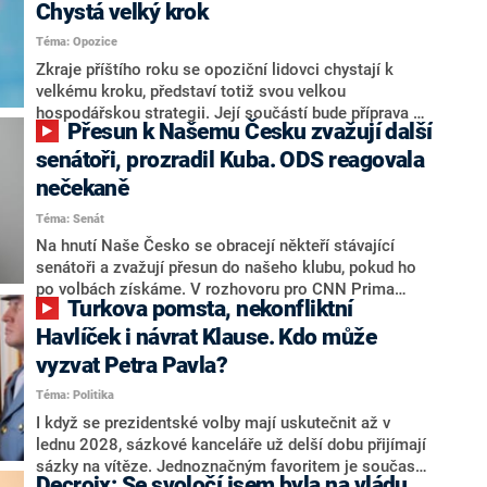
Chystá velký krok
Téma: Opozice
Zkraje příštího roku se opoziční lidovci chystají k
velkému kroku, představí totiž svou velkou
hospodářskou strategii. Její součástí bude příprava na
Přesun k Našemu Česku zvažují další
stárnutí populace, řekl ve středu na setkání s novináři
nový předseda lidovců Jan Grolich. Ten zároveň v
senátoři, prozradil Kuba. ODS reagovala
senátních volbách kandiduje ve Vyškově. Popsal i
nečekaně
aktivitu opozice, o níž vládní strany nebo političtí
Téma: Senát
komentátoři mluví jako o slabé a v defenzivě. „Je to
úmorná práce upozorňovat na chyby vlády. Ministři s
Na hnutí Naše Česko se obracejí někteří stávající
námi navíc nechodí do debat. Chceme ale ukazovat
senátoři a zvažují přesun do našeho klubu, pokud ho
svoje témata,“ odpověděl Grolich na dotaz CNN Prima
po volbách získáme. V rozhovoru pro CNN Prima
Turkova pomsta, nekonfliktní
NEWS.
NEWS to řekl zakladatel hnutí a jihočeský hejtman
Martin Kuba. Konkrétní nebyl, ale získat by takto mohl
Havlíček i návrat Klause. Kdo může
například senátora Zdeňka Hrabu, který je dnes
vyzvat Petra Pavla?
součástí klubu ODS a TOP 09. Hraba to na dotaz
Téma: Politika
redakce nevyloučil. Předseda klubu senátorů ODS
Zdeněk Nytra redakci řekl, že počítá s odchodem
I když se prezidentské volby mají uskutečnit až v
některých senátorů z klubu a že Naše Česko není
lednu 2028, sázkové kanceláře už delší dobu přijímají
nepřítel, ale soupeř.
sázky na vítěze. Jednoznačným favoritem je současná
Decroix: Se svoločí jsem byla na vládu