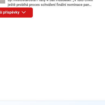
ještě probíhá proces schválení finální nominace pana
Jana Hušbauera Výborem hnutí ANO,“ uvedl pro
ší příspěvky
redakci místopředseda pražského ANO Martin
Benkovič. O Hušbauerovi se spekulovalo jako o
náhradníkovi v čele pražské kandidátky poté, co
rezignoval po sérii nejasností v majetkových
přiznáních a pořizování bytů Ondřej Prokop. Zároveň
ale stále není jasné, kdo bude za ANO kandidovat ve
dvou ze tří pražských obvodů do horní komory
parlamentu. ANO má v Praze dlouhodobě horší
výsledky než ve zbytku republiky.