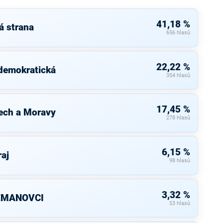
41,18 %
á strana
656 hlasů
22,22 %
 demokratická
354 hlasů
17,45 %
ech a Moravy
278 hlasů
6,15 %
raj
98 hlasů
3,32 %
ZEMANOVCI
53 hlasů