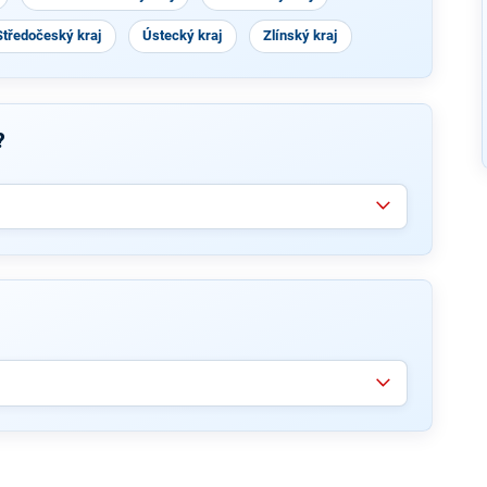
Středočeský kraj
Ústecký kraj
Zlínský kraj
?