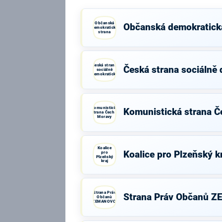
Občanská
Občanská demokratick
demokratická
strana
Česká strana
Česká strana sociálně
sociálně
demokratická
Komunistická
Komunistická strana Č
strana Čech a
Moravy
Koalice
Koalice pro Plzeňský k
pro
Plzeňský
kraj
Strana Práv
Strana Práv Občanů 
Občanů
ZEMANOVCI