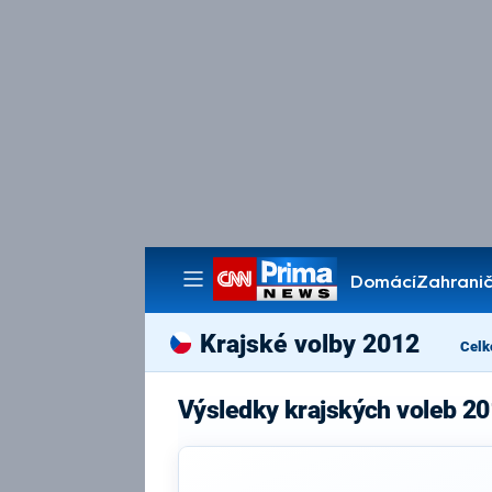
Domácí
Zahranič
Pořady
Krajské volby 2012
Celk
Výsledky krajských voleb 2