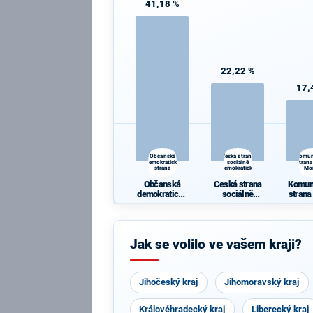
41,18 %
22,22 %
17,
Občanská
Česká strana
Komun
demokratická
sociálně
strana
strana
demokratická
Mo
Občanská
Česká strana
Komun
demokratická
sociálně
strana
strana
demokratická
Mo
Jak se volilo ve vašem kraji?
Jihočeský kraj
Jihomoravský kraj
Královéhradecký kraj
Liberecký kraj