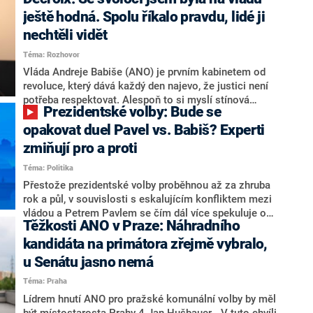
hlava státu Petr Pavel. Daleko za ním pak bookmakeři
zmiňují dva výrazné politiky ANO, tedy premiéra
ještě hodná. Spolu říkalo pravdu, lidé ji
Andreje Babiše a ministra průmyslu Karla Havlíčka.
nechtěli vidět
Oblíbeným tipem samotných sázkařů je poslanec za
Téma: Rozhovor
Motoristy Filip Turek. Politolog Jan Kubáček nicméně
o případné kandidatuře kohokoliv ze zmíněné trojice
Vláda Andreje Babiše (ANO) je prvním kabinetem od
značně pochybuje. Podle něj současná koalice dosud
revoluce, který dává každý den najevo, že justici není
nemá osobu, která by Pavlovi mohla konkurovat.
potřeba respektovat. Alespoň to si myslí stínová
Prezidentské volby: Bude se
ministryně spravedlnosti ODS Eva Decroix. V
rozhovoru pro CNN Prima NEWS si nebrala servítky
opakovat duel Pavel vs. Babiš? Experti
ohledně politického výkonu svého nástupce Jeronýma
zmiňují pro a proti
Tejce (za ANO) či vládní zmocněnkyně pro lidská
Téma: Politika
práva Taťány Malé (ANO). Označením „svoloč“ na
adresu vlády prý byla ještě hodná. Decroix se také
Přestože prezidentské volby proběhnou až za zhruba
vrátila k volební porážce koalice Spolu či promluvila o
rok a půl, v souvislosti s eskalujícím konfliktem mezi
hnutí Naše Česko Martina Kuby.
vládou a Petrem Pavlem se čím dál více spekuluje o
Těžkosti ANO v Praze: Náhradního
tom, koho by do bitvy o Hrad mohla vyslat současná
koalice. Někteří političtí komentátoři znovu vytahují
kandidáta na primátora zřejmě vybralo,
jméno premiéra Andreje Babiše (ANO). Jak moc je
u Senátu jasno nemá
pravděpodobné, že se v prezidentských volbách 2028
Téma: Praha
bude znovu opakovat souboj z roku 2023?
Lídrem hnutí ANO pro pražské komunální volby by měl
být místostarosta Prahy 4 Jan Hušbauer. „V tuto chvíli