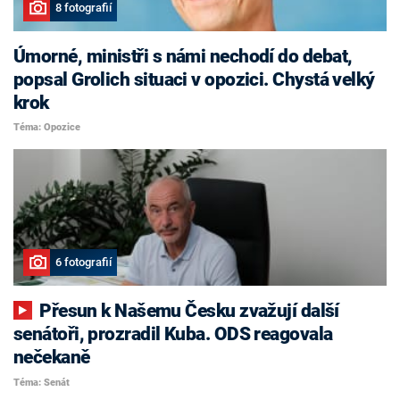
8 fotografií
Úmorné, ministři s námi nechodí do debat,
popsal Grolich situaci v opozici. Chystá velký
krok
Téma: Opozice
6 fotografií
Přesun k Našemu Česku zvažují další
senátoři, prozradil Kuba. ODS reagovala
nečekaně
Téma: Senát