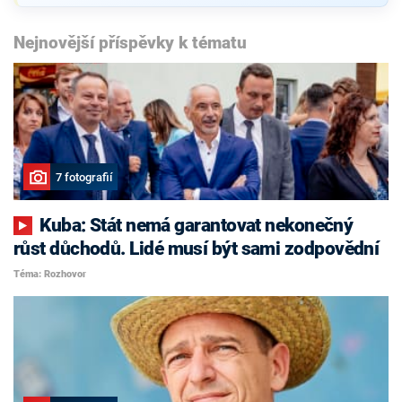
Nejnovější příspěvky k tématu
7 fotografií
Kuba: Stát nemá garantovat nekonečný
růst důchodů. Lidé musí být sami zodpovědní
Téma: Rozhovor