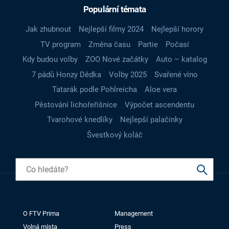
Populární témata
Jak zhubnout
Nejlepší filmy 2024
Nejlepší horory
TV program
Změna času
Partie
Počasí
Kdy budou volby
ZOO Nové začátky
Auto – katalog
7 pádů Honzy Dědka
Volby 2025
Svařené víno
Tatarák podle Pohlreicha
Aloe vera
Pěstování lichořeřišnice
Výpočet ascendentu
Tvarohové knedlíky
Nejlepší palačinky
Švestkový koláč
O FTV Prima
Management
Volná místa
Press