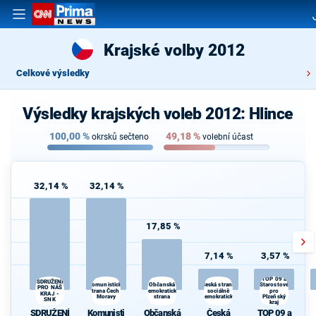
Krajské volby 2012
Celkové výsledky
Výsledky krajských voleb 2012: Hlince
100,00
%
49,18
%
okrsků sečteno
volební účast
32,14 %
32,14 %
17,85 %
7,14 %
3,57 %
TOP 09 a
SDRUŽENÍ
Komunistická
Česká strana
Občanská
Starostové
PRO NÁŠ
strana Čech a
demokratická
sociálně
pro
KRAJ -
Moravy
strana
demokratická
Plzeňský
SNK
kraj
SDRUŽENÍ
Komunisti
Občanská
Česká
TOP 09 a