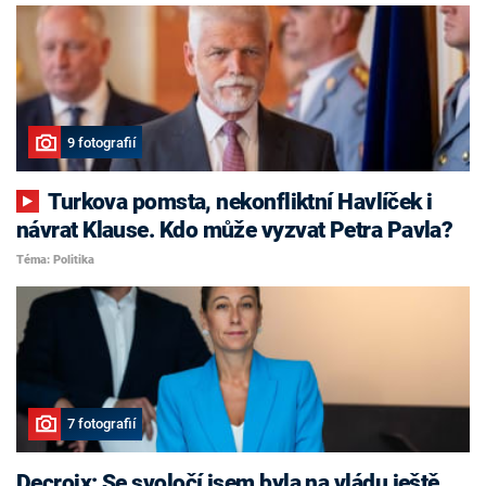
9 fotografií
Turkova pomsta, nekonfliktní Havlíček i
návrat Klause. Kdo může vyzvat Petra Pavla?
Téma: Politika
7 fotografií
Decroix: Se svoločí jsem byla na vládu ještě