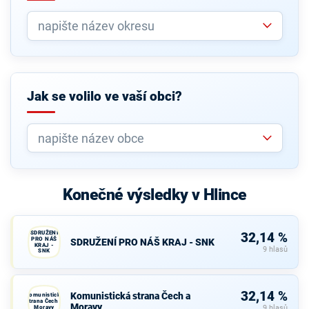
Jak se volilo ve vaší obci?
Konečné výsledky v Hlince
SDRUŽENÍ
32,14 %
PRO NÁŠ
SDRUŽENÍ PRO NÁŠ KRAJ - SNK
KRAJ -
9 hlasů
SNK
32,14 %
Komunistická strana Čech a
Komunistická
strana Čech a
Moravy
Moravy
9 hlasů