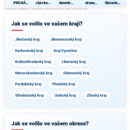
PRO NÁŠ
cká strana
demokrati
strana
Starostové
KRAJ -
Čech a
cká strana
sociálně
pro
SNK
Moravy
demokrati
Plzeňský
cká
kraj
Jak se volilo ve vašem kraji?
Jihočeský kraj
Jihomoravský kraj
Karlovarský kraj
Kraj Vysočina
Královéhradecký kraj
Liberecký kraj
Moravskoslezský kraj
Olomoucký kraj
Pardubický kraj
Plzeňský kraj
Středočeský kraj
Ústecký kraj
Zlínský kraj
Jak se volilo ve vašem okrese?