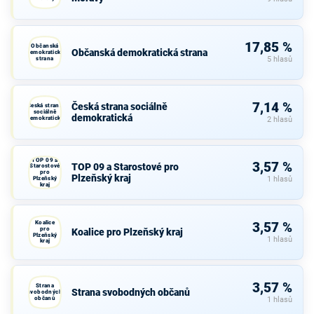
17,85 %
Občanská
Občanská demokratická strana
demokratická
strana
5 hlasů
7,14 %
Česká strana sociálně
Česká strana
sociálně
demokratická
demokratická
2 hlasů
TOP 09 a
3,57 %
TOP 09 a Starostové pro
Starostové
pro
Plzeňský kraj
Plzeňský
1 hlasů
kraj
Koalice
3,57 %
pro
Koalice pro Plzeňský kraj
Plzeňský
1 hlasů
kraj
3,57 %
Strana
Strana svobodných občanů
svobodných
občanů
1 hlasů