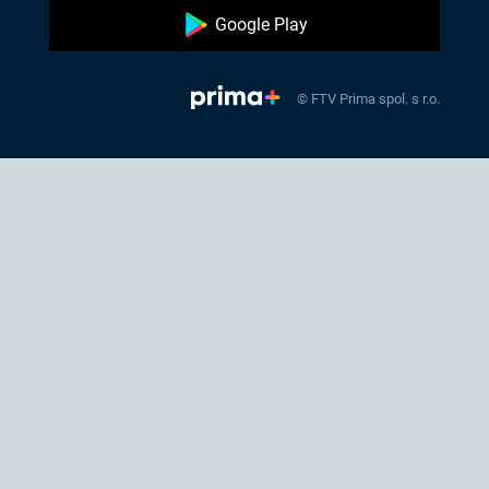
Google Play
© FTV Prima spol. s r.o.