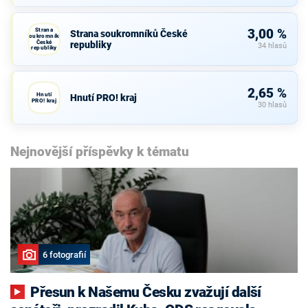
Strana
3,00 %
Strana soukromníků České
soukromníků
České
republiky
34 hlasů
republiky
2,65 %
Hnutí
Hnutí PRO! kraj
PRO! kraj
30 hlasů
Nejnovější příspěvky k tématu
6 fotografií
Přesun k Našemu Česku zvažují další