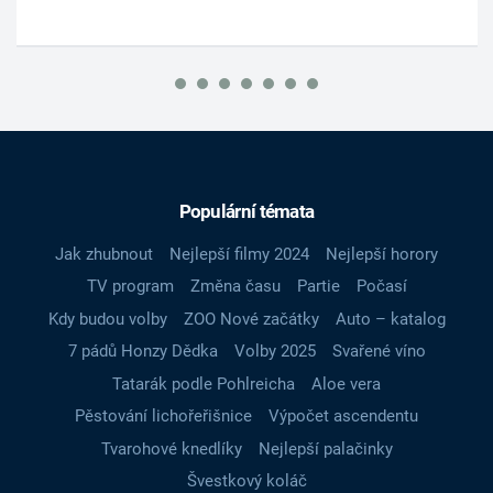
Populární témata
Jak zhubnout
Nejlepší filmy 2024
Nejlepší horory
TV program
Změna času
Partie
Počasí
Kdy budou volby
ZOO Nové začátky
Auto – katalog
7 pádů Honzy Dědka
Volby 2025
Svařené víno
Tatarák podle Pohlreicha
Aloe vera
Pěstování lichořeřišnice
Výpočet ascendentu
Tvarohové knedlíky
Nejlepší palačinky
Švestkový koláč