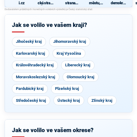
i.cz
cká strana
strana
městu,
demokrati
s
Čech a
sociálně
město
cká strana
Moravy
demokrati
občanům"
2
cká
Jak se volilo ve vašem kraji?
Jihočeský kraj
Jihomoravský kraj
Karlovarský kraj
Kraj Vysočina
Královéhradecký kraj
Liberecký kraj
Moravskoslezský kraj
Olomoucký kraj
Pardubický kraj
Plzeňský kraj
Středočeský kraj
Ústecký kraj
Zlínský kraj
Jak se volilo ve vašem okrese?