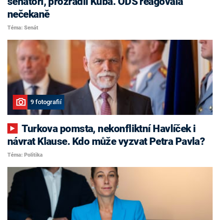
senátoři, prozradil Kuba. ODS reagovala
nečekaně
Téma: Senát
9 fotografií
Turkova pomsta, nekonfliktní Havlíček i
návrat Klause. Kdo může vyzvat Petra Pavla?
Téma: Politika