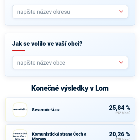
Jak se volilo ve vaší obci?
Konečné výsledky v Lom
25,84 %
Severočeši.cz
Severočeši.cz
292 hlasů
20,26 %
Komunistická strana Čech a
Komunistická
strana Čech a
Moravy
Moravy
229 hlasů