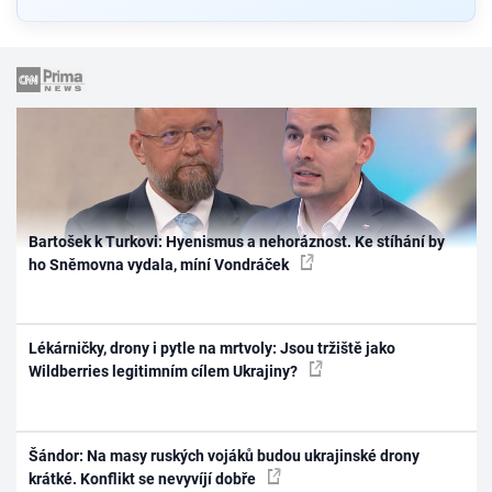
Bartošek k Turkovi: Hyenismus a nehoráznost. Ke stíhání by
ho Sněmovna vydala, míní Vondráček
Lékárničky, drony i pytle na mrtvoly: Jsou tržiště jako
Wildberries legitimním cílem Ukrajiny?
Šándor: Na masy ruských vojáků budou ukrajinské drony
krátké. Konflikt se nevyvíjí dobře