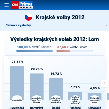
Krajské volby 2012
Celkové výsledky
Výsledky krajských voleb 2012: Lom
100,00
%
37,60
%
okrsků sečteno
volební účast
25,84 %
20,26 %
16,72 %
6,37 %
4,95 %
"Občané
Komunistická
Česká strana
Občanská
městu,
Severočeši.cz
strana Čech a
sociálně
demokratická
město
Moravy
demokratická
strana
občanům"
Severočeš
Komunisti
Česká
"Občané
Občanská