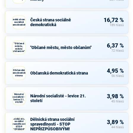
16,72 %
Česká strana sociálně
Česká strana
sociálně
demokratická
demokratická
189 hlasů
"Občané
6,37 %
městu,
"Občané městu, město občanům"
město
72 hlasů
občanům"
4,95 %
Občanská
Občanská demokratická strana
demokratická
strana
56 hlasů
Národní
3,98 %
Národní socialisté - levice 21.
socialisté -
levice 21.
století
45 hlasů
století
Dělnická strana sociální
Dělnická strana
3,89 %
sociální
spravedlnosti - STOP
spravedlnosti -
STOP
44 hlasů
NEPŘIZPŮSOBIVÝM!
NEPŘIZPŮSOBIVÝM!