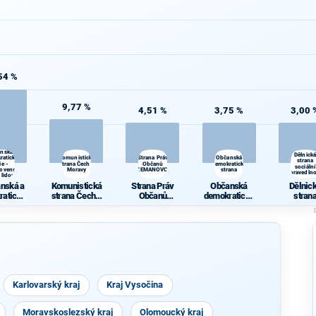
54 %
9,77 %
4,51 %
3,75 %
3,00 
anská a
Dělnická
ratická
Komunistická
Strana Práv
Občanská
strana
ie -
strana Čech a
Občanů
demokratická
sociální
lovenská
Moravy
ZEMANOVCI
strana
spravedlno
 lidová
anská a
Komunistická
Strana Práv
Občanská
Dělnic
ratická
strana Čech a
Občanů
demokratická
stran
ie -
Moravy
ZEMANOVCI
strana
sociál
slovens
spravedln
trana
dová
Karlovarský kraj
Kraj Vysočina
Moravskoslezský kraj
Olomoucký kraj