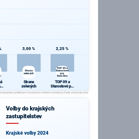
%
3,00 %
2,25 %
TOP 09 a
Strana
Starostové
zelených
pro
sti
Vysočinu
ká
Strana
TOP 09 a
a
zelených
Starostové pro
ní
Vysočinu
osti
Volby do krajských
zastupitelstev
Krajské volby 2024