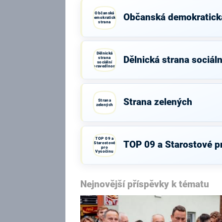
Občanská
Občanská demokratick
demokratická
strana
Dělnická
Dělnická strana sociáln
strana
sociální
spravedlnosti
Strana zelených
Strana
zelených
TOP 09 a
TOP 09 a Starostové p
Starostové
pro
Vysočinu
Nejnovější příspěvky k tématu