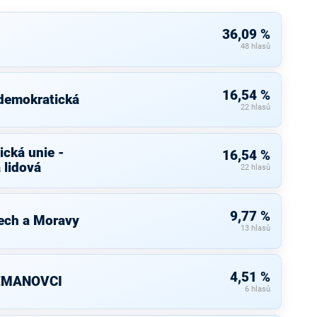
36,09 %
48 hlasů
16,54 %
 demokratická
22 hlasů
cká unie -
16,54 %
 lidová
22 hlasů
9,77 %
ech a Moravy
13 hlasů
4,51 %
ZEMANOVCI
6 hlasů