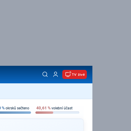
TV živě
0
%
40,61
%
okrsků sečteno
volební účast