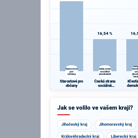
16,54 %
16,
Křesť
Starostové
Česká strana
demok
pro
sociálně
un
občany
demokratická
Českos
strana
Starostové pro
Česká strana
Křesť
občany
sociálně
demok
demokratická
un
Česko
ká s
li
Jak se volilo ve vašem kraji?
Jihočeský kraj
Jihomoravský kraj
Královéhradecký kraj
Liberecký kraj