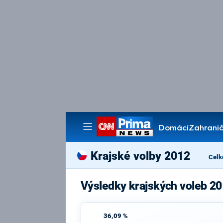
Domácí
Zahranič
Pořady
Krajské volby 2012
Celk
Výsledky krajských voleb 20
36,09 %