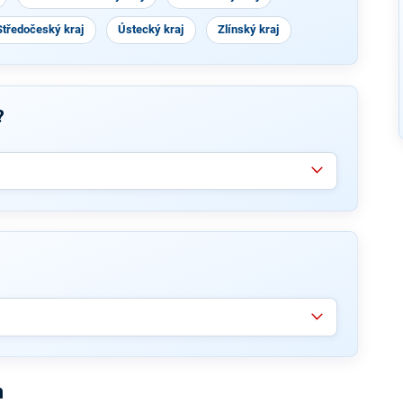
Středočeský kraj
Ústecký kraj
Zlínský kraj
?
n