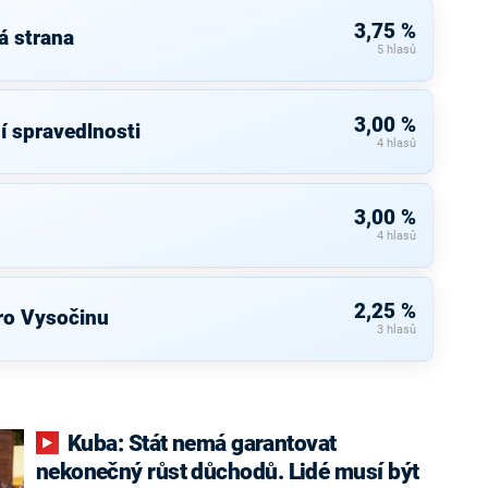
3,75 %
á strana
5 hlasů
3,00 %
í spravedlnosti
4 hlasů
3,00 %
4 hlasů
2,25 %
ro Vysočinu
3 hlasů
Kuba: Stát nemá garantovat
nekonečný růst důchodů. Lidé musí být