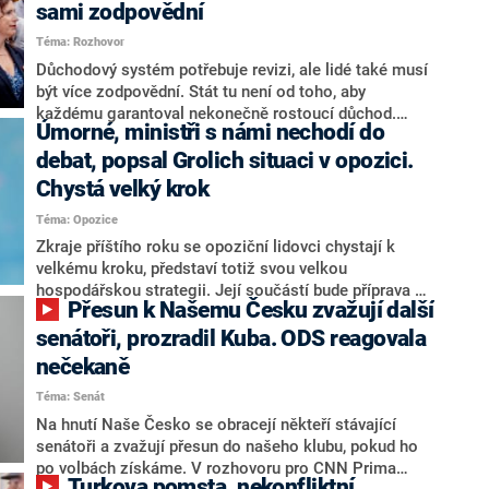
sami zodpovědní
Téma: Rozhovor
Důchodový systém potřebuje revizi, ale lidé také musí
být více zodpovědní. Stát tu není od toho, aby
každému garantoval nekonečně rostoucí důchod.
Úmorné, ministři s námi nechodí do
Chybí tu nový systém a my ho představíme,řekl
hejtman Jihočeského kraje a předseda hnutí Naše
debat, popsal Grolich situaci v opozici.
Česko Martin Kuba v rozhovoru pro CNN Prima NEWS.
Chystá velký krok
V čele státu pak podle něj nemůže být člověk, který by
Téma: Opozice
střetem zájmů omezoval čerpání financí a rozvoj,
dodal. Řešení u Andreje Babiše ale hodnotit nechtěl.
Zkraje příštího roku se opoziční lidovci chystají k
velkému kroku, představí totiž svou velkou
hospodářskou strategii. Její součástí bude příprava na
Přesun k Našemu Česku zvažují další
stárnutí populace, řekl ve středu na setkání s novináři
nový předseda lidovců Jan Grolich. Ten zároveň v
senátoři, prozradil Kuba. ODS reagovala
senátních volbách kandiduje ve Vyškově. Popsal i
nečekaně
aktivitu opozice, o níž vládní strany nebo političtí
Téma: Senát
komentátoři mluví jako o slabé a v defenzivě. „Je to
úmorná práce upozorňovat na chyby vlády. Ministři s
Na hnutí Naše Česko se obracejí někteří stávající
námi navíc nechodí do debat. Chceme ale ukazovat
senátoři a zvažují přesun do našeho klubu, pokud ho
svoje témata,“ odpověděl Grolich na dotaz CNN Prima
po volbách získáme. V rozhovoru pro CNN Prima
Turkova pomsta, nekonfliktní
NEWS.