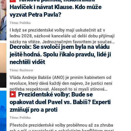
NEWS to řekl zakladatel hnutí a jihočeský hejtman
Martin Kuba. Konkrétní nebyl, ale získat by takto mohl
Havlíček i návrat Klause. Kdo může
například senátora Zdeňka Hrabu, který je dnes
vyzvat Petra Pavla?
součástí klubu ODS a TOP 09. Hraba to na dotaz
Téma: Politika
redakce nevyloučil. Předseda klubu senátorů ODS
Zdeněk Nytra redakci řekl, že počítá s odchodem
I když se prezidentské volby mají uskutečnit až v
některých senátorů z klubu a že Naše Česko není
lednu 2028, sázkové kanceláře už delší dobu přijímají
nepřítel, ale soupeř.
sázky na vítěze. Jednoznačným favoritem je současná
Decroix: Se svoločí jsem byla na vládu
hlava státu Petr Pavel. Daleko za ním pak bookmakeři
zmiňují dva výrazné politiky ANO, tedy premiéra
ještě hodná. Spolu říkalo pravdu, lidé ji
Andreje Babiše a ministra průmyslu Karla Havlíčka.
nechtěli vidět
Oblíbeným tipem samotných sázkařů je poslanec za
Téma: Rozhovor
Motoristy Filip Turek. Politolog Jan Kubáček nicméně
o případné kandidatuře kohokoliv ze zmíněné trojice
Vláda Andreje Babiše (ANO) je prvním kabinetem od
značně pochybuje. Podle něj současná koalice dosud
revoluce, který dává každý den najevo, že justici není
nemá osobu, která by Pavlovi mohla konkurovat.
potřeba respektovat. Alespoň to si myslí stínová
Prezidentské volby: Bude se
ministryně spravedlnosti ODS Eva Decroix. V
rozhovoru pro CNN Prima NEWS si nebrala servítky
opakovat duel Pavel vs. Babiš? Experti
ohledně politického výkonu svého nástupce Jeronýma
zmiňují pro a proti
Tejce (za ANO) či vládní zmocněnkyně pro lidská
Téma: Politika
práva Taťány Malé (ANO). Označením „svoloč“ na
adresu vlády prý byla ještě hodná. Decroix se také
Přestože prezidentské volby proběhnou až za zhruba
vrátila k volební porážce koalice Spolu či promluvila o
rok a půl, v souvislosti s eskalujícím konfliktem mezi