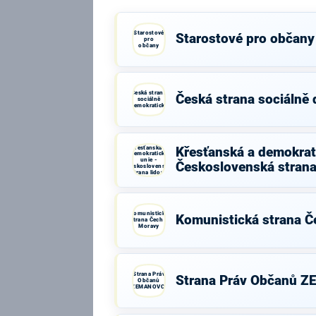
Starostové
Starostové pro občany
pro
občany
Česká strana
Česká strana sociálně
sociálně
demokratická
Křesťanská a
Křesťanská a demokrati
demokratická
unie -
Československá strana
Československá
strana lidová
Komunistická
Komunistická strana Č
strana Čech a
Moravy
Strana Práv
Strana Práv Občanů 
Občanů
ZEMANOVCI