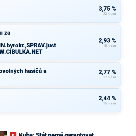
3,75 %
23 hlasů
u za
2,93 %
N.byrokr.,SPRAV.just
18 hlasů
WW.CIBULKA.NET
ovolných hasičů a
2,77 %
17 hlasů
2,44 %
15 hlasů
Kuba: Stát nemá garantovat