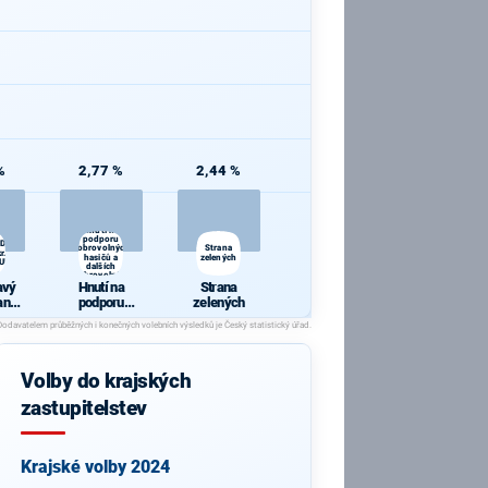
%
2,77 %
2,44 %
Hnutí na
podporu
ODVOLAT.polit.,NÍZKÉ
dobrovolných
Strana
r.,SPRAV.just.,PŘÍMOU
hasičů a
zelených
BULKA.NET
dalších
dobrovolníků
avý
Hnutí na
Strana
anu
podporu
zelených
dobrovolných
poli
hasičů a
KÉ
dalších
ROV
dobrovolníků
Volby do krajských
IN.b
RAV.
zastupitelstev
ÍMOU
.
ULK
T
Krajské volby 2024