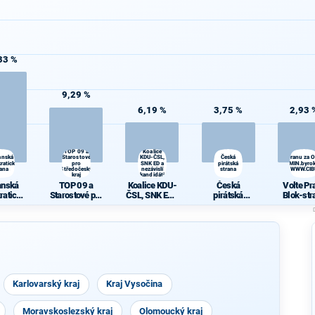
33 %
9,29 %
6,19 %
3,75 %
2,93 
TOP 09 a
Koalice
anská
Starostové
KDU-ČSL,
Česká
Volte Pravý Blok-stranu za 
ratická
pro
SNK ED a
pirátská
daně,VYROVN.rozp.,MIN.byrok
rana
Středočeský
nezávislí
strana
demokr. WWW.CI
kraj
kandidáti
anská
TOP 09 a
Koalice KDU-
Česká
Volte Pr
ratická
Starostové pro
ČSL, SNK ED a
pirátská
Blok-str
rana
Středočeský
nezávislí
strana
za
kraj
kandidáti
ODVOLAT.
t.,NÍZ
daně,VY
N.rozp.,M
yrokr.,SP
just.,PŘ
demokr
Karlovarský kraj
Kraj Vysočina
WWW.CIB
A.NE
Moravskoslezský kraj
Olomoucký kraj