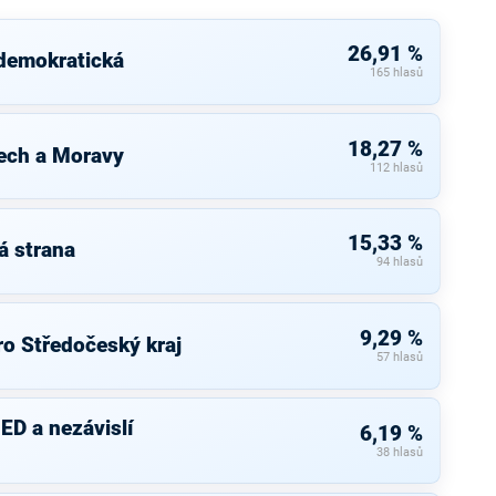
26,91 %
 demokratická
165 hlasů
18,27 %
ech a Moravy
112 hlasů
15,33 %
á strana
94 hlasů
9,29 %
ro Středočeský kraj
57 hlasů
ED a nezávislí
6,19 %
38 hlasů