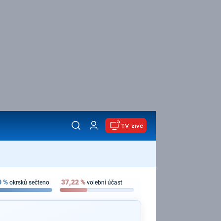
TV živě
0
%
37,22
%
okrsků sečteno
volební účast