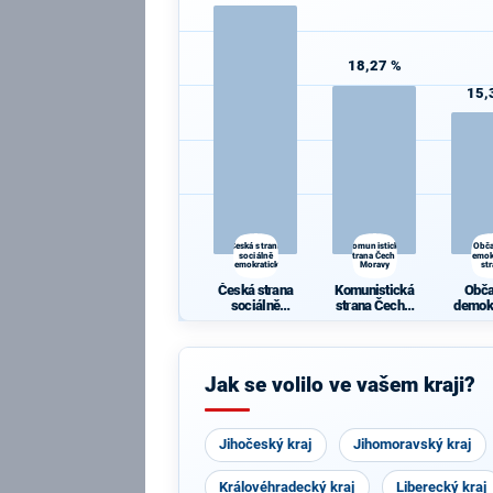
18,27 %
15,
Česká strana
Komunistická
Obč
sociálně
strana Čech a
demok
demokratická
Moravy
st
Česká strana
Komunistická
Obč
sociálně
strana Čech a
demok
demokratická
Moravy
st
Jak se volilo ve vašem kraji?
Jihočeský kraj
Jihomoravský kraj
Královéhradecký kraj
Liberecký kraj