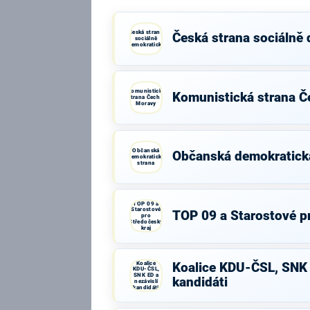
Česká strana
Česká strana sociálně
sociálně
demokratická
Komunistická
Komunistická strana Č
strana Čech a
Moravy
Občanská
Občanská demokratick
demokratická
strana
TOP 09 a
Starostové
TOP 09 a Starostové p
pro
Středočeský
kraj
Koalice
Koalice KDU-ČSL, SNK 
KDU-ČSL,
SNK ED a
kandidáti
nezávislí
kandidáti