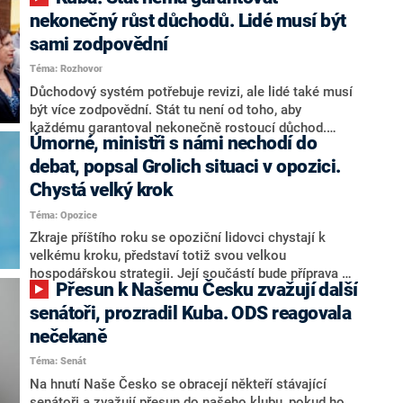
nekonečný růst důchodů. Lidé musí být
sami zodpovědní
Téma: Rozhovor
Důchodový systém potřebuje revizi, ale lidé také musí
být více zodpovědní. Stát tu není od toho, aby
každému garantoval nekonečně rostoucí důchod.
Úmorné, ministři s námi nechodí do
Chybí tu nový systém a my ho představíme,řekl
hejtman Jihočeského kraje a předseda hnutí Naše
debat, popsal Grolich situaci v opozici.
Česko Martin Kuba v rozhovoru pro CNN Prima NEWS.
Chystá velký krok
V čele státu pak podle něj nemůže být člověk, který by
Téma: Opozice
střetem zájmů omezoval čerpání financí a rozvoj,
dodal. Řešení u Andreje Babiše ale hodnotit nechtěl.
Zkraje příštího roku se opoziční lidovci chystají k
velkému kroku, představí totiž svou velkou
hospodářskou strategii. Její součástí bude příprava na
Přesun k Našemu Česku zvažují další
stárnutí populace, řekl ve středu na setkání s novináři
nový předseda lidovců Jan Grolich. Ten zároveň v
senátoři, prozradil Kuba. ODS reagovala
senátních volbách kandiduje ve Vyškově. Popsal i
nečekaně
aktivitu opozice, o níž vládní strany nebo političtí
Téma: Senát
komentátoři mluví jako o slabé a v defenzivě. „Je to
úmorná práce upozorňovat na chyby vlády. Ministři s
Na hnutí Naše Česko se obracejí někteří stávající
námi navíc nechodí do debat. Chceme ale ukazovat
senátoři a zvažují přesun do našeho klubu, pokud ho