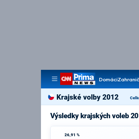
Domácí
Zahranič
Pořady
Krajské volby 2012
Celk
Výsledky krajských voleb 20
26,91 %