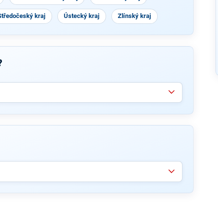
Středočeský kraj
Ústecký kraj
Zlínský kraj
?