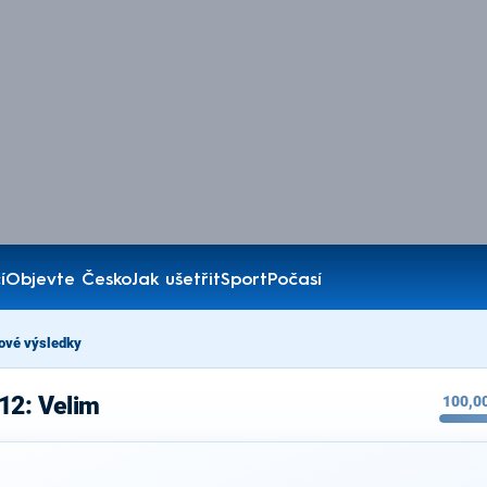
í
Objevte Česko
Jak ušetřit
Sport
Počasí
ové výsledky
12: Velim
100,0