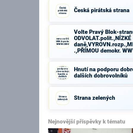
Česká
Česká pirátská strana
pirátská
strana
Volte Pravý Blok-stran
ODVOLAT.polit.,NÍZKÉ
Volte Pravý Blok-stranu za ODVOLAT.polit.,NÍZKÉ
daně,VYROVN.rozp.,MIN.byrokr.,SPRAV.just.,PŘÍMOU
daně,VYROVN.rozp.,MI
demokr. WWW.CIBULKA.NET
.,PŘÍMOU demokr. W
Hnutí na
Hnutí na podporu dobr
podporu
dobrovolných
hasičů a
dalších dobrovolníků
dalších
dobrovolníků
Strana zelených
Strana
zelených
Nejnovější příspěvky k tématu