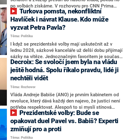
svoje témata,“ odpověděl Grolich na dotaz CNN Prima
po volbách získáme. V rozhovoru pro CNN Prima
Turkova pomsta, nekonfliktní
NEWS.
NEWS to řekl zakladatel hnutí a jihočeský hejtman
Martin Kuba. Konkrétní nebyl, ale získat by takto mohl
Havlíček i návrat Klause. Kdo může
například senátora Zdeňka Hrabu, který je dnes
vyzvat Petra Pavla?
součástí klubu ODS a TOP 09. Hraba to na dotaz
Téma: Politika
redakce nevyloučil. Předseda klubu senátorů ODS
Zdeněk Nytra redakci řekl, že počítá s odchodem
I když se prezidentské volby mají uskutečnit až v
některých senátorů z klubu a že Naše Česko není
lednu 2028, sázkové kanceláře už delší dobu přijímají
nepřítel, ale soupeř.
sázky na vítěze. Jednoznačným favoritem je současná
Decroix: Se svoločí jsem byla na vládu
hlava státu Petr Pavel. Daleko za ním pak bookmakeři
zmiňují dva výrazné politiky ANO, tedy premiéra
ještě hodná. Spolu říkalo pravdu, lidé ji
Andreje Babiše a ministra průmyslu Karla Havlíčka.
nechtěli vidět
Oblíbeným tipem samotných sázkařů je poslanec za
Téma: Rozhovor
Motoristy Filip Turek. Politolog Jan Kubáček nicméně
o případné kandidatuře kohokoliv ze zmíněné trojice
Vláda Andreje Babiše (ANO) je prvním kabinetem od
značně pochybuje. Podle něj současná koalice dosud
revoluce, který dává každý den najevo, že justici není
nemá osobu, která by Pavlovi mohla konkurovat.
potřeba respektovat. Alespoň to si myslí stínová
Prezidentské volby: Bude se
ministryně spravedlnosti ODS Eva Decroix. V
rozhovoru pro CNN Prima NEWS si nebrala servítky
opakovat duel Pavel vs. Babiš? Experti
ohledně politického výkonu svého nástupce Jeronýma
zmiňují pro a proti
Tejce (za ANO) či vládní zmocněnkyně pro lidská
Téma: Politika
práva Taťány Malé (ANO). Označením „svoloč“ na