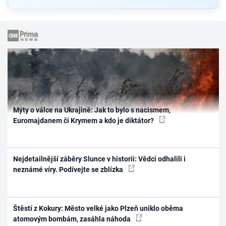
Mýty o válce na Ukrajině: Jak to bylo s nacismem,
Euromajdanem či Krymem a kdo je diktátor?
Nejdetailnější záběry Slunce v historii: Vědci odhalili i
neznámé víry. Podívejte se zblízka
Štěstí z Kokury: Město velké jako Plzeň uniklo oběma
atomovým bombám, zasáhla náhoda