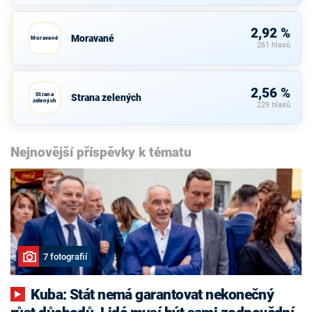
2,92 %
Moravané
Moravané
261 hlasů
2,56 %
Strana
Strana zelených
zelených
229 hlasů
Nejnovější příspěvky k tématu
7 fotografií
Kuba: Stát nemá garantovat nekonečný