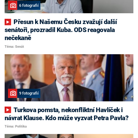
6 fotografií
Přesun k Našemu Česku zvažují další
senátoři, prozradil Kuba. ODS reagovala
nečekaně
Téma: Senát
9 fotografií
Turkova pomsta, nekonfliktní Havlíček i
návrat Klause. Kdo může vyzvat Petra Pavla?
Téma: Politika