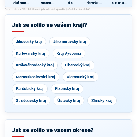
cká strana
strana
á a
demokrati
a TOP 09
Čech a
sociálně
demokrati
cká strana
pro
Moravy
demokrati
cká unie -
Zlínský
cká
Českoslov
kraj
enská
Jak se volilo ve vašem kraji?
strana
lidová
Jihočeský kraj
Jihomoravský kraj
Karlovarský kraj
Kraj Vysočina
Královéhradecký kraj
Liberecký kraj
Moravskoslezský kraj
Olomoucký kraj
Pardubický kraj
Plzeňský kraj
Středočeský kraj
Ústecký kraj
Zlínský kraj
Jak se volilo ve vašem okrese?