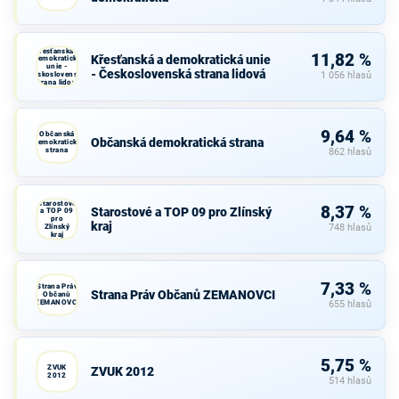
Křesťanská a
11,82 %
Křesťanská a demokratická unie
demokratická
unie -
- Československá strana lidová
Československá
1 056 hlasů
strana lidová
9,64 %
Občanská
Občanská demokratická strana
demokratická
strana
862 hlasů
Starostové
8,37 %
Starostové a TOP 09 pro Zlínský
a TOP 09
pro
kraj
Zlínský
748 hlasů
kraj
7,33 %
Strana Práv
Strana Práv Občanů ZEMANOVCI
Občanů
ZEMANOVCI
655 hlasů
5,75 %
ZVUK
ZVUK 2012
2012
514 hlasů