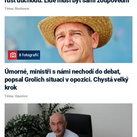
růst důchodů. Lidé musí být sami zodpovědní
Téma: Rozhovor
8 fotografií
Úmorné, ministři s námi nechodí do debat,
popsal Grolich situaci v opozici. Chystá velký
krok
Téma: Opozice