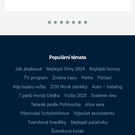
Populární témata
Jak zhubnout
Nejlepší filmy 2024
Nejlepší horory
TV program
Změna času
Partie
Počasí
Kdy budou volby
ZOO Nové začátky
Auto – katalog
7 pádů Honzy Dědka
Volby 2025
Svařené víno
Tatarák podle Pohlreicha
Aloe vera
Pěstování lichořeřišnice
Výpočet ascendentu
Tvarohové knedlíky
Nejlepší palačinky
Švestkový koláč