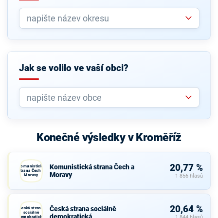
Jak se volilo ve vaší obci?
Konečné výsledky v Kroměříž
20,77 %
Komunistická strana Čech a
Komunistická
strana Čech a
Moravy
Moravy
1 856 hlasů
20,64 %
Česká strana sociálně
Česká strana
sociálně
demokratická
demokratická
1 844 hlasů