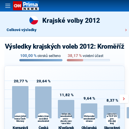
Krajské volby 2012
Celkové výsledky
Výsledky krajských voleb 2012: Kroměříž
100,00
%
38,17
%
okrsků sečteno
volební účast
20,77 %
20,64 %
11,82 %
9,64 %
8,37 %
Křesťanská a
Starostové
Česká strana
Občanská
Komunistická
demokratická
a TOP 09
strana Čech a
sociálně
unie -
demokratická
pro
Moravy
demokratická
Československá
strana
Zlínský
strana lidová
kraj
Komunisti
Česká
Křesťansk
Občanská
Starostové