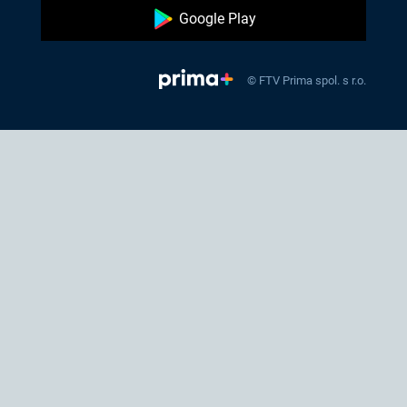
Google Play
© FTV Prima spol. s r.o.