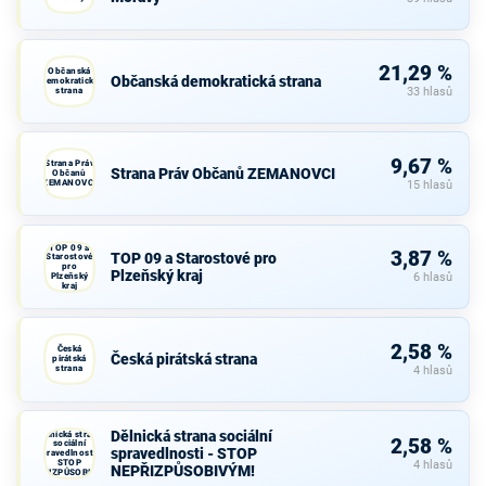
21,29 %
Občanská
Občanská demokratická strana
demokratická
strana
33 hlasů
9,67 %
Strana Práv
Strana Práv Občanů ZEMANOVCI
Občanů
ZEMANOVCI
15 hlasů
TOP 09 a
3,87 %
TOP 09 a Starostové pro
Starostové
pro
Plzeňský kraj
Plzeňský
6 hlasů
kraj
2,58 %
Česká
Česká pirátská strana
pirátská
strana
4 hlasů
Dělnická strana sociální
Dělnická strana
2,58 %
sociální
spravedlnosti - STOP
spravedlnosti -
STOP
4 hlasů
NEPŘIZPŮSOBIVÝM!
NEPŘIZPŮSOBIVÝM!