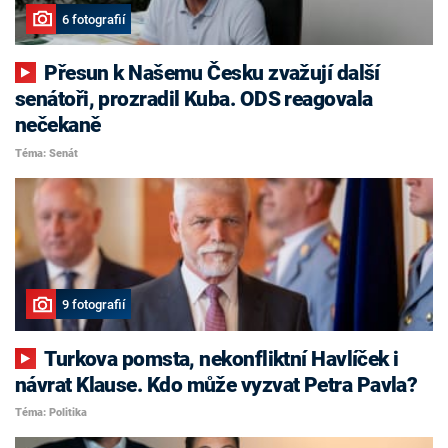
6 fotografií
Přesun k Našemu Česku zvažují další
senátoři, prozradil Kuba. ODS reagovala
nečekaně
Téma: Senát
9 fotografií
Turkova pomsta, nekonfliktní Havlíček i
návrat Klause. Kdo může vyzvat Petra Pavla?
Téma: Politika