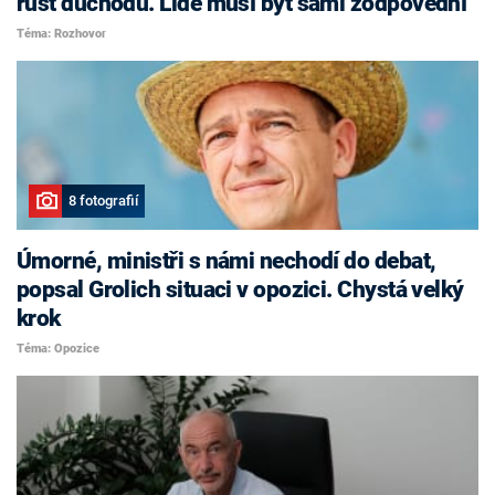
růst důchodů. Lidé musí být sami zodpovědní
Téma: Rozhovor
8 fotografií
Úmorné, ministři s námi nechodí do debat,
popsal Grolich situaci v opozici. Chystá velký
krok
Téma: Opozice