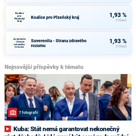
Koalice
1,93 %
pro
Koalice pro Plzeňský kraj
Plzeňský
3 hlasů
kraj
Suverenita
1,93 %
Suverenita - Strana zdravého
- Strana
zdravého
rozumu
3 hlasů
rozumu
Nejnovější příspěvky k tématu
7 fotografií
Kuba: Stát nemá garantovat nekonečný