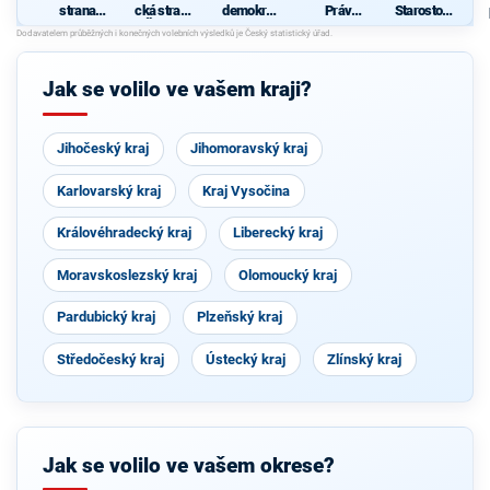
strana
cká strana
demokrati
Práv
Starostové
sociálně
Čech a
cká strana
Občanů
pro
demokrati
Moravy
ZEMANO
Plzeňský
cká
VCI
kraj
Jak se volilo ve vašem kraji?
Jihočeský kraj
Jihomoravský kraj
Karlovarský kraj
Kraj Vysočina
Královéhradecký kraj
Liberecký kraj
Moravskoslezský kraj
Olomoucký kraj
Pardubický kraj
Plzeňský kraj
Středočeský kraj
Ústecký kraj
Zlínský kraj
Jak se volilo ve vašem okrese?