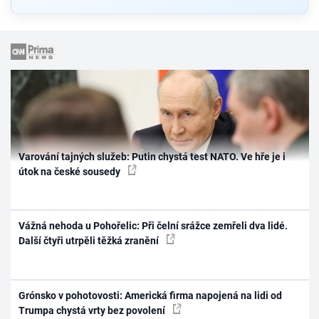
Varování tajných služeb: Putin chystá test NATO. Ve hře je i
útok na české sousedy
Vážná nehoda u Pohořelic: Při čelní srážce zemřeli dva lidé.
Další čtyři utrpěli těžká zranění
Grónsko v pohotovosti: Americká firma napojená na lidi od
Trumpa chystá vrty bez povolení