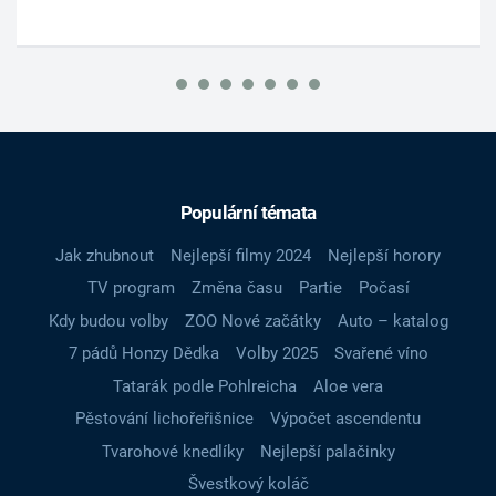
Populární témata
Jak zhubnout
Nejlepší filmy 2024
Nejlepší horory
TV program
Změna času
Partie
Počasí
Kdy budou volby
ZOO Nové začátky
Auto – katalog
7 pádů Honzy Dědka
Volby 2025
Svařené víno
Tatarák podle Pohlreicha
Aloe vera
Pěstování lichořeřišnice
Výpočet ascendentu
Tvarohové knedlíky
Nejlepší palačinky
Švestkový koláč