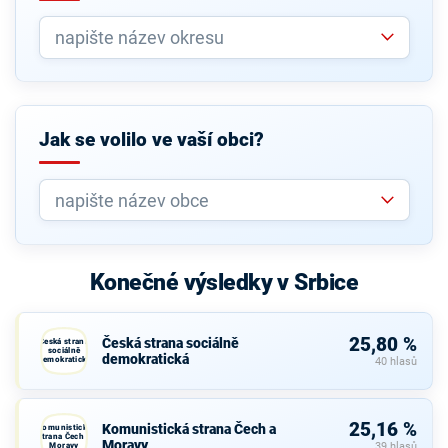
Jak se volilo ve vaší obci?
Konečné výsledky v Srbice
25,80 %
Česká strana sociálně
Česká strana
sociálně
demokratická
demokratická
40 hlasů
25,16 %
Komunistická strana Čech a
Komunistická
strana Čech a
Moravy
Moravy
39 hlasů