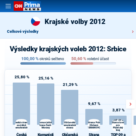
Krajské volby 2012
Celkové výsledky
Výsledky krajských voleb 2012: Srbice
100,00
%
50,60
%
okrsků sečteno
volební účast
25,80 %
25,16 %
21,29 %
9,67 %
3,87 %
TOP 09 a
Komunistická
Strana Práv
Česká strana
Občanská
Starostové
sociálně
strana Čech a
demokratická
Občanů
pro
demokratická
Moravy
strana
ZEMANOVCI
Plzeňský
kraj
Česká
Komunisti
Občanská
Strana
TOP 09 a