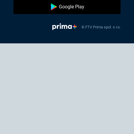
Google Play
© FTV Prima spol. s r.o.