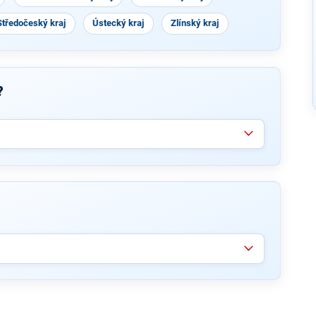
Středočeský kraj
Ústecký kraj
Zlínský kraj
?