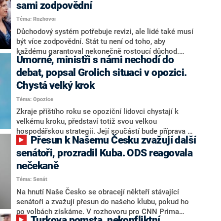
sami zodpovědní
Téma: Rozhovor
Důchodový systém potřebuje revizi, ale lidé také musí
být více zodpovědní. Stát tu není od toho, aby
každému garantoval nekonečně rostoucí důchod.
Úmorné, ministři s námi nechodí do
Chybí tu nový systém a my ho představíme,řekl
hejtman Jihočeského kraje a předseda hnutí Naše
debat, popsal Grolich situaci v opozici.
Česko Martin Kuba v rozhovoru pro CNN Prima NEWS.
Chystá velký krok
V čele státu pak podle něj nemůže být člověk, který by
Téma: Opozice
střetem zájmů omezoval čerpání financí a rozvoj,
dodal. Řešení u Andreje Babiše ale hodnotit nechtěl.
Zkraje příštího roku se opoziční lidovci chystají k
velkému kroku, představí totiž svou velkou
hospodářskou strategii. Její součástí bude příprava na
Přesun k Našemu Česku zvažují další
stárnutí populace, řekl ve středu na setkání s novináři
nový předseda lidovců Jan Grolich. Ten zároveň v
senátoři, prozradil Kuba. ODS reagovala
senátních volbách kandiduje ve Vyškově. Popsal i
nečekaně
aktivitu opozice, o níž vládní strany nebo političtí
Téma: Senát
komentátoři mluví jako o slabé a v defenzivě. „Je to
úmorná práce upozorňovat na chyby vlády. Ministři s
Na hnutí Naše Česko se obracejí někteří stávající
námi navíc nechodí do debat. Chceme ale ukazovat
senátoři a zvažují přesun do našeho klubu, pokud ho
svoje témata,“ odpověděl Grolich na dotaz CNN Prima
po volbách získáme. V rozhovoru pro CNN Prima
Turkova pomsta, nekonfliktní
NEWS.