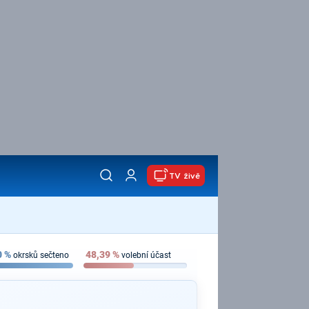
TV živě
0
%
48,39
%
okrsků sečteno
volební účast