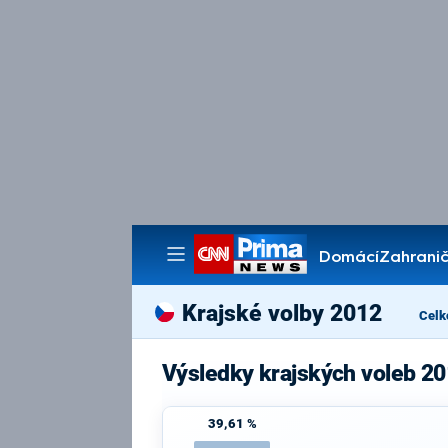
Domácí
Zahranič
Pořady
Krajské volby 2012
Celk
Výsledky krajských voleb 20
39,61 %