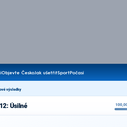
í
Objevte Česko
Jak ušetřit
Sport
Počasí
ové výsledky
12: Úsilné
100,0