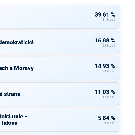
39,61 %
61 hlasů
16,88 %
 demokratická
26 hlasů
14,93 %
ech a Moravy
23 hlasů
11,03 %
á strana
17 hlasů
cká unie -
5,84 %
 lidová
9 hlasů