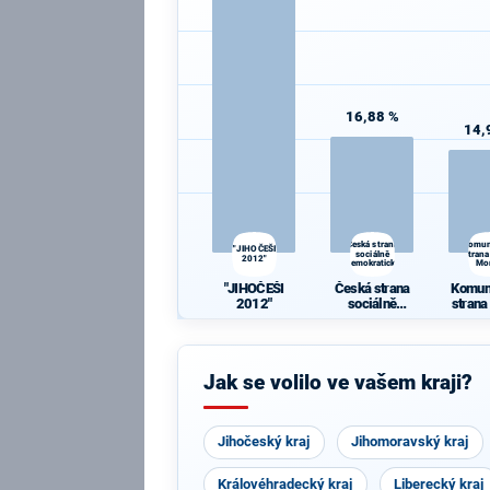
16,88 %
14,
Česká strana
Komun
"JIHOČEŠI
sociálně
strana
2012"
demokratická
Mo
"JIHOČEŠI
Česká strana
Komun
2012"
sociálně
strana
demokratická
Mo
Jak se volilo ve vašem kraji?
Jihočeský kraj
Jihomoravský kraj
Královéhradecký kraj
Liberecký kraj