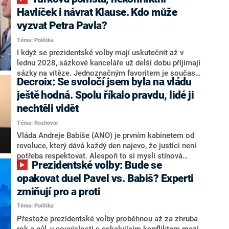
NEWS to řekl zakladatel hnutí a jihočeský hejtman
Martin Kuba. Konkrétní nebyl, ale získat by takto mohl
Havlíček i návrat Klause. Kdo může
například senátora Zdeňka Hrabu, který je dnes
vyzvat Petra Pavla?
součástí klubu ODS a TOP 09. Hraba to na dotaz
Téma: Politika
redakce nevyloučil. Předseda klubu senátorů ODS
Zdeněk Nytra redakci řekl, že počítá s odchodem
I když se prezidentské volby mají uskutečnit až v
některých senátorů z klubu a že Naše Česko není
lednu 2028, sázkové kanceláře už delší dobu přijímají
nepřítel, ale soupeř.
sázky na vítěze. Jednoznačným favoritem je současná
Decroix: Se svoločí jsem byla na vládu
hlava státu Petr Pavel. Daleko za ním pak bookmakeři
zmiňují dva výrazné politiky ANO, tedy premiéra
ještě hodná. Spolu říkalo pravdu, lidé ji
Andreje Babiše a ministra průmyslu Karla Havlíčka.
nechtěli vidět
Oblíbeným tipem samotných sázkařů je poslanec za
Téma: Rozhovor
Motoristy Filip Turek. Politolog Jan Kubáček nicméně
o případné kandidatuře kohokoliv ze zmíněné trojice
Vláda Andreje Babiše (ANO) je prvním kabinetem od
značně pochybuje. Podle něj současná koalice dosud
revoluce, který dává každý den najevo, že justici není
nemá osobu, která by Pavlovi mohla konkurovat.
potřeba respektovat. Alespoň to si myslí stínová
Prezidentské volby: Bude se
ministryně spravedlnosti ODS Eva Decroix. V
rozhovoru pro CNN Prima NEWS si nebrala servítky
opakovat duel Pavel vs. Babiš? Experti
ohledně politického výkonu svého nástupce Jeronýma
zmiňují pro a proti
Tejce (za ANO) či vládní zmocněnkyně pro lidská
Téma: Politika
práva Taťány Malé (ANO). Označením „svoloč“ na
adresu vlády prý byla ještě hodná. Decroix se také
Přestože prezidentské volby proběhnou až za zhruba
vrátila k volební porážce koalice Spolu či promluvila o
rok a půl, v souvislosti s eskalujícím konfliktem mezi