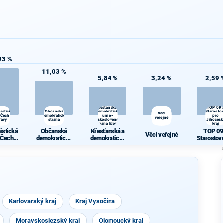
93 %
11,03 %
5,84 %
3,24 %
2,59 
Křesťanská a
TOP 09 
istická
Občanská
demokratická
Starosto
Věci
 Čech a
demokratická
unie -
pro
veřejné
ravy
strana
Československá
Jihočesk
strana lidová
kraj
istická
Občanská
Křesťanská a
TOP 09
Věci veřejné
 Čech a
demokratická
demokratická
Starostov
ravy
strana
unie -
Jihočes
Českoslovens
kraj
ká strana
lidová
Karlovarský kraj
Kraj Vysočina
Moravskoslezský kraj
Olomoucký kraj