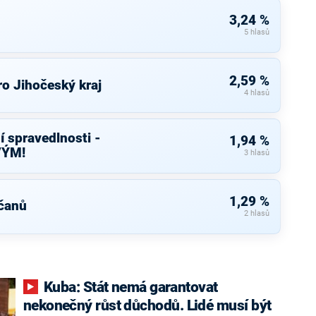
3,24 %
5 hlasů
2,59 %
o Jihočeský kraj
4 hlasů
í spravedlnosti -
1,94 %
VÝM!
3 hlasů
1,29 %
čanů
2 hlasů
Kuba: Stát nemá garantovat
nekonečný růst důchodů. Lidé musí být