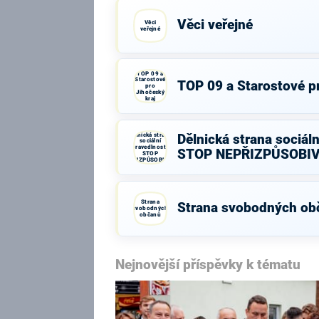
Věci veřejné
Věci
veřejné
TOP 09 a
Starostové
TOP 09 a Starostové pr
pro
Jihočeský
kraj
Dělnická strana
Dělnická strana sociáln
sociální
spravedlnosti -
STOP NEPŘIZPŮSOBI
STOP
NEPŘIZPŮSOBIVÝM!
Strana
Strana svobodných ob
svobodných
občanů
Nejnovější příspěvky k tématu