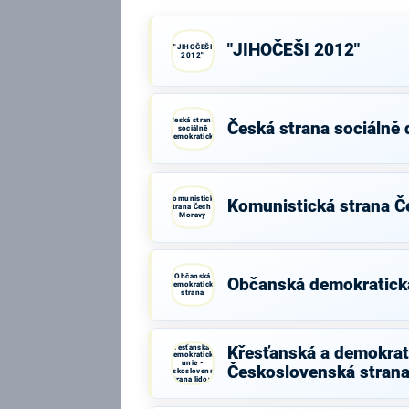
"JIHOČEŠI 2012"
"JIHOČEŠI
2012"
Česká strana
Česká strana sociálně
sociálně
demokratická
Komunistická
Komunistická strana Č
strana Čech a
Moravy
Občanská
Občanská demokratick
demokratická
strana
Křesťanská a
Křesťanská a demokrati
demokratická
unie -
Československá strana
Československá
strana lidová