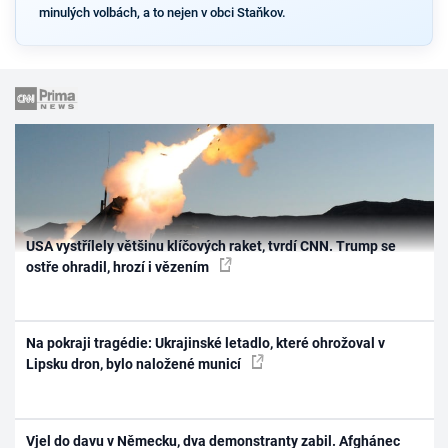
minulých volbách, a to nejen v obci Staňkov.
USA vystřílely většinu klíčových raket, tvrdí CNN. Trump se
ostře ohradil, hrozí i vězením
Na pokraji tragédie: Ukrajinské letadlo, které ohrožoval v
Lipsku dron, bylo naložené municí
Vjel do davu v Německu, dva demonstranty zabil. Afghánec