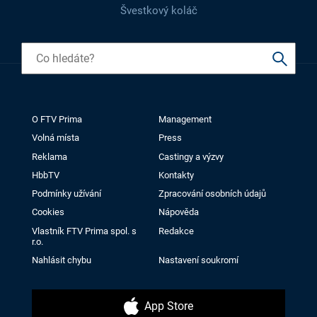
Švestkový koláč
O FTV Prima
Management
Volná místa
Press
Reklama
Castingy a výzvy
HbbTV
Kontakty
Podmínky užívání
Zpracování osobních údajů
Cookies
Nápověda
Vlastník FTV Prima spol. s
Redakce
r.o.
Nahlásit chybu
Nastavení soukromí
App Store