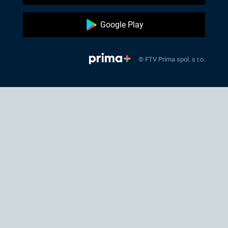
Google Play
© FTV Prima spol. s r.o.