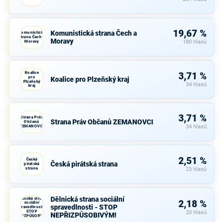
19,67 %
Komunistická strana Čech a
Komunistická
strana Čech a
Moravy
Moravy
180 hlasů
Koalice
3,71 %
pro
Koalice pro Plzeňský kraj
Plzeňský
34 hlasů
kraj
3,71 %
Strana Práv
Strana Práv Občanů ZEMANOVCI
Občanů
ZEMANOVCI
34 hlasů
2,51 %
Česká
Česká pirátská strana
pirátská
strana
23 hlasů
Dělnická strana sociální
Dělnická strana
2,18 %
sociální
spravedlnosti - STOP
spravedlnosti -
STOP
20 hlasů
NEPŘIZPŮSOBIVÝM!
NEPŘIZPŮSOBIVÝM!