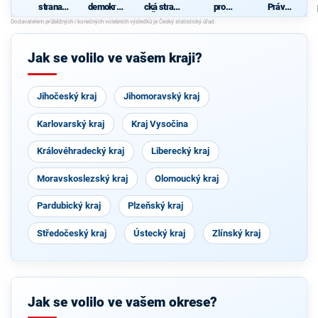
strana
demokrati
cká strana
pro
Práv
sociálně
cká strana
Čech a
Plzeňský
Občanů
demokrati
Moravy
kraj
ZEMANO
cká
VCI
Jak se volilo ve vašem kraji?
Jihočeský kraj
Jihomoravský kraj
Karlovarský kraj
Kraj Vysočina
Královéhradecký kraj
Liberecký kraj
Moravskoslezský kraj
Olomoucký kraj
Pardubický kraj
Plzeňský kraj
Středočeský kraj
Ústecký kraj
Zlínský kraj
Jak se volilo ve vašem okrese?