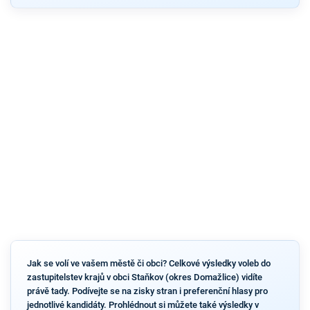
Jak se volí ve vašem městě či obci? Celkové výsledky voleb do
zastupitelstev krajů v obci Staňkov (okres Domažlice) vidíte
právě tady. Podívejte se na zisky stran i preferenční hlasy pro
jednotlivé kandidáty. Prohlédnout si můžete také výsledky v