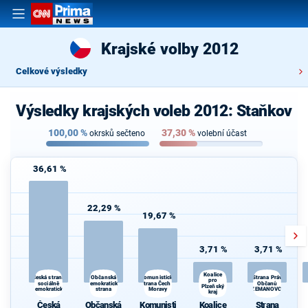
Krajské volby 2012
Celkové výsledky
Výsledky krajských voleb 2012: Staňkov
100,00
%
37,30
%
okrsků sečteno
volební účast
36,61 %
22,29 %
19,67 %
3,71 %
3,71 %
Koalice
Občanská
Česká strana
Komunistická
Strana Práv
pro
sociálně
demokratická
strana Čech a
Občanů
Plzeňský
demokratická
strana
Moravy
ZEMANOVCI
kraj
Česká
Občanská
Komunisti
Koalice
Strana