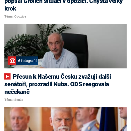
popsal Grolich situaci v opozici. Chystá velký
krok
Téma: Opozice
6 fotografií
Přesun k Našemu Česku zvažují další
senátoři, prozradil Kuba. ODS reagovala
nečekaně
Téma: Senát