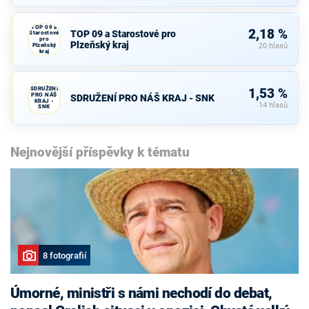
TOP 09 a
2,18 %
TOP 09 a Starostové pro
Starostové
pro
Plzeňský kraj
Plzeňský
20 hlasů
kraj
SDRUŽENÍ
1,53 %
PRO NÁŠ
SDRUŽENÍ PRO NÁŠ KRAJ - SNK
KRAJ -
14 hlasů
SNK
Nejnovější příspěvky k tématu
8 fotografií
Úmorné, ministři s námi nechodí do debat,