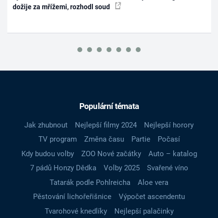
dožije za mřížemi, rozhodl soud
Populární témata
Jak zhubnout
Nejlepší filmy 2024
Nejlepší horory
TV program
Změna času
Partie
Počasí
Kdy budou volby
ZOO Nové začátky
Auto – katalog
7 pádů Honzy Dědka
Volby 2025
Svařené víno
Tatarák podle Pohlreicha
Aloe vera
Pěstování lichořeřišnice
Výpočet ascendentu
Tvarohové knedlíky
Nejlepší palačinky