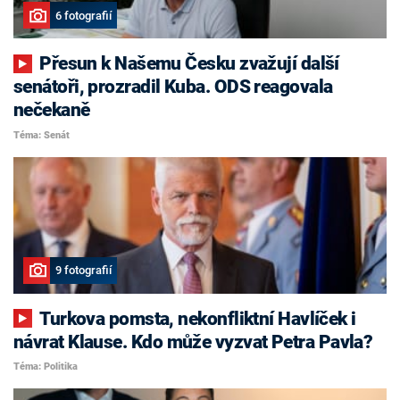
6 fotografií
Přesun k Našemu Česku zvažují další
senátoři, prozradil Kuba. ODS reagovala
nečekaně
Téma: Senát
9 fotografií
Turkova pomsta, nekonfliktní Havlíček i
návrat Klause. Kdo může vyzvat Petra Pavla?
Téma: Politika