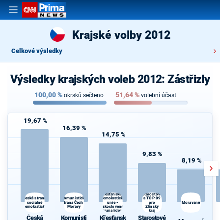
Krajské volby 2012
Celkové výsledky
Výsledky krajských voleb 2012: Zástřizly
100,00
%
51,64
%
okrsků sečteno
volební účast
19,67 %
16,39 %
14,75 %
9,83 %
8,19 %
Starostové
Křesťanská a
Komunistická
a TOP 09
Česká strana
demokratická
sociálně
strana Čech a
unie -
pro
Moravané
demokratická
Moravy
Československá
Zlínský
strana lidová
kraj
Česká
Komunisti
Křesťansk
Starostové