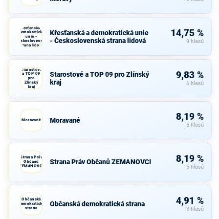
Křesťanská a
14,75 %
Křesťanská a demokratická unie
demokratická
unie -
- Československá strana lidová
Československá
9 hlasů
strana lidová
Starostové
9,83 %
Starostové a TOP 09 pro Zlínský
a TOP 09
pro
kraj
Zlínský
6 hlasů
kraj
8,19 %
Moravané
Moravané
5 hlasů
8,19 %
Strana Práv
Strana Práv Občanů ZEMANOVCI
Občanů
ZEMANOVCI
5 hlasů
4,91 %
Občanská
Občanská demokratická strana
demokratická
strana
3 hlasů