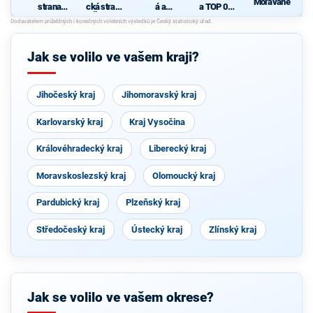
Moravané
strana
cká strana
á a
a TOP 09
sociálně
Čech a
demokrati
pro
demokrati
Moravy
cká unie -
Zlínský
cká
Českoslov
kraj
enská
Jak se volilo ve vašem kraji?
strana
lidová
Jihočeský kraj
Jihomoravský kraj
Karlovarský kraj
Kraj Vysočina
Královéhradecký kraj
Liberecký kraj
Moravskoslezský kraj
Olomoucký kraj
Pardubický kraj
Plzeňský kraj
Středočeský kraj
Ústecký kraj
Zlínský kraj
Jak se volilo ve vašem okrese?