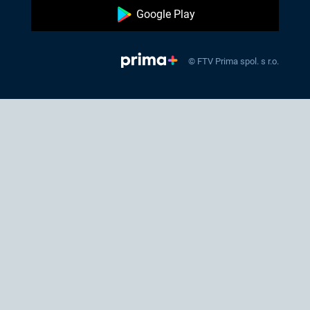
Google Play
© FTV Prima spol. s r.o.