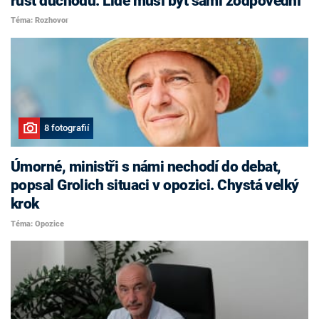
růst důchodů. Lidé musí být sami zodpovědní
Téma: Rozhovor
8 fotografií
Úmorné, ministři s námi nechodí do debat,
popsal Grolich situaci v opozici. Chystá velký
krok
Téma: Opozice