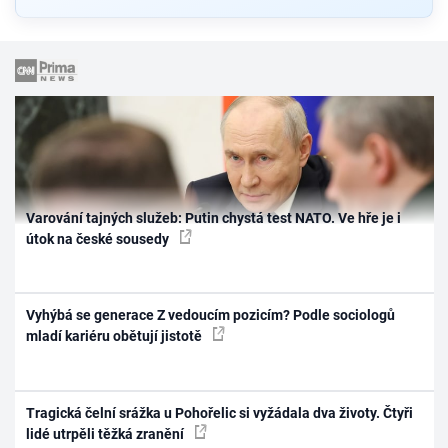
Varování tajných služeb: Putin chystá test NATO. Ve hře je i
útok na české sousedy
Vyhýbá se generace Z vedoucím pozicím? Podle sociologů
mladí kariéru obětují jistotě
Tragická čelní srážka u Pohořelic si vyžádala dva životy. Čtyři
lidé utrpěli těžká zranění