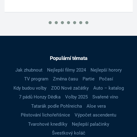
Populární témata
Jak zhubnout
Nejlepší filmy 2024
Nejlepší horory
TV program
Změna času
Partie
Počasí
Kdy budou volby
ZOO Nové začátky
Auto – katalog
7 pádů Honzy Dědka
Volby 2025
Svařené víno
Tatarák podle Pohlreicha
Aloe vera
Pěstování lichořeřišnice
Výpočet ascendentu
Tvarohové knedlíky
Nejlepší palačinky
Švestkový koláč