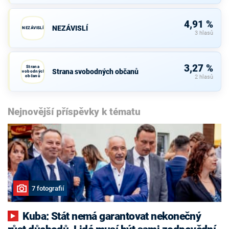
4,91 %
NEZÁVISLÍ
NEZÁVISLÍ
3 hlasů
3,27 %
Strana
Strana svobodných občanů
svobodných
občanů
2 hlasů
Nejnovější příspěvky k tématu
7 fotografií
Kuba: Stát nemá garantovat nekonečný