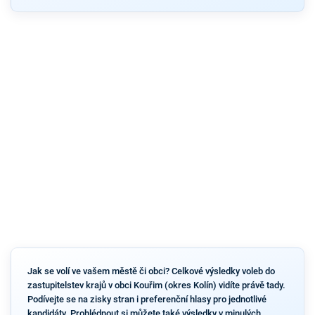
Jak se volí ve vašem městě či obci? Celkové výsledky voleb do
zastupitelstev krajů v obci Kouřim (okres Kolín) vidíte právě tady.
Podívejte se na zisky stran i preferenční hlasy pro jednotlivé
kandidáty. Prohlédnout si můžete také výsledky v minulých