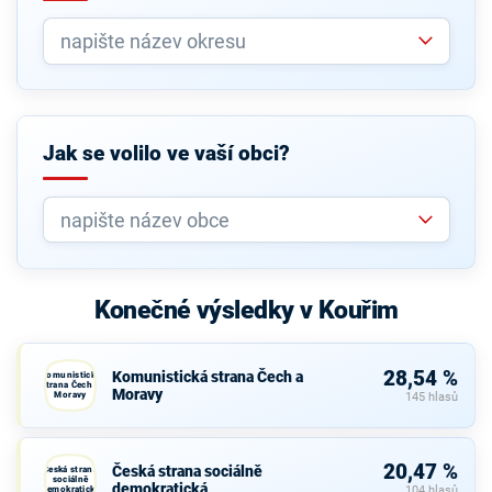
Jak se volilo ve vaší obci?
Konečné výsledky v Kouřim
28,54 %
Komunistická strana Čech a
Komunistická
strana Čech a
Moravy
Moravy
145 hlasů
20,47 %
Česká strana sociálně
Česká strana
sociálně
demokratická
demokratická
104 hlasů