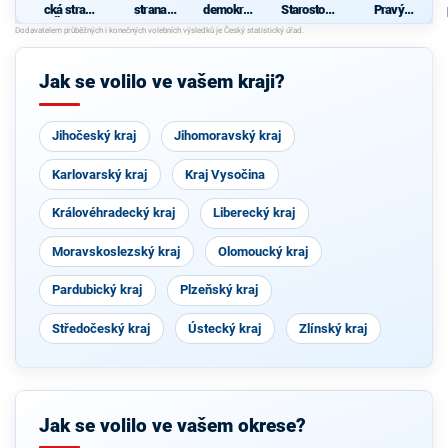
cká strana
strana
demokrati
Starostové
Pravý
Čech a
sociálně
cká strana
pro
Blok-
Moravy
demokrati
Středočes
stranu za
ý
cká
ký kraj
ODVOLAT.
polit.,NÍZK
d
Jak se volilo ve vašem kraji?
É
daně,VYR
OVN.rozp.
,MIN.byro
Jihočeský kraj
Jihomoravský kraj
kr.,SPRAV.
just.,PŘÍM
OU
Karlovarský kraj
Kraj Vysočina
demokr.
WWW.CIB
ULKA.NET
Královéhradecký kraj
Liberecký kraj
Moravskoslezský kraj
Olomoucký kraj
Pardubický kraj
Plzeňský kraj
Středočeský kraj
Ústecký kraj
Zlínský kraj
Jak se volilo ve vašem okrese?