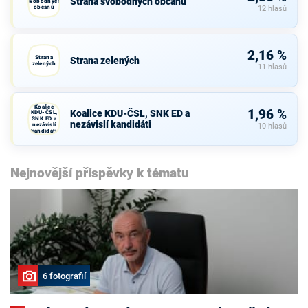
Strana svobodných občanů
svobodných
občanů
12 hlasů
2,16 %
Strana
Strana zelených
zelených
11 hlasů
Koalice
1,96 %
Koalice KDU-ČSL, SNK ED a
KDU-ČSL,
SNK ED a
nezávislí kandidáti
nezávislí
10 hlasů
kandidáti
Nejnovější příspěvky k tématu
6 fotografií