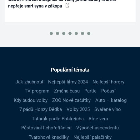
nepřeje smrt syna v zákopu
Populární témata
Jak zhubnout
Nejlepší filmy 2024
Nejlepší horory
TV program
Změna času
Partie
Počasí
Kdy budou volby
ZOO Nové začátky
Auto – katalog
7 pádů Honzy Dědka
Volby 2025
Svařené víno
Tatarák podle Pohlreicha
Aloe vera
Pěstování lichořeřišnice
Výpočet ascendentu
Tvarohové knedlíky
Nejlepší palačinky