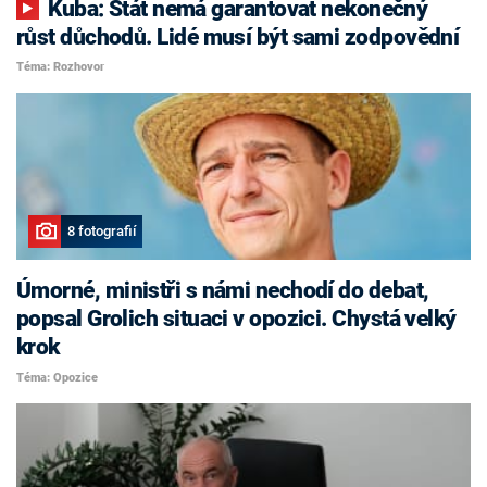
Kuba: Stát nemá garantovat nekonečný
růst důchodů. Lidé musí být sami zodpovědní
Téma: Rozhovor
8 fotografií
Úmorné, ministři s námi nechodí do debat,
popsal Grolich situaci v opozici. Chystá velký
krok
Téma: Opozice