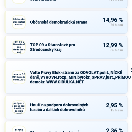
14,96 %
Občanská
Občanská demokratická strana
demokratická
strana
76 hlasů
TOP 09 a
12,99 %
TOP 09 a Starostové pro
Starostové
pro
Středočeský kraj
Středočeský
66 hlasů
kraj
Volte Pravý Blok-stranu za ODVOLAT.polit.,NÍZKÉ
avý Blok-stranu za ODVOLAT.polit.,NÍZKÉ
daně,VYROVN.rozp.,MIN.byrokr.,SPRAV.just.,PŘÍMOU
VN.rozp.,MIN.byrokr.,SPRAV.just.,PŘÍMOU
demokr. WWW.CIBULKA.NET
demokr. WWW.CIBULKA.NET
Hnutí na
podporu
2,95 %
Hnutí na podporu dobrovolných
dobrovolných
hasičů a
hasičů a dalších dobrovolníků
15 hlasů
dalších
dobrovolníků
2,36 %
Strana