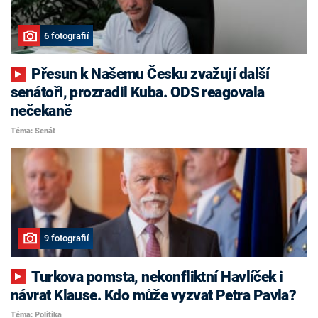
6 fotografií
Přesun k Našemu Česku zvažují další
senátoři, prozradil Kuba. ODS reagovala
nečekaně
Téma: Senát
9 fotografií
Turkova pomsta, nekonfliktní Havlíček i
návrat Klause. Kdo může vyzvat Petra Pavla?
Téma: Politika