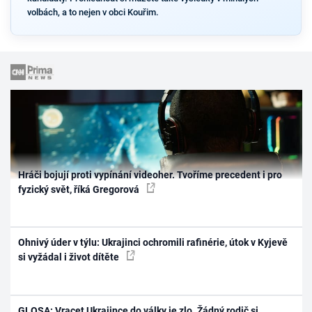
volbách, a to nejen v obci Kouřim.
Hráči bojují proti vypínání videoher. Tvoříme precedent i pro
fyzický svět, říká Gregorová
Ohnivý úder v týlu: Ukrajinci ochromili rafinérie, útok v Kyjevě
si vyžádal i život dítěte
GLOSA: Vracet Ukrajince do války je zlo. Žádný rodič si