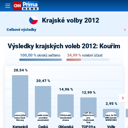
Krajské volby 2012
Celkové výsledky
Výsledky krajských voleb 2012: Kouřim
100,00
%
34,99
%
okrsků sečteno
volební účast
28,54 %
20,47 %
14,96 %
12,99 %
2,95 %
TOP 09 a
Česká strana
Starostové
Komunistická
Občanská
Volte Pravý Blok-stranu za ODVOLAT.pol
d
strana Čech a
sociálně
demokratická
daně,VYROVN.rozp.,MIN.byrokr.,SPRAV.ju
pro
Moravy
demokratická
strana
Středočeský
demokr. WWW.CIBULKA.NET
kraj
d
Komunisti
Česká
Občanská
TOP 09 a
Volte