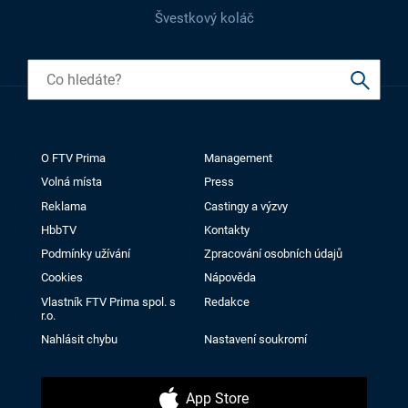
Švestkový koláč
O FTV Prima
Management
Volná místa
Press
Reklama
Castingy a výzvy
HbbTV
Kontakty
Podmínky užívání
Zpracování osobních údajů
Cookies
Nápověda
Vlastník FTV Prima spol. s
Redakce
r.o.
Nahlásit chybu
Nastavení soukromí
App Store