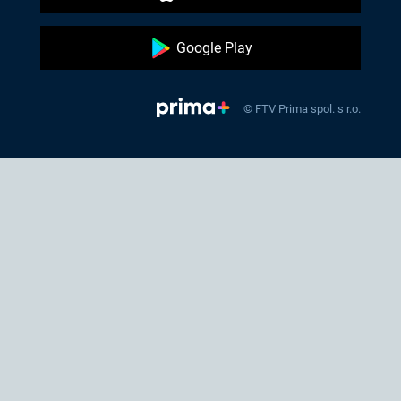
Google Play
© FTV Prima spol. s r.o.