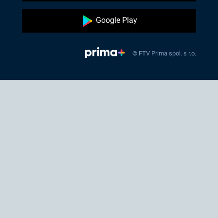
Google Play
© FTV Prima spol. s r.o.