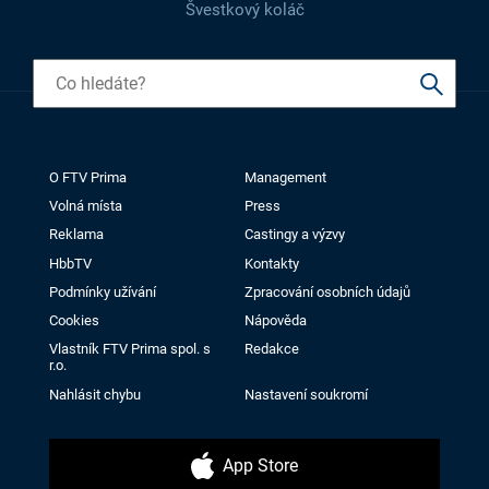
Švestkový koláč
O FTV Prima
Management
Volná místa
Press
Reklama
Castingy a výzvy
HbbTV
Kontakty
Podmínky užívání
Zpracování osobních údajů
Cookies
Nápověda
Vlastník FTV Prima spol. s
Redakce
r.o.
Nahlásit chybu
Nastavení soukromí
App Store