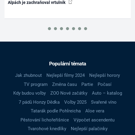
Alpách je zachraňoval vrtulník
Populární témata
Jak zhubnout
Nejlepší filmy 2024
Nejlepší horory
TV program
Změna času
Partie
Počasí
Kdy budou volby
ZOO Nové začátky
Auto – katalog
7 pádů Honzy Dědka
Volby 2025
Svařené víno
Tatarák podle Pohlreicha
Aloe vera
Pěstování lichořeřišnice
Výpočet ascendentu
Tvarohové knedlíky
Nejlepší palačinky