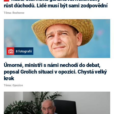
růst důchodů. Lidé musí být sami zodpovědní
Téma: Rozhovor
8 fotografií
Úmorné, ministři s námi nechodí do debat,
popsal Grolich situaci v opozici. Chystá velký
krok
Téma: Opozice