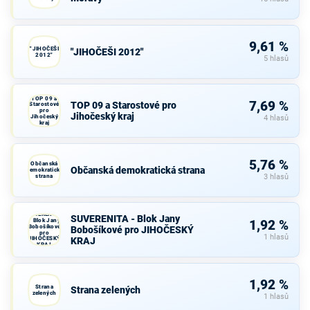
9,61 %
"JIHOČEŠI
"JIHOČEŠI 2012"
2012"
5 hlasů
TOP 09 a
7,69 %
TOP 09 a Starostové pro
Starostové
pro
Jihočeský kraj
Jihočeský
4 hlasů
kraj
5,76 %
Občanská
Občanská demokratická strana
demokratická
strana
3 hlasů
SUVERENITA
SUVERENITA - Blok Jany
- Blok Jany
1,92 %
Bobošíkové
Bobošíkové pro JIHOČESKÝ
pro
1 hlasů
JIHOČESKÝ
KRAJ
KRAJ
1,92 %
Strana
Strana zelených
zelených
1 hlasů