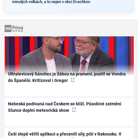
minulých volbách, a to nejen v obci Drachkov.
Ultralevicový Sánchez je žábou na prameni, pustil se Vondra
do Španělů. Kritizoval i Gregor
Nebeská podívaná nad Českem se blíží. Působivé zatmění
Slunce doplní meteorická show
Češi slepě věřili aplikaci a přecenili síly, píší v Rakousku. V