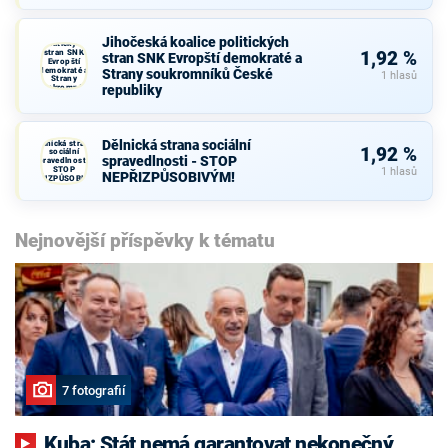
Jihočeská
koalice
Jihočeská koalice politických
politických
stran SNK
1,92 %
stran SNK Evropští demokraté a
Evropští
demokraté a
Strany soukromníků České
1 hlasů
Strany
republiky
soukromníků
České
republiky
Dělnická strana sociální
Dělnická strana
1,92 %
sociální
spravedlnosti - STOP
spravedlnosti -
STOP
1 hlasů
NEPŘIZPŮSOBIVÝM!
NEPŘIZPŮSOBIVÝM!
Nejnovější příspěvky k tématu
7 fotografií
Kuba: Stát nemá garantovat nekonečný