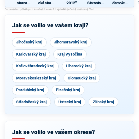
strana
cká strana
2012"
Starostové
demokrati
sociálně
Čech a
pro
cká strana
demokrati
Moravy
Jihočeský
B
cká
kraj
J
Jak se volilo ve vašem kraji?
Jihočeský kraj
Jihomoravský kraj
Karlovarský kraj
Kraj Vysočina
Královéhradecký kraj
Liberecký kraj
Moravskoslezský kraj
Olomoucký kraj
Pardubický kraj
Plzeňský kraj
Středočeský kraj
Ústecký kraj
Zlínský kraj
Jak se volilo ve vašem okrese?