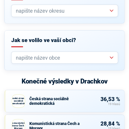
Jak se volilo ve vaší obci?
Konečné výsledky v Drachkov
36,53 %
Česká strana sociálně
Česká strana
sociálně
demokratická
demokratická
19 hlasů
28,84 %
Komunistická strana Čech a
Komunistická
strana Čech a
Moravy
Moravy
15 hlasů