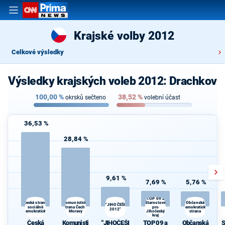
Krajské volby 2012
Celkové výsledky
Výsledky krajských voleb 2012: Drachkov
100,00
%
38,52
%
okrsků sečteno
volební účast
36,53 %
28,84 %
9,61 %
7,69 %
5,76 %
TOP 09 a
Komunistická
Starostové
Česká strana
Občanská
"JIHOČEŠI
sociálně
strana Čech a
pro
demokratická
2012"
demokratická
Moravy
Jihočeský
strana
kraj
Česká
Komunisti
"JIHOČEŠI
TOP 09 a
Občanská
S