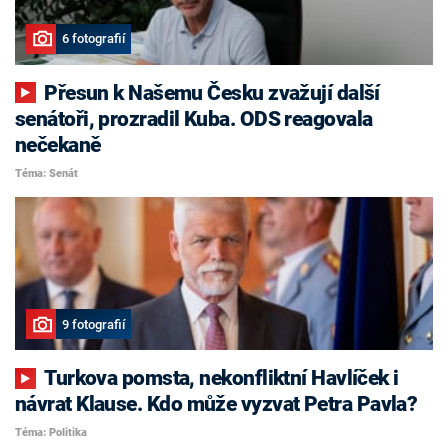
6 fotografií
Přesun k Našemu Česku zvažují další
senátoři, prozradil Kuba. ODS reagovala
nečekaně
Téma: Senát
9 fotografií
Turkova pomsta, nekonfliktní Havlíček i
návrat Klause. Kdo může vyzvat Petra Pavla?
Téma: Politika