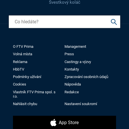
Švestkový koláč
O FTV Prima
Management
Volná místa
Press
Reklama
Castingy a výzvy
HbbTV
Kontakty
Podmínky užívání
Zpracování osobních údajů
Cookies
Nápověda
Vlastník FTV Prima spol. s
Redakce
r.o.
Nahlásit chybu
Nastavení soukromí
App Store