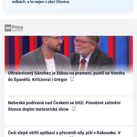
volbách, a to nejen v obci Otovice.
Ultralevicový Sánchez je žábou na prameni, pustil se Vondra
do Španělů. Kritizoval i Gregor
Nebeská podívaná nad Českem se blíží. Působivé zatmění
Slunce doplní meteorická show
Češi slepě věřili aplikaci a přecenili síly, píší v Rakousku. V