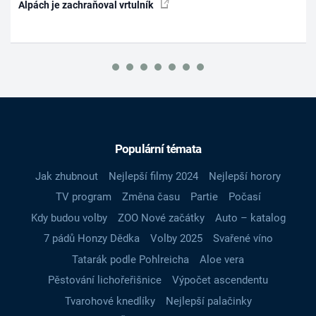
Alpách je zachraňoval vrtulník
Populární témata
Jak zhubnout
Nejlepší filmy 2024
Nejlepší horory
TV program
Změna času
Partie
Počasí
Kdy budou volby
ZOO Nové začátky
Auto – katalog
7 pádů Honzy Dědka
Volby 2025
Svařené víno
Tatarák podle Pohlreicha
Aloe vera
Pěstování lichořeřišnice
Výpočet ascendentu
Tvarohové knedlíky
Nejlepší palačinky