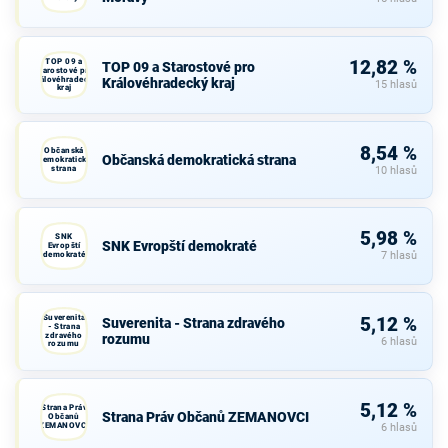
TOP 09 a
12,82 %
TOP 09 a Starostové pro
Starostové pro
Královéhradecký
Královéhradecký kraj
15 hlasů
kraj
8,54 %
Občanská
Občanská demokratická strana
demokratická
strana
10 hlasů
5,98 %
SNK
SNK Evropští demokraté
Evropští
demokraté
7 hlasů
Suverenita
5,12 %
Suverenita - Strana zdravého
- Strana
zdravého
rozumu
6 hlasů
rozumu
5,12 %
Strana Práv
Strana Práv Občanů ZEMANOVCI
Občanů
ZEMANOVCI
6 hlasů