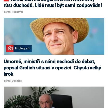
růst důchodů. Lidé musí být sami zodpovědní
Téma: Rozhovor
8 fotografií
Úmorné, ministři s námi nechodí do debat,
popsal Grolich situaci v opozici. Chystá velký
krok
Téma: Opozice