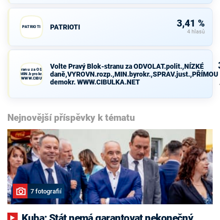
3,41 %
PATRIOTI
PATRIOTI
4 hlasů
Volte Pravý Blok-stranu za ODVOLAT.polit.,NÍZKÉ
avý Blok-stranu za ODVOLAT.polit.,NÍZKÉ
daně,VYROVN.rozp.,MIN.byrokr.,SPRAV.just.,PŘÍMOU
VN.rozp.,MIN.byrokr.,SPRAV.just.,PŘÍMOU
demokr. WWW.CIBULKA.NET
demokr. WWW.CIBULKA.NET
Nejnovější příspěvky k tématu
7 fotografií
Kuba: Stát nemá garantovat nekonečný