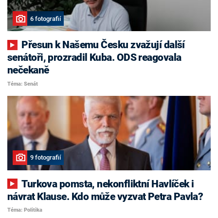
6 fotografií
Přesun k Našemu Česku zvažují další
senátoři, prozradil Kuba. ODS reagovala
nečekaně
Téma: Senát
9 fotografií
Turkova pomsta, nekonfliktní Havlíček i
návrat Klause. Kdo může vyzvat Petra Pavla?
Téma: Politika