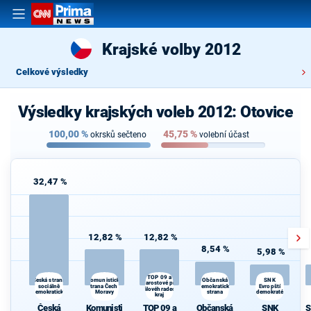
Krajské volby 2012
Celkové výsledky
Výsledky krajských voleb 2012: Otovice
100,00
%
45,75
%
okrsků sečteno
volební účast
32,47 %
12,82 %
12,82 %
8,54 %
5,98 %
TOP 09 a
Komunistická
Občanská
Česká strana
SNK
Starostové pro
sociálně
strana Čech a
demokratická
Evropští
Královéhradecký
demokratická
Moravy
strana
demokraté
kraj
Česká
Komunisti
TOP 09 a
Občanská
SNK
S