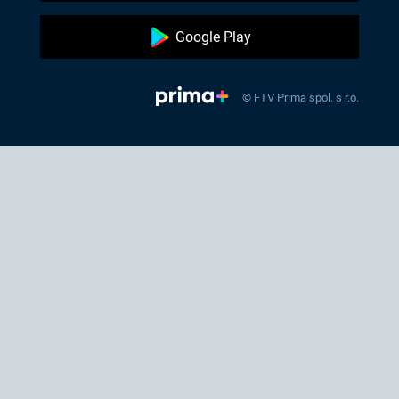
Google Play
© FTV Prima spol. s r.o.