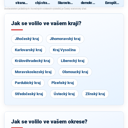
strana
cká strana
Starostové
demokrati
Evropští
sociálně
Čech a
pro
cká strana
demokraté
demokrati
Moravy
Královéhra
cká
decký kraj
Jak se volilo ve vašem kraji?
Jihočeský kraj
Jihomoravský kraj
Karlovarský kraj
Kraj Vysočina
Královéhradecký kraj
Liberecký kraj
Moravskoslezský kraj
Olomoucký kraj
Pardubický kraj
Plzeňský kraj
Středočeský kraj
Ústecký kraj
Zlínský kraj
Jak se volilo ve vašem okrese?