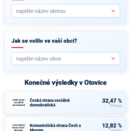
Jak se volilo ve vaší obci?
Konečné výsledky v Otovice
32,47 %
Česká strana sociálně
Česká strana
sociálně
demokratická
demokratická
38 hlasů
12,82 %
Komunistická strana Čech a
Komunistická
strana Čech a
Moravy
Moravy
15 hlasů