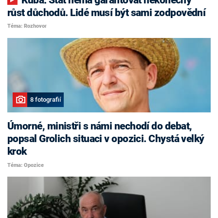
růst důchodů. Lidé musí být sami zodpovědní
Téma: Rozhovor
8 fotografií
Úmorné, ministři s námi nechodí do debat,
popsal Grolich situaci v opozici. Chystá velký
krok
Téma: Opozice