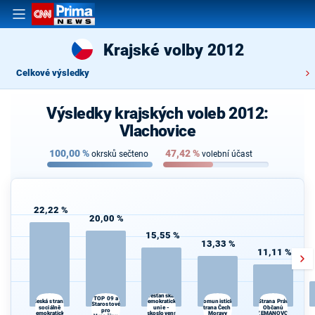
Krajské volby 2012
Celkové výsledky
Výsledky krajských voleb 2012:
Vlachovice
100,00
%
47,42
%
okrsků sečteno
volební účast
22,22 %
20,00 %
15,55 %
13,33 %
11,11 %
Křesťanská a
TOP 09 a
Komunistická
Česká strana
demokratická
Strana Práv
Starostové
sociálně
unie -
strana Čech a
Občanů
d
pro
demokratická
Československá
Moravy
ZEMANOVCI