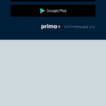
Google Play
© FTV Prima spol. s r.o.