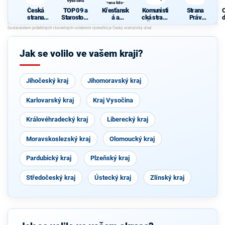
Vysočinu
strana lidová
Česká
TOP 09 a
Křesťansk
Komunisti
Strana
strana
Starostové
á a
cká strana
Práv
d
sociálně
pro
demokrati
Čech a
Občanů
c
demokrati
Vysočinu
cká unie -
Moravy
ZEMANO
cká
Českoslov
VCI
enská
Jak se volilo ve vašem kraji?
strana
lidová
Jihočeský kraj
Jihomoravský kraj
Karlovarský kraj
Kraj Vysočina
Královéhradecký kraj
Liberecký kraj
Moravskoslezský kraj
Olomoucký kraj
Pardubický kraj
Plzeňský kraj
Středočeský kraj
Ústecký kraj
Zlínský kraj