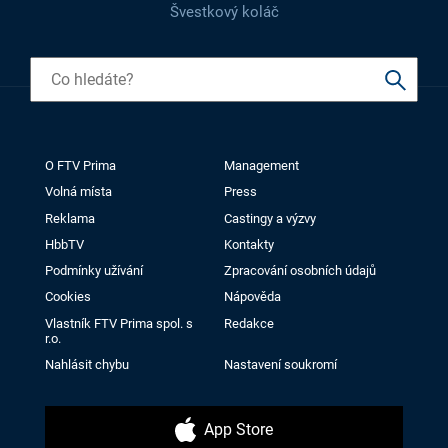
Švestkový koláč
O FTV Prima
Management
Volná místa
Press
Reklama
Castingy a výzvy
HbbTV
Kontakty
Podmínky užívání
Zpracování osobních údajů
Cookies
Nápověda
Vlastník FTV Prima spol. s
Redakce
r.o.
Nahlásit chybu
Nastavení soukromí
App Store