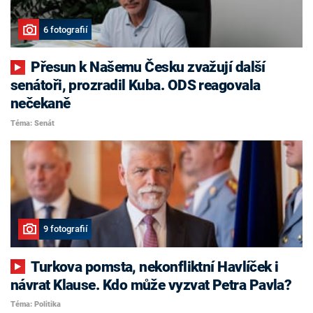
6 fotografií
Přesun k Našemu Česku zvažují další
senátoři, prozradil Kuba. ODS reagovala
nečekaně
Téma: Senát
9 fotografií
Turkova pomsta, nekonfliktní Havlíček i
návrat Klause. Kdo může vyzvat Petra Pavla?
Téma: Politika