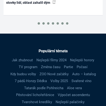
stovky lidí, oblast zahalil dým
Populární témata
Jak zhubnout
Nejlepší filmy 2024
Nejlepší horory
TV program
Změna času
Partie
Počasí
Kdy budou volby
ZOO Nové začátky
Auto – katalog
7 pádů Honzy Dědka
Volby 2025
Svařené víno
Tatarák podle Pohlreicha
Aloe vera
Pěstování lichořeřišnice
Výpočet ascendentu
Tvarohové knedlíky
Nejlepší palačinky