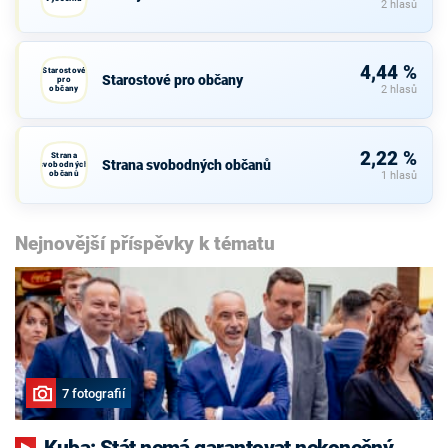
2 hlasů
4,44 %
Starostové
Starostové pro občany
pro
občany
2 hlasů
2,22 %
Strana
Strana svobodných občanů
svobodných
občanů
1 hlasů
Nejnovější příspěvky k tématu
7 fotografií
Kuba: Stát nemá garantovat nekonečný