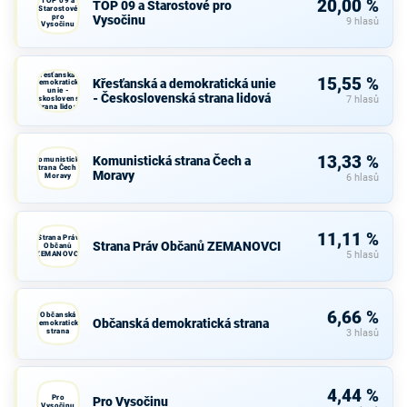
TOP 09 a
20,00 %
TOP 09 a Starostové pro
Starostové
pro
Vysočinu
9 hlasů
Vysočinu
Křesťanská a
15,55 %
Křesťanská a demokratická unie
demokratická
unie -
- Československá strana lidová
Československá
7 hlasů
strana lidová
13,33 %
Komunistická strana Čech a
Komunistická
strana Čech a
Moravy
Moravy
6 hlasů
11,11 %
Strana Práv
Strana Práv Občanů ZEMANOVCI
Občanů
ZEMANOVCI
5 hlasů
6,66 %
Občanská
Občanská demokratická strana
demokratická
strana
3 hlasů
4,44 %
Pro
Pro Vysočinu
Vysočinu