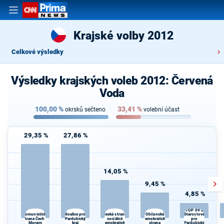
Krajské volby 2012
Celkové výsledky
Výsledky krajských voleb 2012: Červená
Voda
100,00
%
33,41
%
okrsků sečteno
volební účast
29,35 %
27,86 %
14,05 %
9,45 %
4,85 %
TOP 09 a
Koalice pro
Občanská
Komunistická
Česká strana
Starostové
strana Čech a
Pardubický
sociálně
demokratická
pro
Moravy
kraj
demokratická
strana
Pardubický