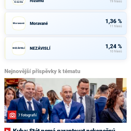
rozumu
19 hlasů
rozumu
1,36 %
Moravané
Moravané
11 hlasů
1,24 %
NEZÁVISLÍ
NEZÁVISLÍ
10 hlasů
Nejnovější příspěvky k tématu
7 fotografií
Kuba: Stát nemá garantovat nekonečný