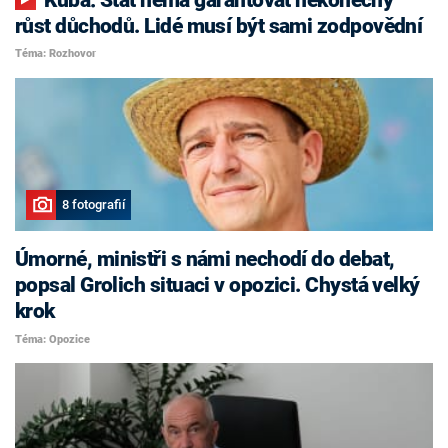
růst důchodů. Lidé musí být sami zodpovědní
Téma: Rozhovor
8 fotografií
Úmorné, ministři s námi nechodí do debat,
popsal Grolich situaci v opozici. Chystá velký
krok
Téma: Opozice