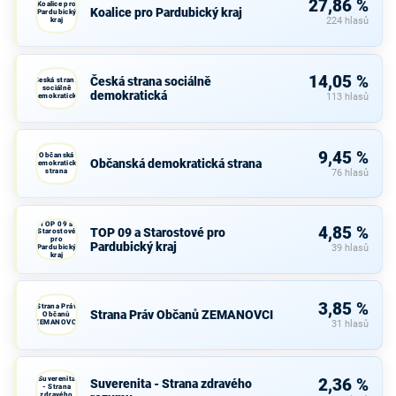
27,86 %
Koalice pro
Koalice pro Pardubický kraj
Pardubický
kraj
224 hlasů
14,05 %
Česká strana sociálně
Česká strana
sociálně
demokratická
demokratická
113 hlasů
9,45 %
Občanská
Občanská demokratická strana
demokratická
strana
76 hlasů
TOP 09 a
4,85 %
TOP 09 a Starostové pro
Starostové
pro
Pardubický kraj
Pardubický
39 hlasů
kraj
3,85 %
Strana Práv
Strana Práv Občanů ZEMANOVCI
Občanů
ZEMANOVCI
31 hlasů
Suverenita
2,36 %
Suverenita - Strana zdravého
- Strana
zdravého