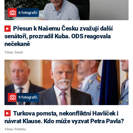
6 fotografií
Přesun k Našemu Česku zvažují další
senátoři, prozradil Kuba. ODS reagovala
nečekaně
Téma: Senát
9 fotografií
Turkova pomsta, nekonfliktní Havlíček i
návrat Klause. Kdo může vyzvat Petra Pavla?
Téma: Politika