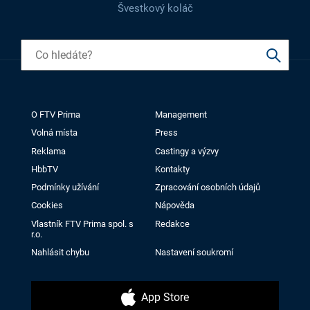
Švestkový koláč
O FTV Prima
Management
Volná místa
Press
Reklama
Castingy a výzvy
HbbTV
Kontakty
Podmínky užívání
Zpracování osobních údajů
Cookies
Nápověda
Vlastník FTV Prima spol. s
Redakce
r.o.
Nahlásit chybu
Nastavení soukromí
App Store