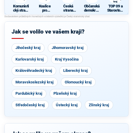
kraj
Komunisti
Koalice
Česká
Občanská
TOP 09 a
cká strana
pro
strana
demokrati
Starostové
Čech a
Pardubick
sociálně
cká strana
pro
Moravy
ý kraj
demokrati
Pardubick
cká
ý kraj
Jak se volilo ve vašem kraji?
Jihočeský kraj
Jihomoravský kraj
Karlovarský kraj
Kraj Vysočina
Královéhradecký kraj
Liberecký kraj
Moravskoslezský kraj
Olomoucký kraj
Pardubický kraj
Plzeňský kraj
Středočeský kraj
Ústecký kraj
Zlínský kraj