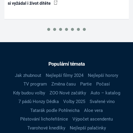
si vyžádal i život dítěte
Populární témata
Jak zhubnout
Nejlepší filmy 2024
Nejlepší horory
TV program
Změna času
Partie
Počasí
Kdy budou volby
ZOO Nové začátky
Auto – katalog
7 pádů Honzy Dědka
Volby 2025
Svařené víno
Tatarák podle Pohlreicha
Aloe vera
Pěstování lichořeřišnice
Výpočet ascendentu
Tvarohové knedlíky
Nejlepší palačinky