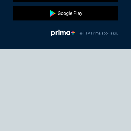
Google Play
© FTV Prima spol. s r.o.