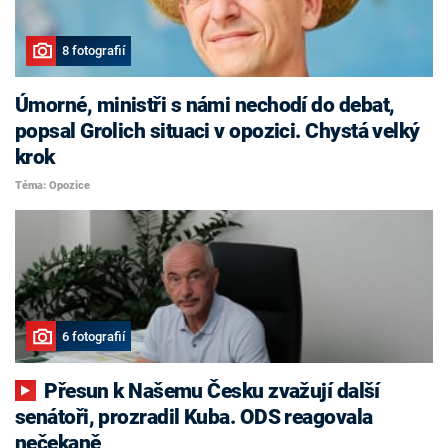
8 fotografií
Úmorné, ministři s námi nechodí do debat,
popsal Grolich situaci v opozici. Chystá velký
krok
Téma: Opozice
6 fotografií
Přesun k Našemu Česku zvažují další
senátoři, prozradil Kuba. ODS reagovala
nečekaně