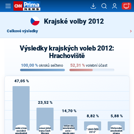
Krajské volby 2012
Celkové výsledky
Výsledky krajských voleb 2012:
Hrachoviště
100,00
%
52,31
%
okrsků sečteno
volební účast
47,05 %
23,52 %
14,70 %
8,82 %
5,88 %
Křesťanská a
Komunistická
Česká strana
demokratická
Občanská
"JIHOČEŠI
sociálně
strana Čech a
unie -
demokratická
2012"
demokratická
Moravy
Československá
strana