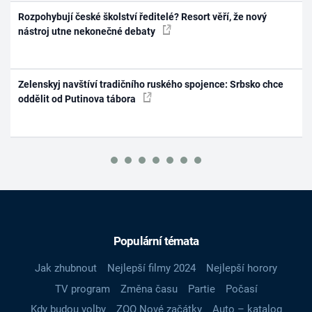
Rozpohybují české školství ředitelé? Resort věří, že nový
nástroj utne nekonečné debaty
Zelenskyj navštíví tradičního ruského spojence: Srbsko chce
oddělit od Putinova tábora
Populární témata
Jak zhubnout
Nejlepší filmy 2024
Nejlepší horory
TV program
Změna času
Partie
Počasí
Kdy budou volby
ZOO Nové začátky
Auto – katalog