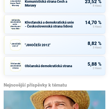
23,52 %
Komunistická strana Čech a
Komunistická
strana Čech a
Moravy
Moravy
8 hlasů
Křesťanská a
14,70 %
Křesťanská a demokratická unie
demokratická
unie -
- Československá strana lidová
Československá
5 hlasů
strana lidová
8,82 %
"JIHOČEŠI
"JIHOČEŠI 2012"
2012"
3 hlasů
5,88 %
Občanská
Občanská demokratická strana
demokratická
strana
2 hlasů
Nejnovější příspěvky k tématu