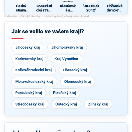
strana lidová
Česká
Komunisti
Křesťansk
"JIHOČEŠI
Občanská
strana
cká strana
á a
2012"
demokrati
sociálně
Čech a
demokrati
cká strana
demokrati
Moravy
cká unie -
cká
Českoslov
enská
Jak se volilo ve vašem kraji?
strana
lidová
Jihočeský kraj
Jihomoravský kraj
Karlovarský kraj
Kraj Vysočina
Královéhradecký kraj
Liberecký kraj
Moravskoslezský kraj
Olomoucký kraj
Pardubický kraj
Plzeňský kraj
Středočeský kraj
Ústecký kraj
Zlínský kraj